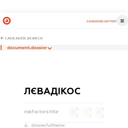
CAHEADER.GETTEST
CAHEADER.SEARCH
document.dossier
ЛЄВАДІКОС
riskFactors.title
0
0
0
dossier.fullName: