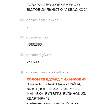
ТОВАРИСТВО З ОБМЕЖЕНОЮ
ВІДПОВІДАЛЬНІСТЮ "ЛЄВАДІКОС"
dossier.opfSubType:
-
dossier.edrpo:
43132383
dossier.regDate:
24.07.19
dossier.foundersAndBenef:
ХОЛОМ'ЄВ ЕДУАРД МИХАЙЛОВИЧ
dossier.founderAddress
УКРАЇНА,
86401, ДОНЕЦЬКА ОБЛ., МІСТО
МАКІЇВКА, ВУЛ.ВГРЗ, БУДИНОК 23,
КВАРТИРА 12
statements.nationality:
Україна