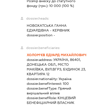
Розмір внеску до статутного
фонду (грн.):
10 000
(100 %)
dossier.heads:
НОВОХАТСЬКА ГАННА
ЕДУАРДІВНА
-
КЕРІВНИК
dossier.position -
dossier.beneficiaries:
ХОЛОМ'ЄВ ЕДУАРД МИХАЙЛОВИЧ
dossier.address:
УКРАЇНА, 86401,
ДОНЕЦЬКА ОБЛ., МІСТО
МАКІЇВКА, ВУЛ.ВГРЗ, БУДИНОК 23,
КВАРТИРА 12
dossier.nationality:
Україна
dossier.benefInterest:
100
dossier.benefType:
Прямий
вирішальний вплив
dossier.benefRole:
КІНЦЕВИЙ
БЕНЕФІЦІАРНИЙ ВЛАСНИК