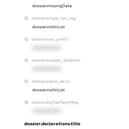
dossier.missingData
dossier.single_tax_reg
dossier.notInList
dossier.non_profit
XXXXXXXXXX
dossier.budget_dotation
XXXXXXXXXX
dossier.palne_akciz
dossier.notInList
dossier.bigTaxPayerReg
XXXXXXXXXX
dossier.declarations.title