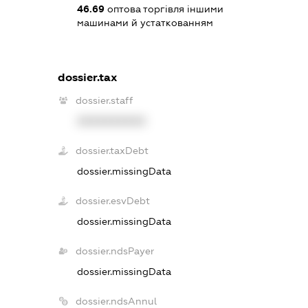
46.69
оптова торгівля іншими
машинами й устаткованням
dossier.tax
dossier.staff
XXXXXXXXXX
dossier.taxDebt
dossier.missingData
dossier.esvDebt
dossier.missingData
dossier.ndsPayer
dossier.missingData
dossier.ndsAnnul