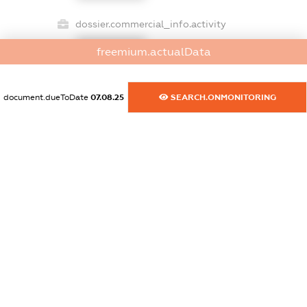
dossier.commercial_info.activity
XXXXXXXXXX
freemium.actualData
document.dueToDate
07.08.25
SEARCH.ONMONITORING
freemium.exampleText_1
freemium.exampleText_2
freemium.anonymousPerSearch2
FREEMIUM.DETAILS
FREEMIUM.REGISTER