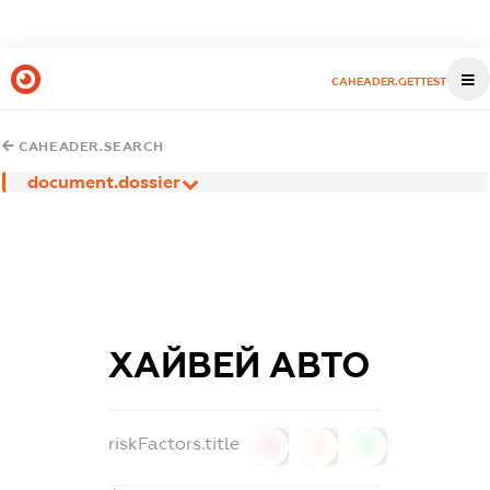
CAHEADER.GETTEST
CAHEADER.SEARCH
document.dossier
ХАЙВЕЙ АВТО
riskFactors.title
0
0
0