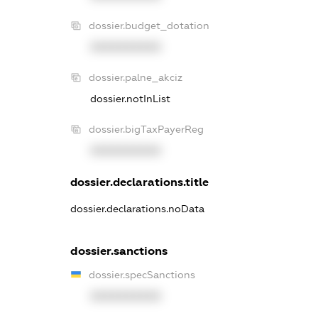
dossier.budget_dotation
XXXXXXXXXX
dossier.palne_akciz
dossier.notInList
dossier.bigTaxPayerReg
XXXXXXXXXX
dossier.declarations.title
dossier.declarations.noData
dossier.sanctions
dossier.specSanctions
XXXXXXXXXX