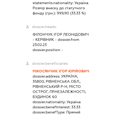
statements.nationality:
Україна
Розмір внеску до статутного
фонду (грн.):
999,90
(33.33 %)
dossier.heads:
ФІЛОНЧУК ІГОР ЛЕОНІДОВИЧ
-
КЕРІВНИК
- dossier.from
23.02.23
dossier.position -
dossier.beneficiaries:
МІКОСЯНЧИК ІГОР ЮРІЙОВИЧ
dossier.address:
УКРАЇНА,
35800, РІВНЕНСЬКА ОБЛ.,
РІВНЕНСЬКИЙ Р-Н, МІСТО
ОСТРОГ, ПР.НЕЗАЛЕЖНОСТІ,
БУДИНОК 60
dossier.nationality:
Україна
dossier.benefInterest:
33.33
dossier.benefType:
Прямий