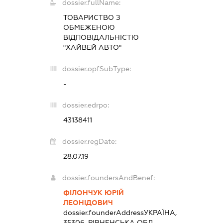
dossier.fullName:
ТОВАРИСТВО З
ОБМЕЖЕНОЮ
ВІДПОВІДАЛЬНІСТЮ
"ХАЙВЕЙ АВТО"
dossier.opfSubType:
-
dossier.edrpo:
43138411
dossier.regDate:
28.07.19
dossier.foundersAndBenef:
ФІЛОНЧУК ЮРІЙ
ЛЕОНІДОВИЧ
dossier.founderAddress
УКРАЇНА,
35306, РІВНЕНСЬКА ОБЛ.,