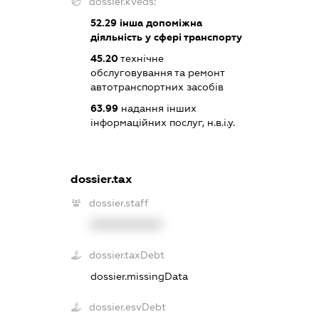
dossier.kveds:
52.29
інша допоміжна
діяльність у сфері транспорту
45.20
технічне
обслуговування та ремонт
автотранспортних засобів
63.99
надання інших
інформаційних послуг, н.в.і.у.
dossier.tax
dossier.staff
XXXXXXXXXX
dossier.taxDebt
dossier.missingData
dossier.esvDebt