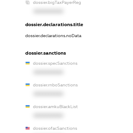
dossier.bigTaxPayerReg
XXXXXXXXXX
dossier.declarations.title
dossier.declarations.noData
dossier.sanctions
dossier.specSanctions
XXXXXXXXXX
dossier.rnboSanctions
XXXXXXXXXX
dossier.amkuBlackList
XXXXXXXXXX
dossier.ofacSanctions