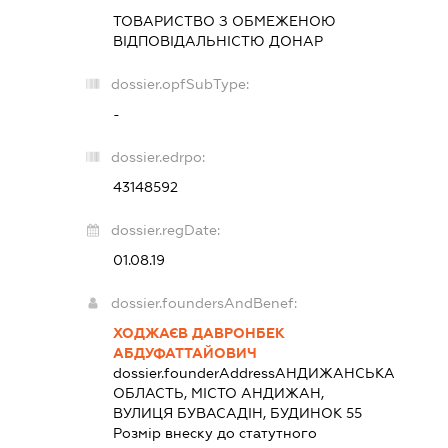
ТОВАРИСТВО З ОБМЕЖЕНОЮ
ВІДПОВІДАЛЬНІСТЮ
ДОНАР
dossier.opfSubType:
-
dossier.edrpo:
43148592
dossier.regDate:
01.08.19
dossier.foundersAndBenef:
ХОДЖАЄВ ДАВРОНБЕК
АБДУФАТТАЙОВИЧ
dossier.founderAddress
АНДИЖАНСЬКА
ОБЛАСТЬ, МІСТО АНДИЖАН,
ВУЛИЦЯ БУВАСАДІН, БУДИНОК 55
Розмір внеску до статутного