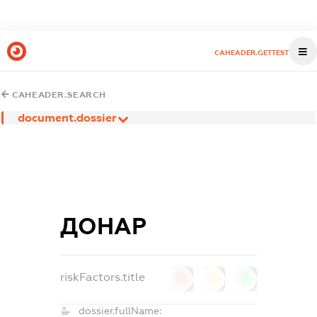
CAHEADER.GETTEST
CAHEADER.SEARCH
document.dossier
ДОНАР
riskFactors.title
0
0
0
dossier.fullName: