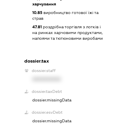
харчування
10.85
виробництво готової їжі та
страв
47.81
роздрібна торгівля з лотків і
на ринках харчовими продуктами,
напоями та тютюновими виробами
dossier.tax
dossier.staff
XXXXXXXXXX
dossier.taxDebt
dossier.missingData
dossier.esvDebt
dossier.missingData