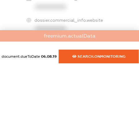
XXXXXXXXXX
dossier.commercial_info.website
XXXXXXXXXX
freemium.actualData
dossier.commercial_info.activity
XXXXXXXXXX
document.dueToDate
06.08.19
SEARCH.ONMONITORING
freemium.exampleText_1
freemium.exampleText_2
freemium.anonymousPerSearch2
FREEMIUM.DETAILS
FREEMIUM.REGISTER