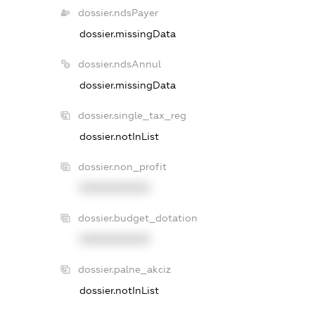
dossier.ndsPayer
dossier.missingData
dossier.ndsAnnul
dossier.missingData
dossier.single_tax_reg
dossier.notInList
dossier.non_profit
XXXXXXXXXX
dossier.budget_dotation
XXXXXXXXXX
dossier.palne_akciz
dossier.notInList