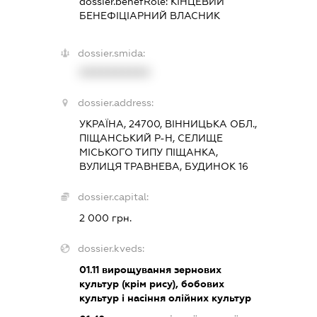
dossier.benefRole:
КІНЦЕВИЙ
БЕНЕФІЦІАРНИЙ ВЛАСНИК
dossier.smida:
XXXXXXXXXX
dossier.address:
УКРАЇНА, 24700, ВІННИЦЬКА ОБЛ.,
ПІЩАНСЬКИЙ Р-Н, СЕЛИЩЕ
МІСЬКОГО ТИПУ ПІЩАНКА,
ВУЛИЦЯ ТРАВНЕВА, БУДИНОК 16
dossier.capital:
2 000 грн.
dossier.kveds:
01.11
вирощування зернових
культур (крім рису), бобових
культур і насіння олійних культур