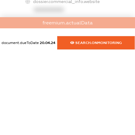
dossier.commercial_info.website
XXXXXXXXXX
dossier.commercial_info.activity
freemium.actualData
XXXXXXXXXX
document.dueToDate
20.04.24
SEARCH.ONMONITORING
freemium.exampleText_1
freemium.exampleText_2
freemium.anonymousPerSearch2
FREEMIUM.DETAILS
FREEMIUM.REGISTER