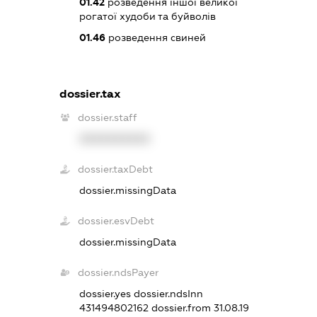
01.42
розведення іншої великої
рогатої худоби та буйволів
01.46
розведення свиней
dossier.tax
dossier.staff
XXXXXXXXXX
dossier.taxDebt
dossier.missingData
dossier.esvDebt
dossier.missingData
dossier.ndsPayer
dossier.yes
dossier.ndsInn
431494802162
dossier.from 31.08.19