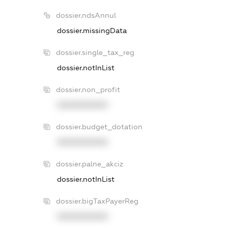
dossier.ndsAnnul
dossier.missingData
dossier.single_tax_reg
dossier.notInList
dossier.non_profit
XXXXXXXXXX
dossier.budget_dotation
XXXXXXXXXX
dossier.palne_akciz
dossier.notInList
dossier.bigTaxPayerReg
XXXXXXXXXX