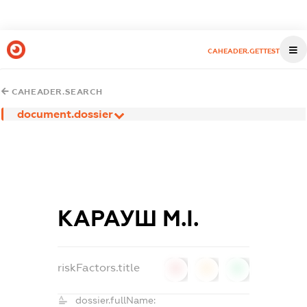
CAHEADER.GETTEST
CAHEADER.SEARCH
document.dossier
КАРАУШ М.І.
riskFactors.title
0
0
0
dossier.fullName: