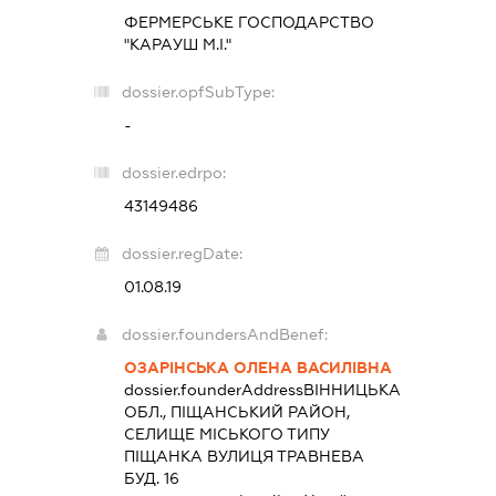
ФЕРМЕРСЬКЕ ГОСПОДАРСТВО
"КАРАУШ М.І."
dossier.opfSubType:
-
dossier.edrpo:
43149486
dossier.regDate:
01.08.19
dossier.foundersAndBenef:
ОЗАРІНСЬКА ОЛЕНА ВАСИЛІВНА
dossier.founderAddress
ВІННИЦЬКА
ОБЛ., ПІЩАНСЬКИЙ РАЙОН,
СЕЛИЩЕ МІСЬКОГО ТИПУ
ПІЩАНКА ВУЛИЦЯ ТРАВНЕВА
БУД. 16