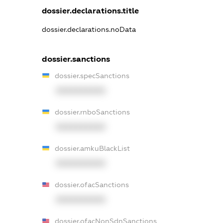
dossier.declarations.title
dossier.declarations.noData
dossier.sanctions
dossier.specSanctions
XXXXXXXXXX
dossier.rnboSanctions
XXXXXXXXXX
dossier.amkuBlackList
XXXXXXXXXX
dossier.ofacSanctions
XXXXXXXXXX
dossier.ofacNonSdnSanctions