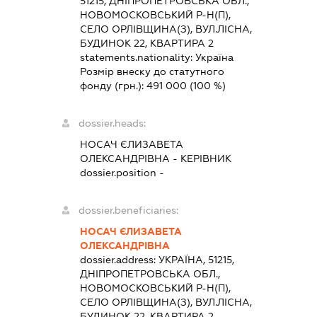
51215, ДНІПРОПЕТРОВСЬКА ОБЛ.,
НОВОМОСКОВСЬКИЙ Р-Н(П),
СЕЛО ОРЛІВЩИНА(З), ВУЛ.ЛІСНА,
БУДИНОК 22, КВАРТИРА 2
statements.nationality:
Україна
Розмір внеску до статутного
фонду (грн.):
491 000
(100 %)
dossier.heads:
НОСАЧ ЄЛИЗАВЕТА
ОЛЕКСАНДРІВНА
-
КЕРІВНИК
dossier.position -
dossier.beneficiaries:
НОСАЧ ЄЛИЗАВЕТА
ОЛЕКСАНДРІВНА
dossier.address:
УКРАЇНА, 51215,
ДНІПРОПЕТРОВСЬКА ОБЛ.,
НОВОМОСКОВСЬКИЙ Р-Н(П),
СЕЛО ОРЛІВЩИНА(З), ВУЛ.ЛІСНА,
БУДИНОК 22, КВАРТИРА 2