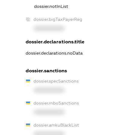
dossier.notInList
dossier.bigTaxPayerReg
XXXXXXXXXX
dossier.declarations.title
dossier.declarations.noData
dossier.sanctions
dossier.specSanctions
XXXXXXXXXX
dossier.rnboSanctions
XXXXXXXXXX
dossier.amkuBlackList
XXXXXXXXXX