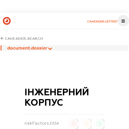
CAHEADER.GETTEST
CAHEADER.SEARCH
document.dossier
ІНЖЕНЕРНИЙ
КОРПУС
riskFactors.title
0
0
0