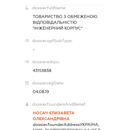
dossier.fullName:
ТОВАРИСТВО З ОБМЕЖЕНОЮ
ВІДПОВІДАЛЬНІСТЮ
"ІНЖЕНЕРНИЙ КОРПУС"
dossier.opfSubType:
-
dossier.edrpo:
43153838
dossier.regDate:
04.08.19
dossier.foundersAndBenef:
НОСАЧ ЄЛИЗАВЕТА
ОЛЕКСАНДРІВНА
dossier.founderAddress
УКРАЇНА,