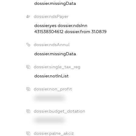
dossier.missingData
dossier.ndsPayer
dossier.yes
dossier.ndsInn
431538304612
dossier.from 31.08.19
dossier.ndsAnnul
dossier.missingData
dossier.single_tax_reg
dossier.notInList
dossier.non_profit
XXXXXXXXXX
dossier.budget_dotation
XXXXXXXXXX
dossier.palne_akciz