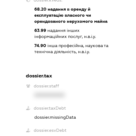
68.20
надання в оренду й
експлуатацію власного чи
орендованого нерухомого майна
63.99
надання інших
інформаційних послуг, н.в.і.у.
74.90
інша професійна, наукова та
технічна діяльність, н.в.і.у.
dossier.tax
dossier.staff
XXXXXXXXXX
dossier.taxDebt
dossier.missingData
dossier.esvDebt