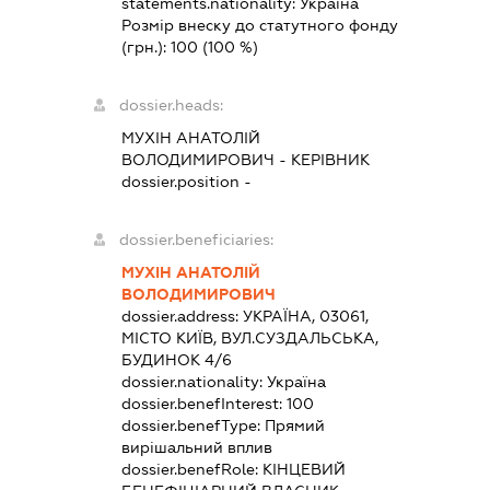
statements.nationality:
Україна
Розмір внеску до статутного фонду
(грн.):
100
(100 %)
dossier.heads:
МУХІН АНАТОЛІЙ
ВОЛОДИМИРОВИЧ
-
КЕРІВНИК
dossier.position -
dossier.beneficiaries:
МУХІН АНАТОЛІЙ
ВОЛОДИМИРОВИЧ
dossier.address:
УКРАЇНА, 03061,
МІСТО КИЇВ, ВУЛ.СУЗДАЛЬСЬКА,
БУДИНОК 4/6
dossier.nationality:
Україна
dossier.benefInterest:
100
dossier.benefType:
Прямий
вирішальний вплив
dossier.benefRole:
КІНЦЕВИЙ