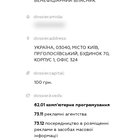
БЕНЕФІЦІАРНИЙ ВЛАСНИК
dossier.smida:
XXXXXXXXXX
dossier.address:
УКРАЇНА, 03040, МІСТО КИЇВ,
ПР.ГОЛОСІЇВСЬКИЙ, БУДИНОК 70,
КОРПУС 1, ОФІС 324
dossier.capital:
100 грн.
dossier.kveds:
62.01
комп'ютерне програмування
73.11
рекламні агентства
73.12
посередництво в розміщенні
реклами в засобах масової
інформації