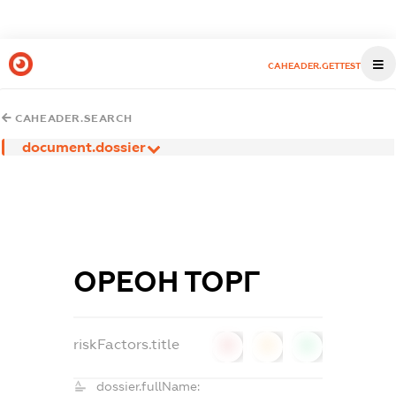
CAHEADER.GETTEST
CAHEADER.SEARCH
document.dossier
ОРЕОН ТОРГ
riskFactors.title
0
0
0
dossier.fullName: