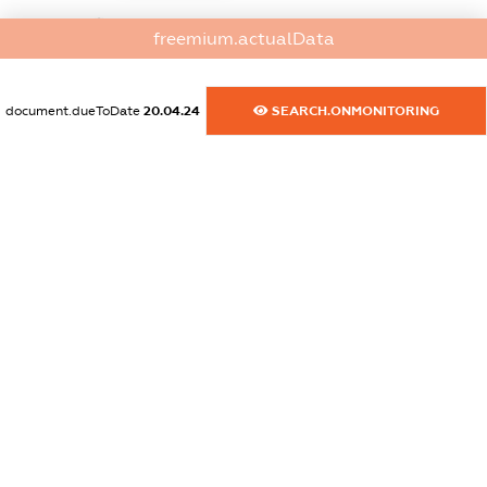
dossier.commercial_info.website
freemium.actualData
XXXXXXXXXX
dossier.commercial_info.activity
document.dueToDate
20.04.24
SEARCH.ONMONITORING
XXXXXXXXXX
freemium.exampleText_1
freemium.exampleText_2
freemium.anonymousPerSearch2
FREEMIUM.DETAILS
FREEMIUM.REGISTER