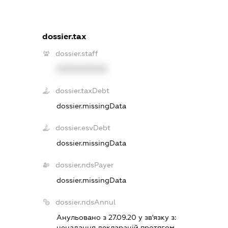
dossier.tax
dossier.staff
XXXXXXXXXX
dossier.taxDebt
dossier.missingData
dossier.esvDebt
dossier.missingData
dossier.ndsPayer
dossier.missingData
dossier.ndsAnnul
Анульовано з 27.09.20 у зв'язку з:
ненадання декларацiй протягом