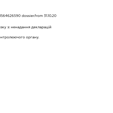
431564626590
dossier.from 31.10.20
язку з:
ненадання декларацiй
онтролюючого органу.