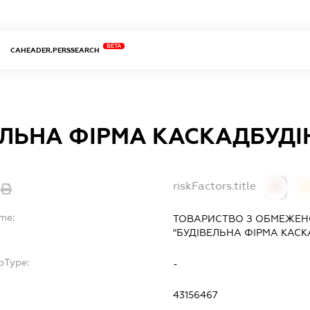
BETA
CAHEADER.PERSSEARCH
ЕЛЬНА ФІРМА КАСКАДБУДІ
riskFactors.title
0
ame:
ТОВАРИСТВО З ОБМЕЖЕН
"БУДІВЕЛЬНА ФІРМА КАСК
bType:
-
43156467