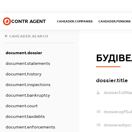
CONTR AGENT
CAHEADER.COMPANIES
CAHEADER.PERSONS
CAHEADER.SEARCH
document.dossier
БУДІВ
document.statements
document.history
dossier.title
document.inspections
dossier.fullN
document.bankruptcy
document.court
dossier.opfSu
document.taxdebts
dossier.edrpo:
document.enforcements