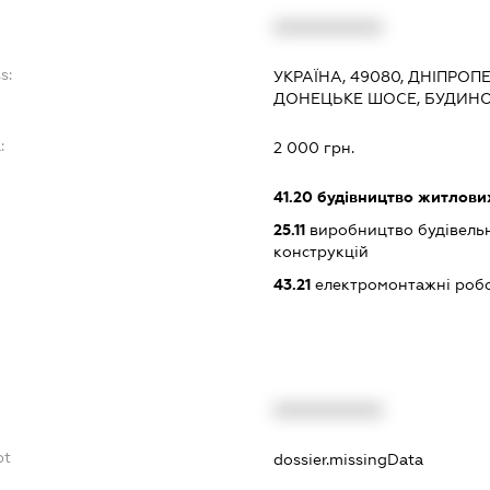
XXXXXXXXXX
s:
УКРАЇНА, 49080, ДНІПРОП
ДОНЕЦЬКЕ ШОСЕ, БУДИНОК
:
2 000 грн.
41.20
будівництво житлових
25.11
виробництво будівельн
конструкцій
43.21
електромонтажні роб
XXXXXXXXXX
bt
dossier.missingData