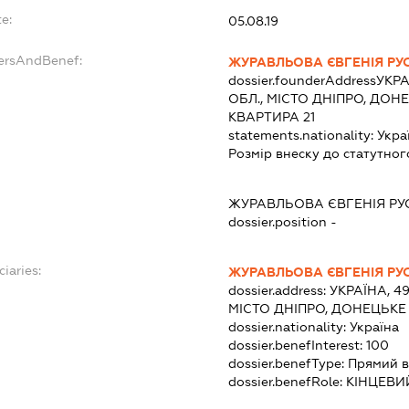
e:
05.08.19
dersAndBenef:
ЖУРАВЛЬОВА ЄВГЕНІЯ РУ
dossier.founderAddress
УКРА
ОБЛ., МІСТО ДНІПРО, ДОН
КВАРТИРА 21
statements.nationality:
Укра
Розмір внеску до статутног
ЖУРАВЛЬОВА ЄВГЕНІЯ РУ
dossier.position -
ciaries:
ЖУРАВЛЬОВА ЄВГЕНІЯ РУ
dossier.address:
УКРАЇНА, 4
МІСТО ДНІПРО, ДОНЕЦЬКЕ 
dossier.nationality:
Україна
dossier.benefInterest:
100
dossier.benefType:
Прямий в
dossier.benefRole:
КІНЦЕВИ