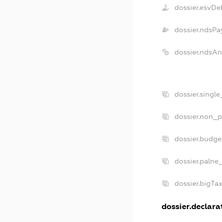
dossier.esvDe
dossier.ndsPa
dossier.ndsAn
dossier.singl
dossier.non_p
dossier.budge
dossier.palne
dossier.bigTa
dossier.declarat