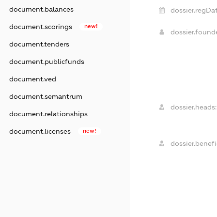
document.balances
dossier.regDat
document.scorings
new!
dossier.foun
document.tenders
document.publicfunds
document.ved
document.semantrum
dossier.heads:
document.relationships
document.licenses
new!
dossier.benefi