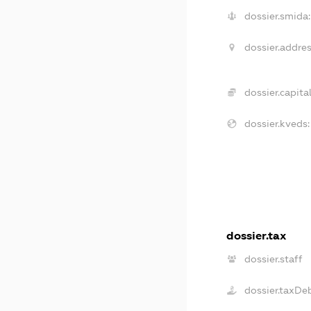
dossier.smida:
dossier.addres
dossier.capital
dossier.kveds:
dossier.tax
dossier.staff
dossier.taxDe