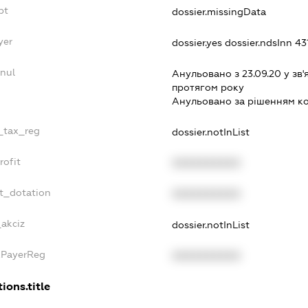
bt
dossier.missingData
yer
dossier.yes
dossier.ndsInn 
nul
Анульовано з 23.09.20 у зв'
протягом року
Анульовано за рiшенням к
e_tax_reg
dossier.notInList
rofit
XXXXXXXXXX
t_dotation
XXXXXXXXXX
_akciz
dossier.notInList
xPayerReg
XXXXXXXXXX
ions.title