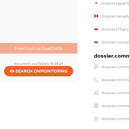
dossier.japan
dossier.canad
dossier.rfSan
dossier.russia
freemium.actualData
dossier.comme
document.dueToDate
11.03.25
dossier.comme
SEARCH.ONMONITORING
dossier.comme
dossier.comme
dossier.comme
dossier.comme