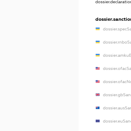
dossier.declarati
dossier.sanctio
dossier.specS
dossier.rnboS
dossier.amkuB
dossier.ofacS
dossier.ofac
dossier.gbSan
dossier.ausSa
dossier.euSan