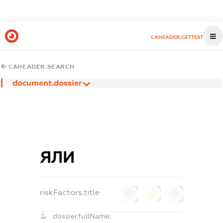
CAHEADER.GETTEST
CAHEADER.SEARCH
document.dossier
ЯЛИ
riskFactors.title
0
0
0
dossier.fullName: