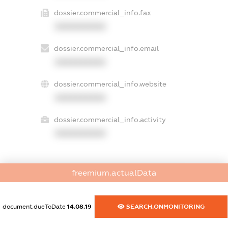
dossier.commercial_info.fax
XXXXXXXXXX
dossier.commercial_info.email
XXXXXXXXXX
dossier.commercial_info.website
XXXXXXXXXX
dossier.commercial_info.activity
XXXXXXXXXX
freemium.actualData
freemium.exampleText_1
freemium.exampleText_2
freemium.anonymousPerSearch2
document.dueToDate
14.08.19
SEARCH.ONMONITORING
FREEMIUM.DETAILS
FREEMIUM.REGISTER