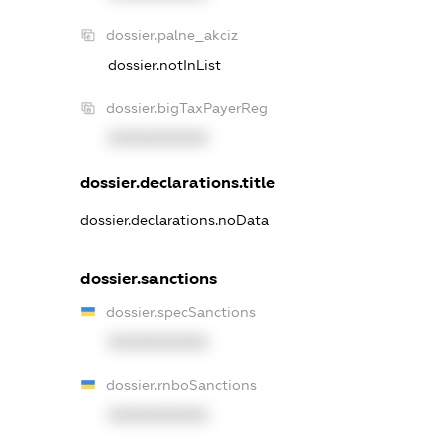
dossier.palne_akciz
dossier.notInList
dossier.bigTaxPayerReg
XXXXXXXXXX
dossier.declarations.title
dossier.declarations.noData
dossier.sanctions
dossier.specSanctions
XXXXXXXXXX
dossier.rnboSanctions
XXXXXXXXXX