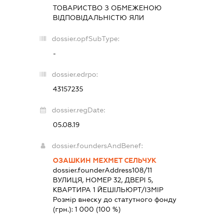
ТОВАРИСТВО З ОБМЕЖЕНОЮ
ВІДПОВІДАЛЬНІСТЮ
ЯЛИ
dossier.opfSubType:
-
dossier.edrpo:
43157235
dossier.regDate:
05.08.19
dossier.foundersAndBenef:
ОЗАШКИН МЕХМЕТ СЕЛЬЧУК
dossier.founderAddress
108/11
ВУЛИЦЯ, НОМЕР 32, ДВЕРІ 5,
КВАРТИРА 1 ЙЕШІЛЬЮРТ/ІЗМІР
Розмір внеску до статутного фонду
(грн.):
1 000
(100 %)