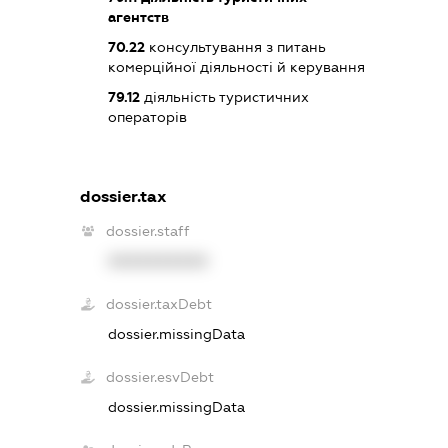
агентств
70.22
консультування з питань
комерційної діяльності й керування
79.12
діяльність туристичних
операторів
dossier.tax
dossier.staff
XXXXXXXXXX
dossier.taxDebt
dossier.missingData
dossier.esvDebt
dossier.missingData