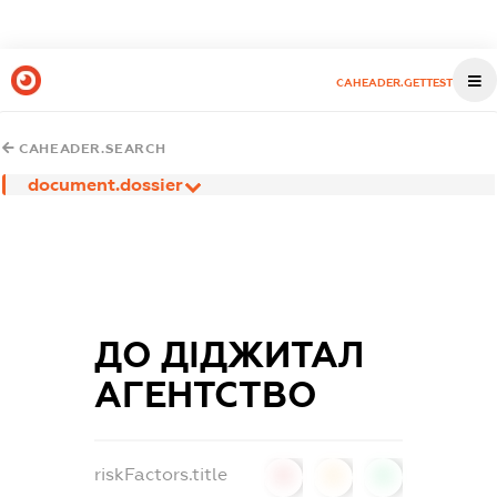
CAHEADER.GETTEST
CAHEADER.SEARCH
document.dossier
ДО ДІДЖИТАЛ
АГЕНТСТВО
riskFactors.title
0
0
0