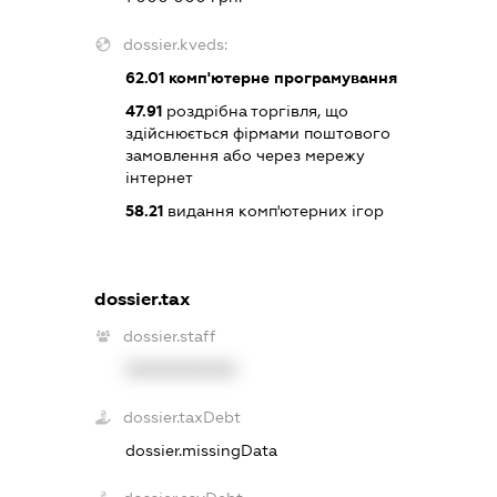
dossier.kveds:
62.01
комп'ютерне програмування
47.91
роздрібна торгівля, що
здійснюється фірмами поштового
замовлення або через мережу
інтернет
58.21
видання комп'ютерних ігор
dossier.tax
dossier.staff
XXXXXXXXXX
dossier.taxDebt
dossier.missingData