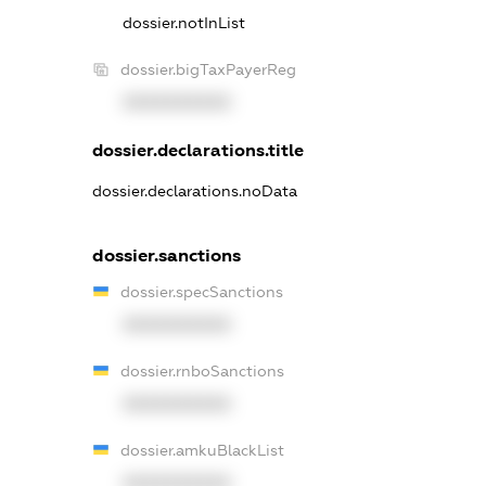
dossier.notInList
dossier.bigTaxPayerReg
XXXXXXXXXX
dossier.declarations.title
dossier.declarations.noData
dossier.sanctions
dossier.specSanctions
XXXXXXXXXX
dossier.rnboSanctions
XXXXXXXXXX
dossier.amkuBlackList
XXXXXXXXXX