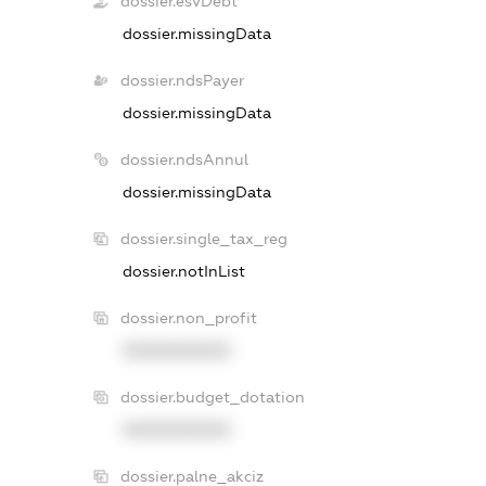
dossier.esvDebt
dossier.missingData
dossier.ndsPayer
dossier.missingData
dossier.ndsAnnul
dossier.missingData
dossier.single_tax_reg
dossier.notInList
dossier.non_profit
XXXXXXXXXX
dossier.budget_dotation
XXXXXXXXXX
dossier.palne_akciz