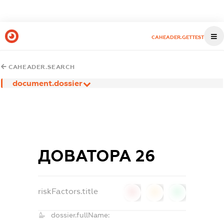
CAHEADER.GETTEST
CAHEADER.SEARCH
document.dossier
ДОВАТОРА 26
riskFactors.title
0
0
0
dossier.fullName: