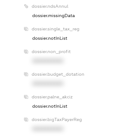
dossier.ndsAnnul
dossier.missingData
dossier.single_tax_reg
dossier.notInList
dossier.non_profit
XXXXXXXXXX
dossier.budget_dotation
XXXXXXXXXX
dossier.palne_akciz
dossier.notInList
dossier.bigTaxPayerReg
XXXXXXXXXX