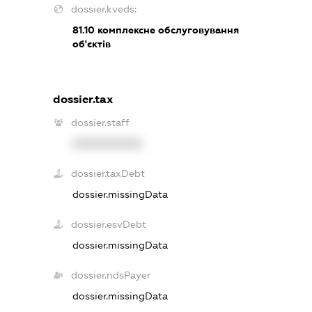
dossier.kveds:
81.10
комплексне обслуговування
об'єктів
dossier.tax
dossier.staff
XXXXXXXXXX
dossier.taxDebt
dossier.missingData
dossier.esvDebt
dossier.missingData
dossier.ndsPayer
dossier.missingData