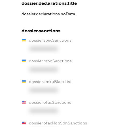
dossier.declarations.title
dossier.declarations.noData
dossier.sanctions
dossier.specSanctions
XXXXXXXXXX
dossier.rnboSanctions
XXXXXXXXXX
dossier.amkuBlackList
XXXXXXXXXX
dossier.ofacSanctions
XXXXXXXXXX
dossier.ofacNonSdnSanctions