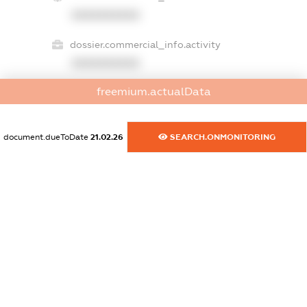
XXXXXXXXXX
dossier.commercial_info.activity
XXXXXXXXXX
freemium.actualData
freemium.exampleText_1
freemium.exampleText_2
document.dueToDate
21.02.26
SEARCH.ONMONITORING
freemium.anonymousPerSearch2
FREEMIUM.DETAILS
FREEMIUM.REGISTER