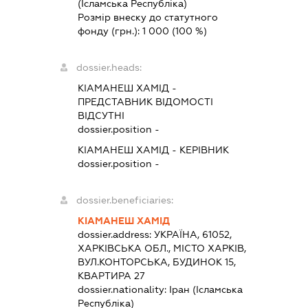
(Ісламська Республіка)
Розмір внеску до статутного
фонду (грн.):
1 000
(100 %)
dossier.heads:
КІАМАНЕШ ХАМІД
-
ПРЕДСТАВНИК
ВІДОМОСТІ
ВІДСУТНІ
dossier.position -
КІАМАНЕШ ХАМІД
-
КЕРІВНИК
dossier.position -
dossier.beneficiaries:
КІАМАНЕШ ХАМІД
dossier.address:
УКРАЇНА, 61052,
ХАРКІВСЬКА ОБЛ., МІСТО ХАРКІВ,
ВУЛ.КОНТОРСЬКА, БУДИНОК 15,
КВАРТИРА 27
dossier.nationality:
Іран (Ісламська
Республіка)