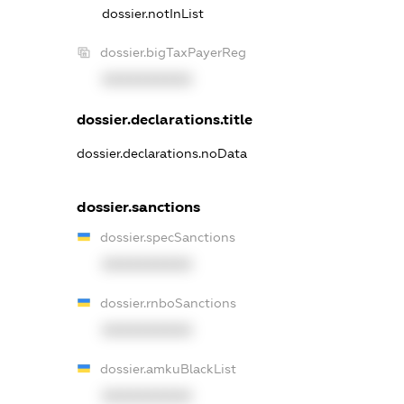
dossier.notInList
dossier.bigTaxPayerReg
XXXXXXXXXX
dossier.declarations.title
dossier.declarations.noData
dossier.sanctions
dossier.specSanctions
XXXXXXXXXX
dossier.rnboSanctions
XXXXXXXXXX
dossier.amkuBlackList
XXXXXXXXXX