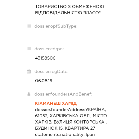
ТОВАРИСТВО З ОБМЕЖЕНОЮ
ВІДПОВІДАЛЬНІСТЮ "КІАСО"
dossier.opfSubType:
-
dossier.edrpo:
43158506
dossier.regDate:
06.08.19
dossier.foundersAndBenef:
КІАМАНЕШ ХАМІД
dossier.founderAddress
УКРАЇНА,
61052, ХАРКІВСЬКА ОБЛ., МІСТО
ХАРКІВ, ВУЛИЦЯ КОНТОРСЬКА ,
БУДИНОК 15, КВАРТИРА 27
statements.nationality:
Іран