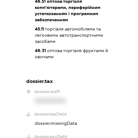
46.51
оптова торгівля
комп'ютерами, периферійним
устаткованням і програмним
забезпеченням
45.11
торгівля автомобілями та
легковими автотранспортними
засобами
46.31
оптова торгівля фруктами й
овочами
dossier.tax
dossier.staff
XXXXXXXXXX
dossier.taxDebt
dossier.missingData
dossier.esvDebt