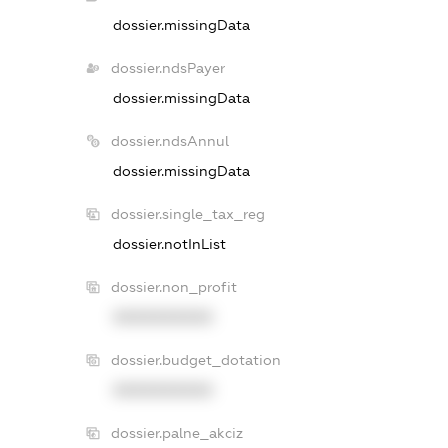
dossier.missingData
dossier.ndsPayer
dossier.missingData
dossier.ndsAnnul
dossier.missingData
dossier.single_tax_reg
dossier.notInList
dossier.non_profit
XXXXXXXXXX
dossier.budget_dotation
XXXXXXXXXX
dossier.palne_akciz