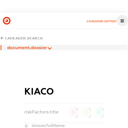
CAHEADER.GETTEST
CAHEADER.SEARCH
document.dossier
КІАСО
riskFactors.title
0
0
0
dossier.fullName: