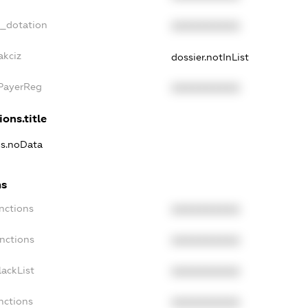
t_dotation
XXXXXXXXXX
akciz
dossier.notInList
xPayerReg
XXXXXXXXXX
ions.title
ns.noData
ns
nctions
XXXXXXXXXX
anctions
XXXXXXXXXX
lackList
XXXXXXXXXX
nctions
XXXXXXXXXX