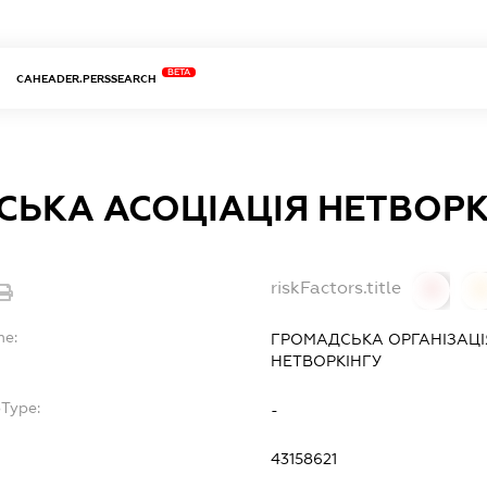
BETA
CAHEADER.PERSSEARCH
СЬКА АСОЦІАЦІЯ НЕТВОРК
riskFactors.title
0
0
me:
ГРОМАДСЬКА ОРГАНІЗАЦ
НЕТВОРКІНГУ
bType:
-
43158621