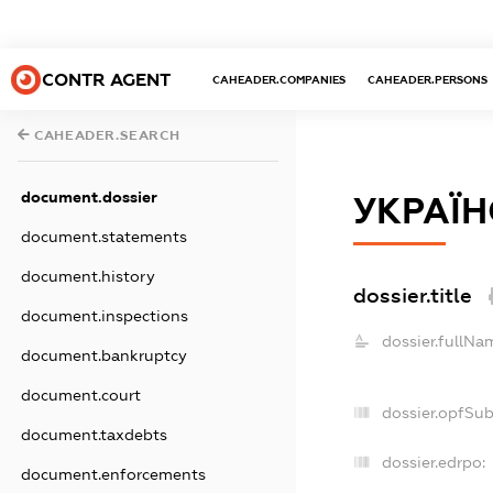
CONTR AGENT
CAHEADER.COMPANIES
CAHEADER.PERSONS
CAHEADER.SEARCH
document.dossier
УКРАЇН
document.statements
document.history
dossier.title
document.inspections
dossier.fullNa
document.bankruptcy
document.court
dossier.opfSu
document.taxdebts
dossier.edrpo:
document.enforcements