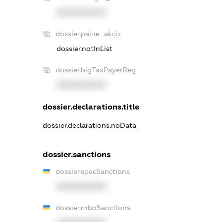
XXXXXXXXXX
dossier.palne_akciz
dossier.notInList
dossier.bigTaxPayerReg
XXXXXXXXXX
dossier.declarations.title
dossier.declarations.noData
dossier.sanctions
dossier.specSanctions
XXXXXXXXXX
dossier.rnboSanctions