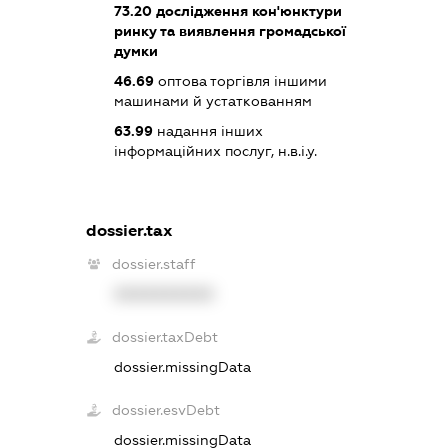
73.20
дослідження кон'юнктури
ринку та виявлення громадської
думки
46.69
оптова торгівля іншими
машинами й устаткованням
63.99
надання інших
інформаційних послуг, н.в.і.у.
dossier.tax
dossier.staff
XXXXXXXXXX
dossier.taxDebt
dossier.missingData
dossier.esvDebt
dossier.missingData