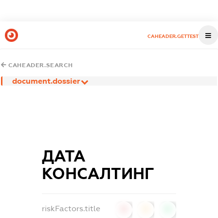
CAHEADER.GETTEST
CAHEADER.SEARCH
document.dossier
ДАТА
КОНСАЛТИНГ
riskFactors.title
0
0
0