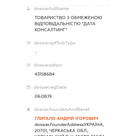
dossier.fullName:
ТОВАРИСТВО З ОБМЕЖЕНОЮ
ВІДПОВІДАЛЬНІСТЮ "ДАТА
КОНСАЛТИНГ"
dossier.opfSubType:
-
dossier.edrpo:
43158684
dossier.regDate:
06.08.19
dossier.foundersAndBenef:
ГЛИГАЛО АНДРІЙ ІГОРОВИЧ
dossier.founderAddress
УКРАЇНА,
20701, ЧЕРКАСЬКА ОБЛ.,