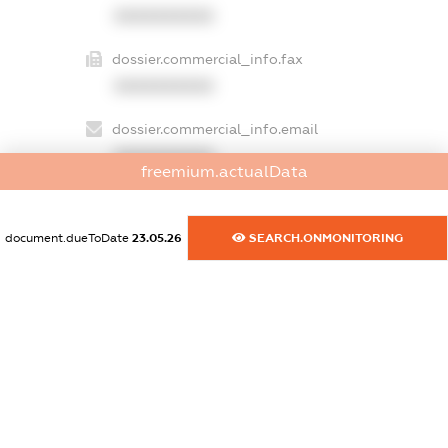
XXXXXXXXXX
dossier.commercial_info.fax
XXXXXXXXXX
dossier.commercial_info.email
XXXXXXXXXX
freemium.actualData
dossier.commercial_info.website
XXXXXXXXXX
document.dueToDate
23.05.26
SEARCH.ONMONITORING
dossier.commercial_info.activity
XXXXXXXXXX
freemium.exampleText_1
freemium.exampleText_2
freemium.anonymousPerSearch2