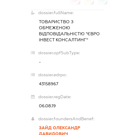
dossier.fullName:
ТОВАРИСТВО З
ОБМЕЖЕНОЮ
ВІДПОВІДАЛЬНІСТЮ "ЄВРО
ІНВЕСТ КОНСАЛТИНГ"
dossier.opfSubType:
-
dossier.edrpo:
43158967
dossier.regDate:
06.08.19
dossier.foundersAndBenef:
ЗАЙД ОЛЕКСАНДР
ДАВИДОВИЧ