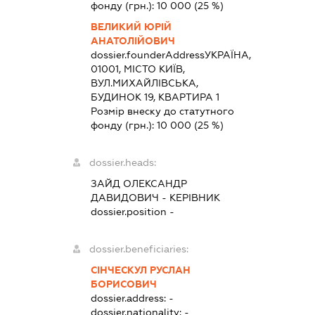
фонду (грн.):
10 000
(25 %)
ВЕЛИКИЙ ЮРІЙ
АНАТОЛІЙОВИЧ
dossier.founderAddress
УКРАЇНА,
01001, МІСТО КИЇВ,
ВУЛ.МИХАЙЛІВСЬКА,
БУДИНОК 19, КВАРТИРА 1
Розмір внеску до статутного
фонду (грн.):
10 000
(25 %)
dossier.heads:
ЗАЙД ОЛЕКСАНДР
ДАВИДОВИЧ
-
КЕРІВНИК
dossier.position -
dossier.beneficiaries:
СІНЧЕСКУЛ РУСЛАН
БОРИСОВИЧ
dossier.address:
-
dossier.nationality:
-