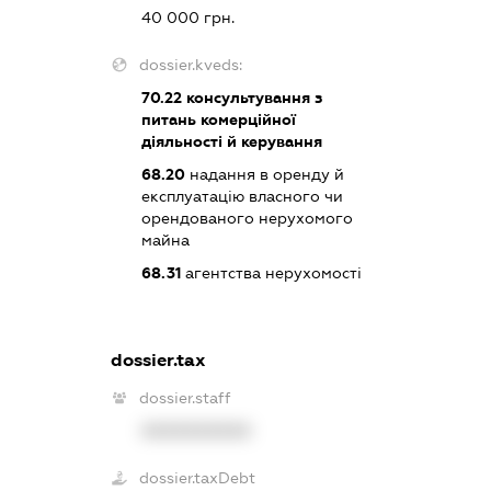
40 000 грн.
dossier.kveds:
70.22
консультування з
питань комерційної
діяльності й керування
68.20
надання в оренду й
експлуатацію власного чи
орендованого нерухомого
майна
68.31
агентства нерухомості
dossier.tax
dossier.staff
XXXXXXXXXX
dossier.taxDebt