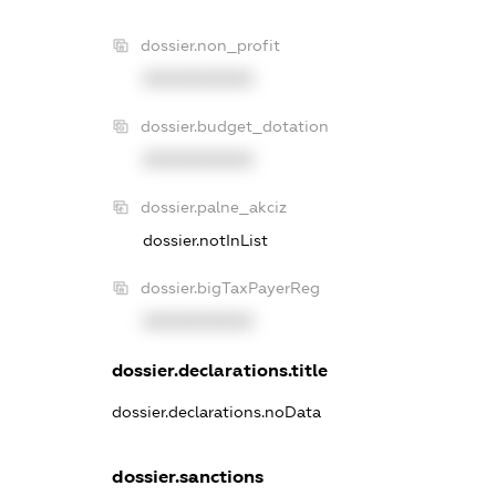
dossier.non_profit
XXXXXXXXXX
dossier.budget_dotation
XXXXXXXXXX
dossier.palne_akciz
dossier.notInList
dossier.bigTaxPayerReg
XXXXXXXXXX
dossier.declarations.title
dossier.declarations.noData
dossier.sanctions