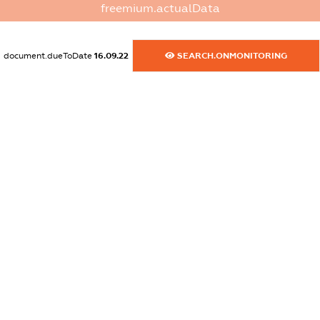
freemium.actualData
dossier.commercial_info.postal_address
XXXXXXXXXX
document.dueToDate
16.09.22
SEARCH.ONMONITORING
dossier.commercial_info.phone
XXXXXXXXXX
dossier.commercial_info.fax
XXXXXXXXXX
dossier.commercial_info.email
XXXXXXXXXX
dossier.commercial_info.website
XXXXXXXXXX
dossier.commercial_info.activity
XXXXXXXXXX