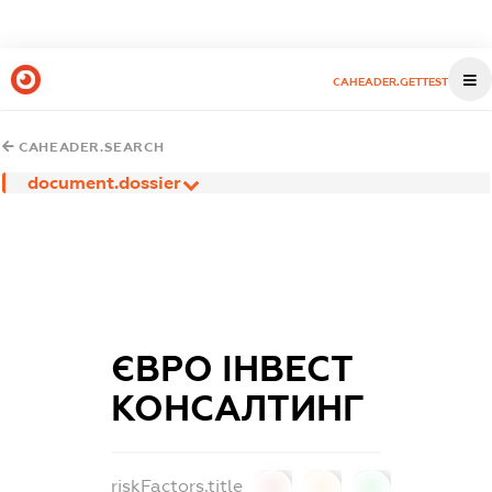
CAHEADER.GETTEST
CAHEADER.SEARCH
document.dossier
ЄВРО ІНВЕСТ
КОНСАЛТИНГ
riskFactors.title
0
0
0