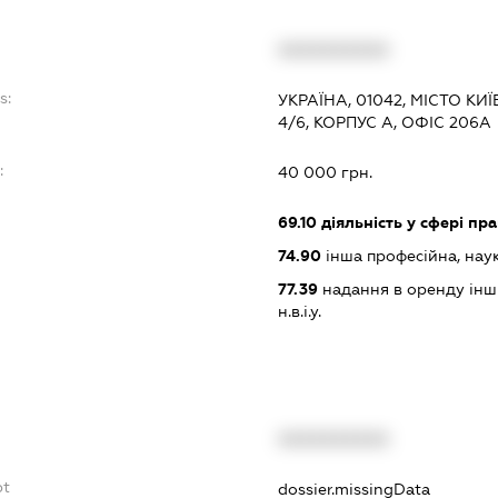
XXXXXXXXXX
s:
УКРАЇНА, 01042, МІСТО КИ
4/6, КОРПУС А, ОФІС 206А
:
40 000 грн.
69.10
діяльність у сфері пра
74.90
інша професійна, науков
77.39
надання в оренду інши
н.в.і.у.
XXXXXXXXXX
bt
dossier.missingData