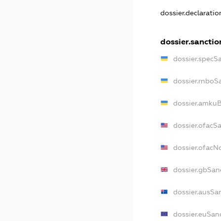
dossier.declarati
dossier.sanctio
dossier.specS
dossier.rnboS
dossier.amkuB
dossier.ofacS
dossier.ofac
dossier.gbSan
dossier.ausSa
dossier.euSan