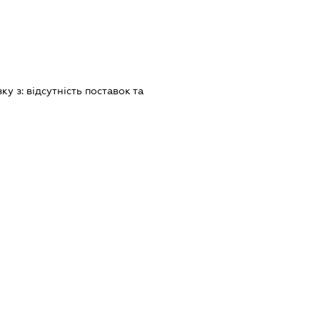
зку з:
вiдсутнiсть поставок та