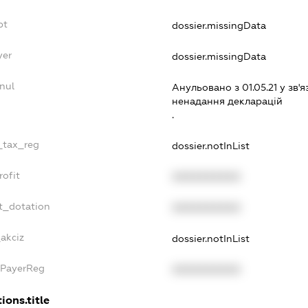
bt
dossier.missingData
yer
dossier.missingData
nul
Анульовано з 01.05.21 у зв'я
ненадання декларацiй
.
e_tax_reg
dossier.notInList
rofit
XXXXXXXXXX
t_dotation
XXXXXXXXXX
_akciz
dossier.notInList
xPayerReg
XXXXXXXXXX
ions.title