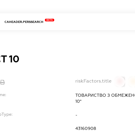
BETA
CAHEADER.PERSSEARCH
Т 10
riskFactors.title
0
me:
ТОВАРИСТВО З ОБМЕЖЕНО
10"
bType:
-
43160908