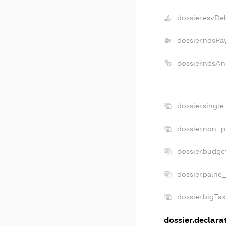
dossier.esvDe
dossier.ndsPa
dossier.ndsAn
dossier.singl
dossier.non_p
dossier.budge
dossier.palne
dossier.bigTa
dossier.declarat