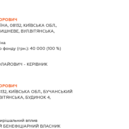
ТОРОВИЧ
ЇНА, 08132, КИЇВСЬКА ОБЛ.,
ВИШНЕВЕ, ВУЛ.ВІТЯНСЬКА,
їна
о фонду (грн.):
40 000
(100 %)
КОЛАЙОВИЧ
-
КЕРІВНИК
ТОРОВИЧ
8132, КИЇВСЬКА ОБЛ., БУЧАНСЬКИЙ
.ВІТЯНСЬКА, БУДИНОК 4,
ирішальний вплив
Й БЕНЕФІЦІАРНИЙ ВЛАСНИК