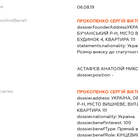
e:
06.08.19
dersAndBenef:
ПРОКОПЕНКО СЕРГІЙ ВІК
dossier.founderAddress
УКРА
БУЧАНСЬКИЙ Р-Н, МІСТО 
БУДИНОК 4, КВАРТИРА 111
statements.nationality:
Укра
Розмір внеску до статутног
АСТАФ'ЄВ АНАТОЛІЙ МИ
dossier.position -
iaries:
ПРОКОПЕНКО СЕРГІЙ ВІК
dossier.address:
УКРАЇНА, 0
Р-Н, МІСТО ВИШНЕВЕ, ВУЛ
КВАРТИРА 111
dossier.nationality:
Україна
dossier.benefInterest:
100
dossier.benefType:
Прямий в
dossier.benefRole:
КІНЦЕВИ