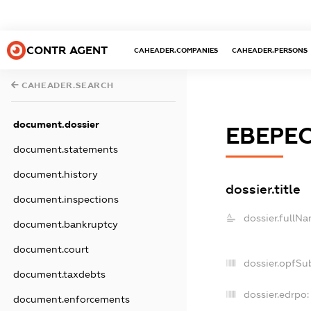
CONTR AGENT
CAHEADER.COMPANIES
CAHEADER.PERSONS
CAHEADER.SEARCH
document.dossier
ЕВЕРЕС
document.statements
document.history
dossier.title
document.inspections
dossier.fullNa
document.bankruptcy
document.court
dossier.opfSu
document.taxdebts
dossier.edrpo:
document.enforcements