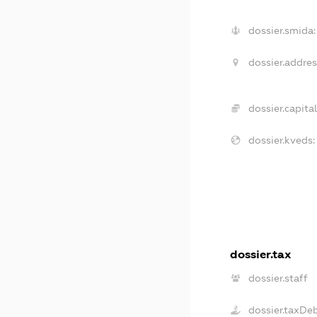
dossier.smida:
dossier.addres
dossier.capital
dossier.kveds:
dossier.tax
dossier.staff
dossier.taxDe