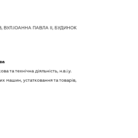
ЇВ, ВУЛ.ІОАННА ПАВЛА ІІ, БУДИНОК
ва
а та технічна діяльність, н.в.і.у.
х машин, устатковання та товарів,