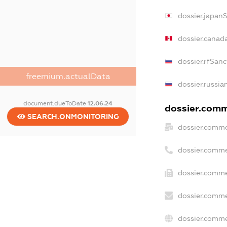
dossier.japan
dossier.canad
dossier.rfSanc
freemium.actualData
dossier.russia
document.dueToDate
12.06.24
dossier.comme
SEARCH.ONMONITORING
dossier.comme
dossier.comme
dossier.comme
dossier.comme
dossier.comme