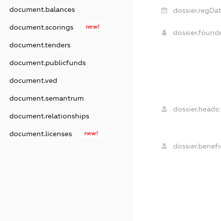
document.balances
dossier.regDat
document.scorings
new!
dossier.foun
document.tenders
document.publicfunds
document.ved
document.semantrum
dossier.heads:
document.relationships
document.licenses
new!
dossier.benefic