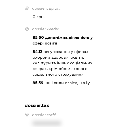
dossier.capital:
0 грн.
dossier.kveds:
85.60
допоміжна діяльність у
сфері освіти
84.12
регулювання у сферах
охорони здоров'я, освіти,
культури та інших соціальних
сферах, крім обов'язкового
соціального страхування
85.59
інші види освіти, н.в.і.у.
dossier.tax
dossier.staff
XXXXXXXXXX