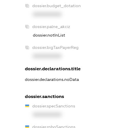
dossier.budget_dotation
XXXXXXXXXX
dossier.palne_akciz
dossier.notInList
dossier.bigTaxPayerReg
XXXXXXXXXX
dossier.declarations.title
dossier.declarations.noData
dossier.sanctions
dossier.specSanctions
XXXXXXXXXX
dossier.rnboSanctions