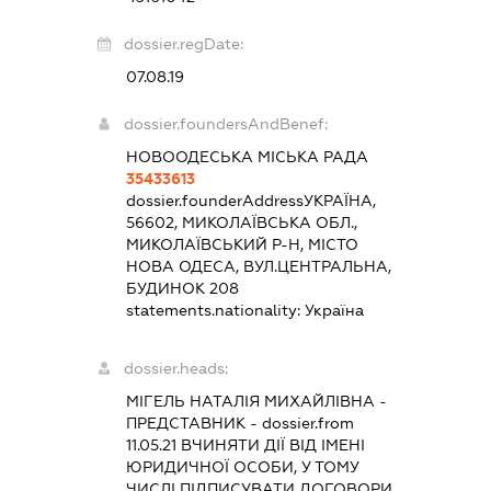
dossier.regDate:
07.08.19
dossier.foundersAndBenef:
НОВООДЕСЬКА МІСЬКА РАДА
35433613
dossier.founderAddress
УКРАЇНА,
56602, МИКОЛАЇВСЬКА ОБЛ.,
МИКОЛАЇВСЬКИЙ Р-Н, МІСТО
НОВА ОДЕСА, ВУЛ.ЦЕНТРАЛЬНА,
БУДИНОК 208
statements.nationality:
Україна
dossier.heads:
МІГЕЛЬ НАТАЛІЯ МИХАЙЛІВНА
-
ПРЕДСТАВНИК
- dossier.from
11.05.21
ВЧИНЯТИ ДІЇ ВІД ІМЕНІ
ЮРИДИЧНОЇ ОСОБИ, У ТОМУ
ЧИСЛІ ПІДПИСУВАТИ ДОГОВОРИ