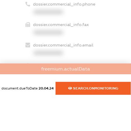
dossier.commercial_info.phone
XXXXXXXXXX
dossier.commercial_info.fax
XXXXXXXXXX
dossier.commercial_info.email
XXXXXXXXXX
dossier.commercial_info.website
freemium.actualData
XXXXXXXXXX
dossier.commercial_info.activity
document.dueToDate
20.04.24
SEARCH.ONMONITORING
XXXXXXXXXX
freemium.exampleText_1
freemium.exampleText_2
freemium.anonymousPerSearch2