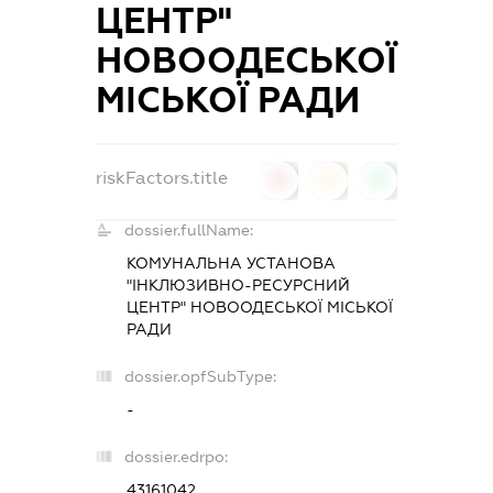
ЦЕНТР"
НОВООДЕСЬКОЇ
МІСЬКОЇ РАДИ
riskFactors.title
0
0
0
dossier.fullName:
КОМУНАЛЬНА УСТАНОВА
"ІНКЛЮЗИВНО-РЕСУРСНИЙ
ЦЕНТР" НОВООДЕСЬКОЇ МІСЬКОЇ
РАДИ
dossier.opfSubType:
-
dossier.edrpo:
43161042