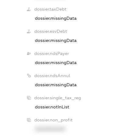
dossier.taxDebt
dossier.missingData
dossier.esvDebt
dossier.missingData
dossier.ndsPayer
dossier.missingData
dossier.ndsAnnul
dossier.missingData
dossier.single_tax_reg
dossier.notInList
dossier.non_profit
XXXXXXXXXX