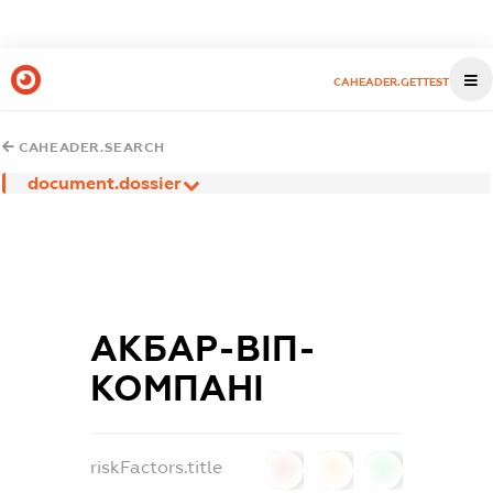
CAHEADER.GETTEST
CAHEADER.SEARCH
document.dossier
АКБАР-ВІП-
КОМПАНІ
riskFactors.title
0
0
0