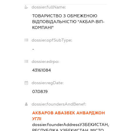
dossier.fullName:
ТОВАРИСТВО З ОБМЕЖЕНОЮ
ВІДПОВІДАЛЬНІСТЮ "АКБАР-ВІП-
КОМПАНІ"
dossier.opfSubType:
-
dossier.edrpo:
43161084
dossier.regDate:
07.08.19
dossier.foundersAndBenef:
АКБАРОВ АВАЗБЕК АНВАРДЖОН
УГЛІ
dossier.founderAddress
УЗБЕКИСТАН,
РЕСПУБЛІКА УЗБЕКИСТАН, МІСТО