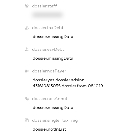
dossier.staff
XXXXXXXXXX
dossier.taxDebt
dossier.missingData
dossier.esvDebt
dossier.missingData
dossier.ndsPayer
dossier.yes
dossier.ndsInn
431610813035
dossier.from 08.10.19
dossier.ndsAnnul
dossier.missingData
dossier.single_tax_reg
dossier.notInList