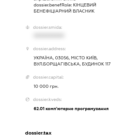
dossier.benefRole:
КІНЦЕВИЙ
БЕНЕФІЦІАРНИЙ ВЛАСНИК
dossier.smida:
XXXXXXXXXX
dossier.address:
УКРАЇНА, 03056, МІСТО КИЇВ,
ВУЛ.БОРЩАГІВСЬКА, БУДИНОК 117
dossier.capital:
10 000 грн.
dossier.kveds:
62.01
комп'ютерне програмування
dossier.tax