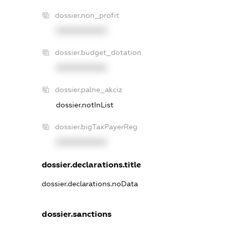
dossier.non_profit
XXXXXXXXXX
dossier.budget_dotation
XXXXXXXXXX
dossier.palne_akciz
dossier.notInList
dossier.bigTaxPayerReg
XXXXXXXXXX
dossier.declarations.title
dossier.declarations.noData
dossier.sanctions