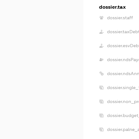
dossier.tax
dossier.staff
dossier.taxDeb
dossier.esvDeb
dossier.ndsPay
dossier.ndsAn
dossier.single
dossier.non_pr
dossier.budge
dossier.palne_