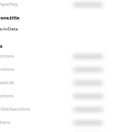
xPayerReg
XXXXXXXXXX
ons.title
ns.noData
ns
nctions
XXXXXXXXXX
nctions
XXXXXXXXXX
ackList
XXXXXXXXXX
nctions
XXXXXXXXXX
onSdnSanctions
XXXXXXXXXX
tions
XXXXXXXXXX