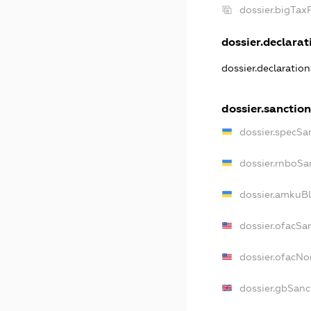
dossier.bigTa
dossier.declarati
dossier.declaratio
dossier.sanctio
dossier.specSa
dossier.rnboSa
dossier.amkuBl
dossier.ofacSa
dossier.ofacN
dossier.gbSanc