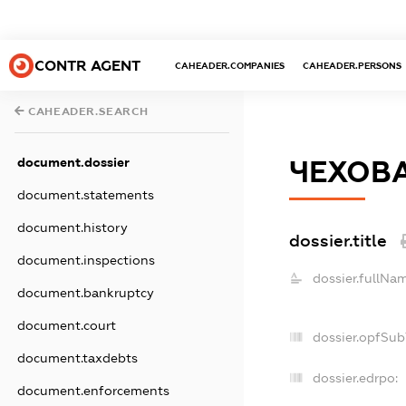
CONTR AGENT
CAHEADER.COMPANIES
CAHEADER.PERSONS
CAHEADER.SEARCH
document.dossier
ЧЕХОВА
document.statements
document.history
dossier.title
document.inspections
dossier.fullNa
document.bankruptcy
document.court
dossier.opfSub
document.taxdebts
dossier.edrpo:
document.enforcements