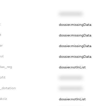
XXXXXXXXXX
t
dossier.missingData
t
dossier.missingData
er
dossier.missingData
nul
dossier.missingData
_tax_reg
dossier.notInList
ofit
XXXXXXXXXX
t_dotation
XXXXXXXXXX
akciz
dossier.notInList