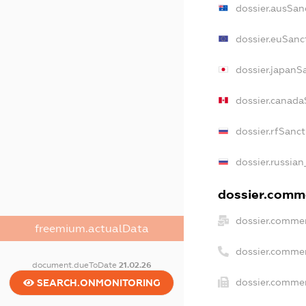
dossier.ausSan
dossier.euSanc
dossier.japanS
dossier.canada
dossier.rfSanc
dossier.russian
dossier.comme
dossier.commer
freemium.actualData
dossier.comme
document.dueToDate
21.02.26
dossier.commer
SEARCH.ONMONITORING