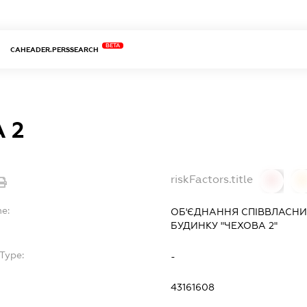
BETA
CAHEADER.PERSSEARCH
 2
riskFactors.title
0
0
me:
ОБ'ЄДНАННЯ СПІВВЛАСНИ
БУДИНКУ "ЧЕХОВА 2"
Type:
-
43161608