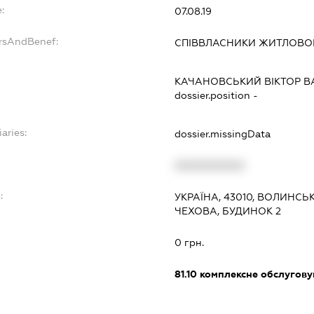
:
07.08.19
ersAndBenef:
СПІВВЛАСНИКИ ЖИТЛОВО
КАЧАНОВСЬКИЙ ВІКТОР В
dossier.position -
aries:
dossier.missingData
XXXXXXXXXX
:
УКРАЇНА, 43010, ВОЛИНСЬ
ЧЕХОВА, БУДИНОК 2
0 грн.
81.10
комплексне обслуговув