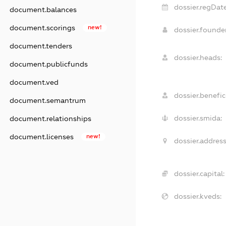
dossier.regDate
document.balances
document.scorings
new!
dossier.found
document.tenders
dossier.heads:
document.publicfunds
document.ved
dossier.benefici
document.semantrum
dossier.smida:
document.relationships
document.licenses
new!
dossier.address
dossier.capital:
dossier.kveds: