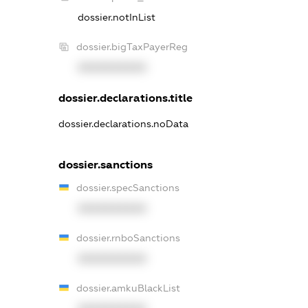
dossier.notInList
dossier.bigTaxPayerReg
XXXXXXXXXX
dossier.declarations.title
dossier.declarations.noData
dossier.sanctions
dossier.specSanctions
XXXXXXXXXX
dossier.rnboSanctions
XXXXXXXXXX
dossier.amkuBlackList