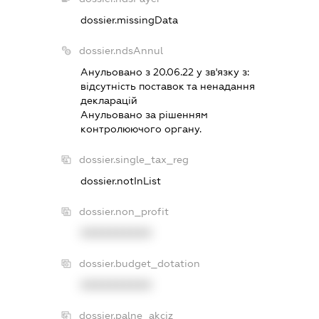
dossier.missingData
dossier.ndsAnnul
Анульовано з 20.06.22 у зв'язку з:
вiдсутнiсть поставок та ненадання
декларацiй
Анульовано за рiшенням
контролюючого органу.
dossier.single_tax_reg
dossier.notInList
dossier.non_profit
XXXXXXXXXX
dossier.budget_dotation
XXXXXXXXXX
dossier.palne_akciz