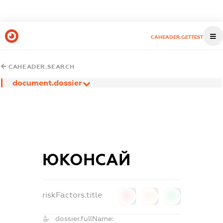
CAHEADER.GETTEST
CAHEADER.SEARCH
document.dossier
ЮКОНСАЙ
riskFactors.title
0
0
0
dossier.fullName: