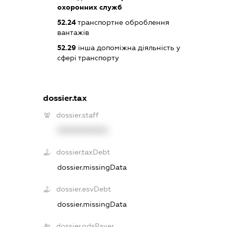
охоронних служб
52.24
транспортне оброблення
вантажів
52.29
інша допоміжна діяльність у
сфері транспорту
dossier.tax
dossier.staff
XXXXXXXXXX
dossier.taxDebt
dossier.missingData
dossier.esvDebt
dossier.missingData
dossier.ndsPayer