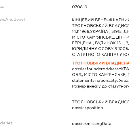
te:
07.08.19
dersAndBenef:
КІНЦЕВИЙ БЕНЕФІЦІАРНИЙ
ТРОЯНОВСЬКИЙ ВЛАДИСЛ
14.11.1966,УКРАЇНА , 5191
МІСТО КАМ"ЯНСЬКЕ, ДНІП
ГЕРЦЕНА , БУДИНОК 15 , 
ЮРИДИЧНУ ОСОБУ З 100%
СТАТУТНОГО КАПІТАЛУ Ю
ТРОЯНОВЬКИЙ ВЛАДИСЛА
dossier.founderAddress
УКРА
ОБЛ., МІСТО КАМ’ЯНСЬКЕ,
statements.nationality:
Укра
Розмір внеску до статутног
:
ТРОЯНОВСЬКИЙ ВЛАДИСЛ
dossier.position -
ciaries:
dossier.missingData