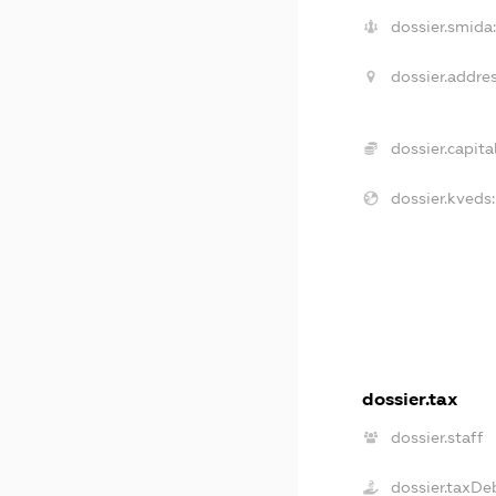
dossier.smida
dossier.addres
dossier.capital
dossier.kveds:
dossier.tax
dossier.staff
dossier.taxDe