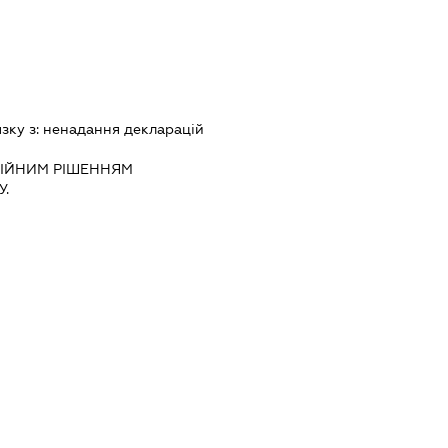
язку з:
ненадання декларацiй
IЙНИМ РIШЕННЯМ
.