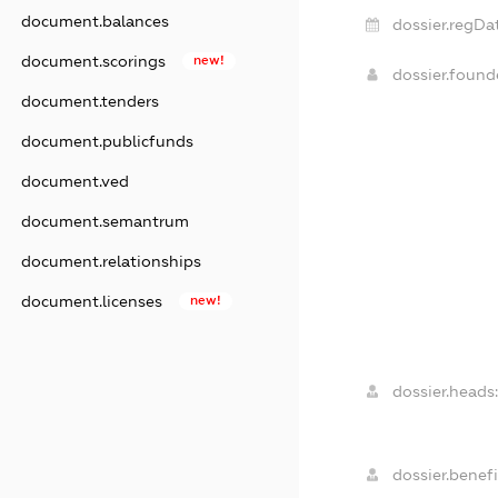
document.balances
dossier.regDa
document.scorings
new!
dossier.foun
document.tenders
document.publicfunds
document.ved
document.semantrum
document.relationships
document.licenses
new!
dossier.heads
dossier.benefi