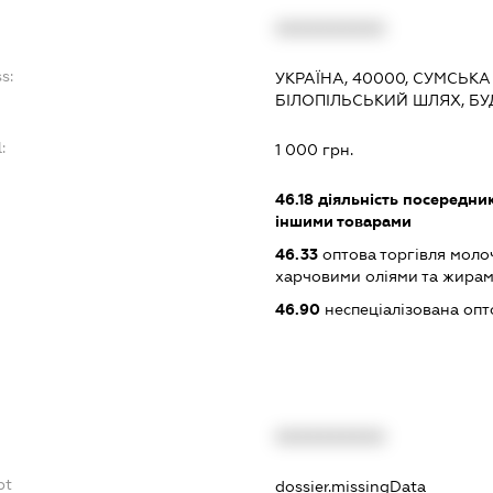
:
XXXXXXXXXX
s:
УКРАЇНА, 40000, СУМСЬКА
БІЛОПІЛЬСЬКИЙ ШЛЯХ, БУ
:
1 000 грн.
46.18
діяльність посередникі
іншими товарами
46.33
оптова торгівля моло
харчовими оліями та жира
46.90
неспеціалізована опт
XXXXXXXXXX
bt
dossier.missingData