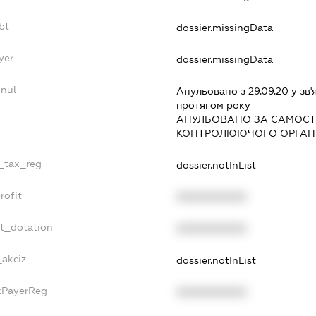
bt
dossier.missingData
yer
dossier.missingData
nnul
Анульовано з 29.09.20 у зв'
протягом року
АНУЛЬОВАНО ЗА САМОСТ
КОНТРОЛЮЮЧОГО ОРГАНУ
e_tax_reg
dossier.notInList
rofit
XXXXXXXXXX
et_dotation
XXXXXXXXXX
_akciz
dossier.notInList
axPayerReg
XXXXXXXXXX