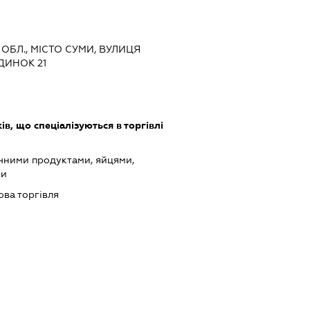
 ОБЛ., МІСТО СУМИ, ВУЛИЦЯ
ДИНОК 21
в, що спеціалізуються в торгівлі
чними продуктами, яйцями,
ми
ова торгівля