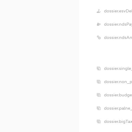
dossier.esvDe
dossier.ndsPa
dossier.ndsA
dossier.singl
dossier.non_p
dossier.budg
dossier.palne
dossier.bigT