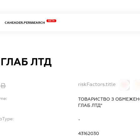
BETA
CAHEADER.PERSSEARCH
 ГЛАБ ЛТД
riskFactors.title
0
ame:
ТОВАРИСТВО З ОБМЕЖЕН
ГЛАБ ЛТД"
bType:
-
43162030