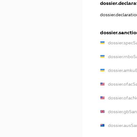
dossier.declarat
dossier.declarati
dossier.sanctio
dossier.specS
dossier.rnboS
dossier.amkuB
dossier.ofacS
dossier.ofac
dossier.gbSan
dossier.ausSa