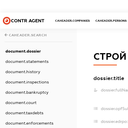
CONTR AGENT
CAHEADER.COMPANIES
CAHEADER.PERSONS
CAHEADER.SEARCH
document.dossier
СТРОЙ
document.statements
document.history
dossier.title
document.inspections
dossier.fullN
document.bankruptcy
document.court
dossier.opfSu
document.taxdebts
dossier.edrpo:
document.enforcements