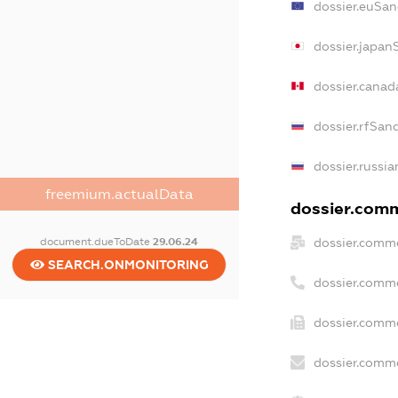
dossier.euSan
dossier.japan
dossier.cana
dossier.rfSan
dossier.russia
freemium.actualData
dossier.comm
document.dueToDate
29.06.24
dossier.comme
SEARCH.ONMONITORING
dossier.comm
dossier.comme
dossier.comme