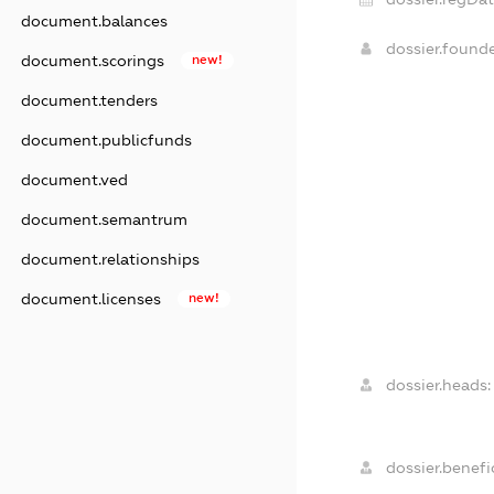
document.balances
dossier.found
document.scorings
new!
document.tenders
document.publicfunds
document.ved
document.semantrum
document.relationships
document.licenses
new!
dossier.heads:
dossier.benefic