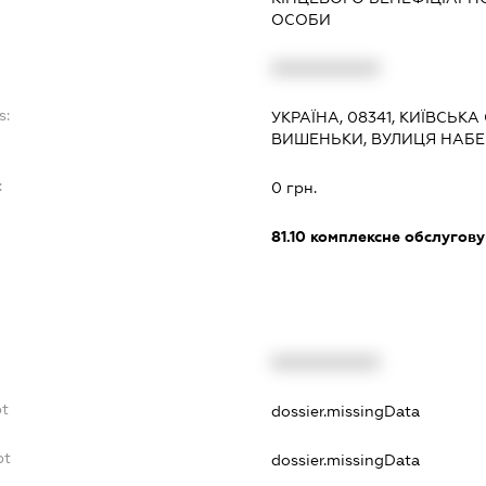
ОСОБИ
XXXXXXXXXX
s:
УКРАЇНА, 08341, КИЇВСЬКА
ВИШЕНЬКИ, ВУЛИЦЯ НАБЕ
:
0 грн.
81.10
комплексне обслуговув
XXXXXXXXXX
bt
dossier.missingData
bt
dossier.missingData