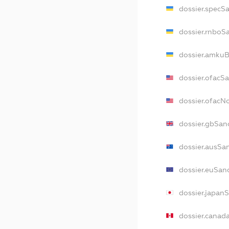
dossier.specS
dossier.rnboS
dossier.amkuB
dossier.ofacS
dossier.ofac
dossier.gbSan
dossier.ausSa
dossier.euSan
dossier.japan
dossier.canad