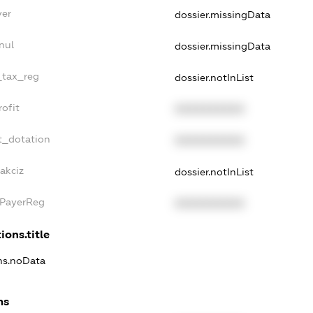
yer
dossier.missingData
nul
dossier.missingData
e_tax_reg
dossier.notInList
rofit
XXXXXXXXXX
t_dotation
XXXXXXXXXX
akciz
dossier.notInList
xPayerReg
XXXXXXXXXX
ions.title
ons.noData
ns