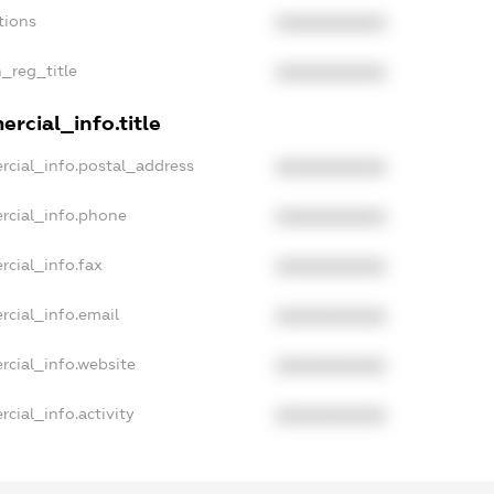
tions
XXXXXXXXXX
n_reg_title
XXXXXXXXXX
rcial_info.title
rcial_info.postal_address
XXXXXXXXXX
rcial_info.phone
XXXXXXXXXX
rcial_info.fax
XXXXXXXXXX
rcial_info.email
XXXXXXXXXX
rcial_info.website
XXXXXXXXXX
cial_info.activity
XXXXXXXXXX