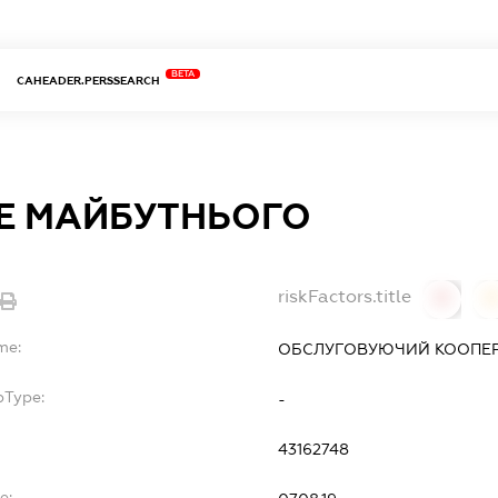
BETA
CAHEADER.PERSSEARCH
Е МАЙБУТНЬОГО
riskFactors.title
0
0
me:
ОБСЛУГОВУЮЧИЙ КООПЕР
bType:
-
43162748
e: