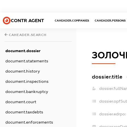
CONTR AGENT
CAHEADER.COMPANIES
CAHEADER.PERSONS
CAHEADER.SEARCH
document.dossier
ЗОЛОЧ
document.statements
document.history
dossier.title
document.inspections
dossier.fullNa
document.bankruptcy
dossier.opfSu
document.court
document.taxdebts
dossier.edrpo:
document.enforcements
dossier.regDat