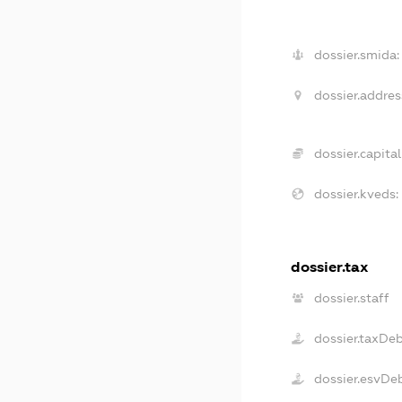
dossier.smida:
dossier.addres
dossier.capital
dossier.kveds:
dossier.tax
dossier.staff
dossier.taxDe
dossier.esvDe