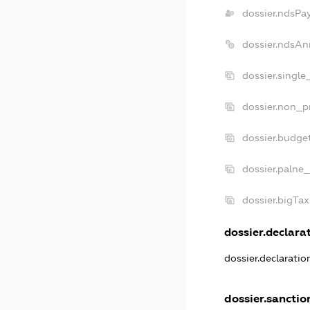
dossier.ndsPa
dossier.ndsAn
dossier.singl
dossier.non_p
dossier.budge
dossier.palne_
dossier.bigTa
dossier.declarat
dossier.declarati
dossier.sanctio