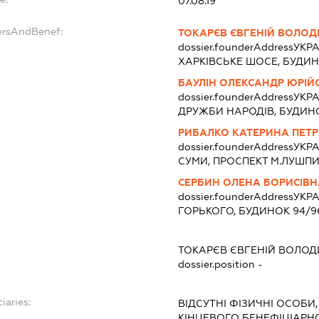
07.08.19
ersAndBenef:
ТОКАРЄВ ЄВГЕНІЙ ВОЛО
dossier.founderAddress
УКРА
ХАРКІВСЬКЕ ШОСЕ, БУДИНО
БАУЛІН ОЛЕКСАНДР ЮРІЙ
dossier.founderAddress
УКРА
ДРУЖБИ НАРОДІВ, БУДИНО
РИБАЛКО КАТЕРИНА ПЕТР
dossier.founderAddress
УКРА
СУМИ, ПРОСПЕКТ М.ЛУШПИ,
СЕРБИН ОЛЕНА БОРИСІВН
dossier.founderAddress
УКРА
ГОРЬКОГО, БУДИНОК 94/96
ТОКАРЄВ ЄВГЕНІЙ ВОЛО
dossier.position -
iaries:
ВІДСУТНІ ФІЗИЧНІ ОСОБИ
КІНЦЕВОГО БЕНЕФІЦІАР