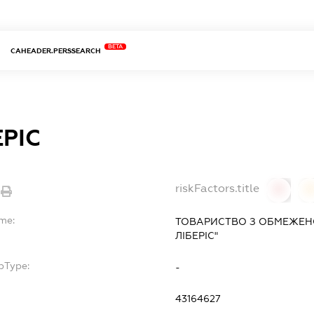
BETA
CAHEADER.PERSSEARCH
ЕРІС
riskFactors.title
0
ame:
ТОВАРИСТВО З ОБМЕЖЕН
ЛІБЕРІС"
bType:
-
43164627