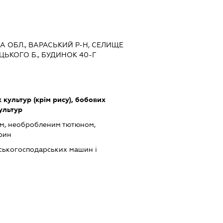
ЬКА ОБЛ., ВАРАСЬКИЙ Р-Н, СЕЛИЩЕ
ЦЬКОГО Б., БУДИНОК 40-Г
культур (крім рису), бобових
культур
ом, необробленим тютюном,
арин
ськогосподарських машин і