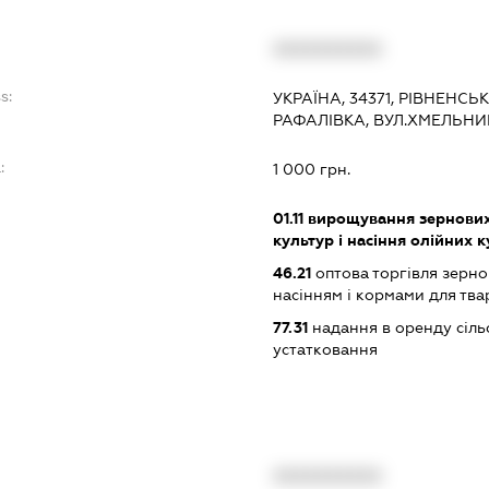
XXXXXXXXXX
s:
УКРАЇНА, 34371, РІВНЕНС
РАФАЛІВКА, ВУЛ.ХМЕЛЬНИ
:
1 000 грн.
01.11
вирощування зернових 
культур і насіння олійних 
46.21
оптова торгівля зерн
насінням і кормами для тв
77.31
надання в оренду сіль
устатковання
XXXXXXXXXX