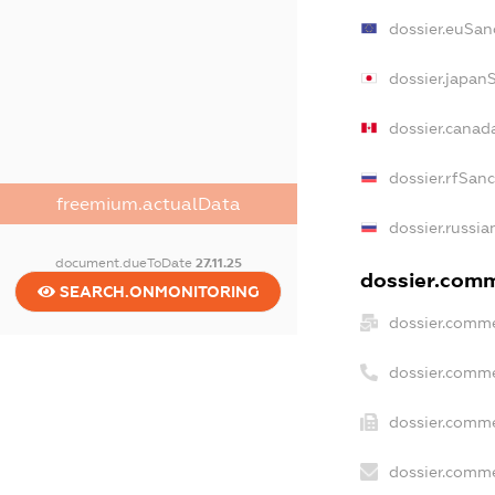
dossier.euSan
dossier.japan
dossier.canad
dossier.rfSan
freemium.actualData
dossier.russia
document.dueToDate
27.11.25
dossier.comme
SEARCH.ONMONITORING
dossier.comme
dossier.comme
dossier.comme
dossier.comme