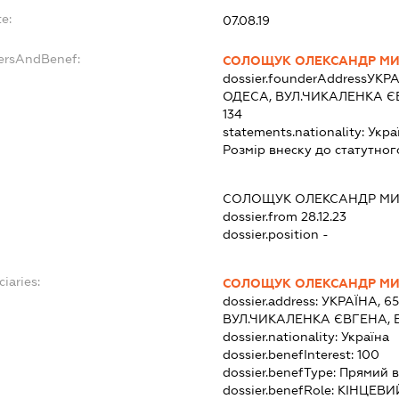
e:
07.08.19
dersAndBenef:
СОЛОЩУК ОЛЕКСАНДР М
dossier.founderAddress
УКРА
ОДЕСА, ВУЛ.ЧИКАЛЕНКА Є
134
statements.nationality:
Укра
Розмір внеску до статутног
СОЛОЩУК ОЛЕКСАНДР М
dossier.from 28.12.23
dossier.position -
ciaries:
СОЛОЩУК ОЛЕКСАНДР М
dossier.address:
УКРАЇНА, 6
ВУЛ.ЧИКАЛЕНКА ЄВГЕНА, Б
dossier.nationality:
Україна
dossier.benefInterest:
100
dossier.benefType:
Прямий в
dossier.benefRole:
КІНЦЕВИ