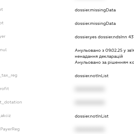
bt
dossier.missingData
bt
dossier.missingData
yer
dossier.yes
dossier.ndsInn 4
nnul
Анульовано з 09.02.25 у зв'
ненадання декларацiй
Анульовано за рiшенням к
e_tax_reg
dossier.notInList
rofit
XXXXXXXXXX
et_dotation
XXXXXXXXXX
_akciz
dossier.notInList
xPayerReg
XXXXXXXXXX