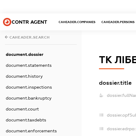
CONTR AGENT
CAHEADER.COMPANIES
CAHEADER.PERSONS
CAHEADER.SEARCH
document.dossier
ТК ЛІБ
document.statements
document.history
dossier.title
document.inspections
dossier.fullN
document.bankruptcy
document.court
dossier.opfSu
document.taxdebts
dossier.edrpo:
document.enforcements