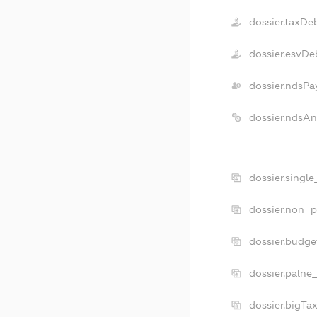
dossier.taxDe
dossier.esvDe
dossier.ndsPa
dossier.ndsA
dossier.singl
dossier.non_p
dossier.budg
dossier.palne
dossier.bigTa