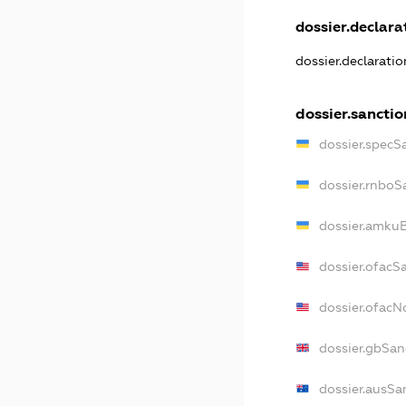
dossier.declarat
dossier.declarati
dossier.sanctio
dossier.specS
dossier.rnboS
dossier.amkuB
dossier.ofacS
dossier.ofac
dossier.gbSan
dossier.ausSa