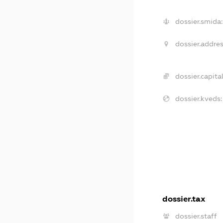
dossier.smida:
dossier.addres
dossier.capital
dossier.kveds:
dossier.tax
dossier.staff