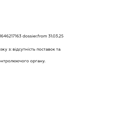
31646217163
dossier.from 31.03.25
язку з:
вiдсутнiсть поставок та
онтролюючого органу.