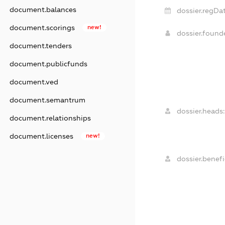
document.balances
dossier.regDat
document.scorings
new!
dossier.foun
document.tenders
document.publicfunds
document.ved
document.semantrum
dossier.heads:
document.relationships
document.licenses
new!
dossier.benefi