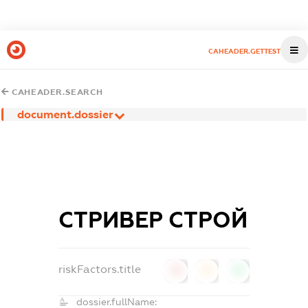
CAHEADER.GETTEST
CAHEADER.SEARCH
document.dossier
СТРИВЕР СТРОЙ
riskFactors.title
0
0
0
dossier.fullName: