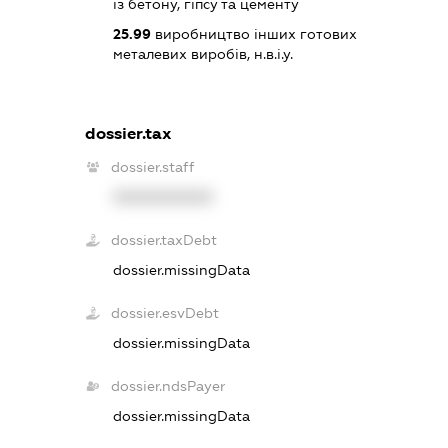
із бетону, гіпсу та цементу
25.99
виробництво інших готових
металевих виробів, н.в.і.у.
dossier.tax
dossier.staff
XXXXXXXXXX
dossier.taxDebt
dossier.missingData
dossier.esvDebt
dossier.missingData
dossier.ndsPayer
dossier.missingData