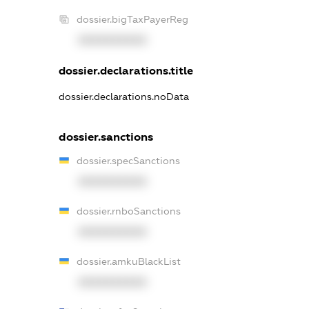
dossier.bigTaxPayerReg
XXXXXXXXXX
dossier.declarations.title
dossier.declarations.noData
dossier.sanctions
dossier.specSanctions
XXXXXXXXXX
dossier.rnboSanctions
XXXXXXXXXX
dossier.amkuBlackList
XXXXXXXXXX