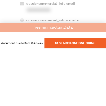
dossier.commercial_info.email
XXXXXXXXXX
dossier.commercial_info.website
XXXXXXXXXX
freemium.actualData
dossier.commercial_info.activity
XXXXXXXXXX
document.dueToDate
03.05.25
SEARCH.ONMONITORING
freemium.exampleText_1
freemium.exampleText_2
freemium.anonymousPerSearch2
FREEMIUM.DETAILS
FREEMIUM.REGISTER