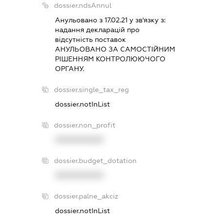
dossier.ndsAnnul
Анульовано з 17.02.21 у зв'язку з:
надання декларацiй про
вiдсутнiсть поставок
АНУЛЬОВАНО ЗА САМОСТIЙНИМ
РIШЕННЯМ КОНТРОЛЮЮЧОГО
ОРГАНУ.
dossier.single_tax_reg
dossier.notInList
dossier.non_profit
XXXXXXXXXX
dossier.budget_dotation
XXXXXXXXXX
dossier.palne_akciz
dossier.notInList