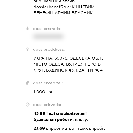
вирішальний вплив
dossier.benefRole:
КІНЦЕВИЙ
БЕНЕФІЦІАРНИЙ ВЛАСНИК
dossier.smida:
XXXXXXXXXX
dossier.address:
УКРАЇНА, 65078, ОДЕСЬКА ОБЛ.,
МІСТО ОДЕСА, ВУЛИЦЯ ГЕРОЇВ
КРУТ, БУДИНОК 43, КВАРТИРА 4
dossier.capital:
1 000 грн.
dossier.kveds:
43.99
інші спеціалізовані
будівельні роботи, н.в.і.у.
23.69
виробництво інших виробів