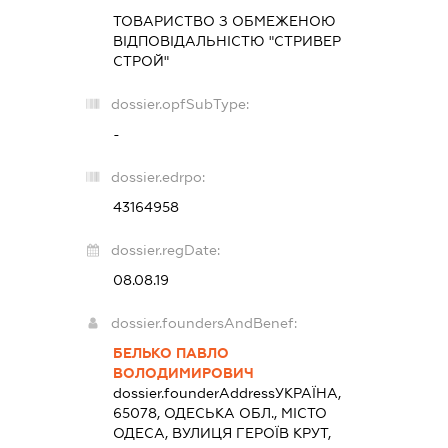
ТОВАРИСТВО З ОБМЕЖЕНОЮ
ВІДПОВІДАЛЬНІСТЮ "СТРИВЕР
СТРОЙ"
dossier.opfSubType:
-
dossier.edrpo:
43164958
dossier.regDate:
08.08.19
dossier.foundersAndBenef:
БЕЛЬКО ПАВЛО
ВОЛОДИМИРОВИЧ
dossier.founderAddress
УКРАЇНА,
65078, ОДЕСЬКА ОБЛ., МІСТО
ОДЕСА, ВУЛИЦЯ ГЕРОЇВ КРУТ,