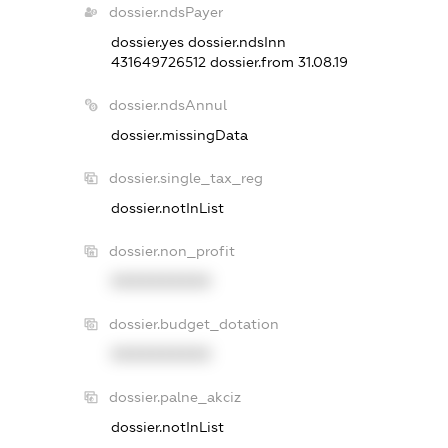
dossier.ndsPayer
dossier.yes
dossier.ndsInn
431649726512
dossier.from 31.08.19
dossier.ndsAnnul
dossier.missingData
dossier.single_tax_reg
dossier.notInList
dossier.non_profit
XXXXXXXXXX
dossier.budget_dotation
XXXXXXXXXX
dossier.palne_akciz
dossier.notInList