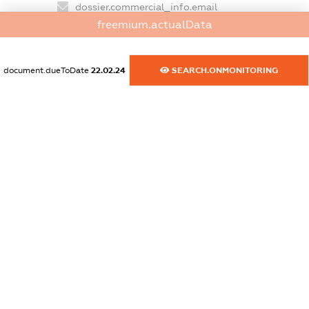
dossier.commercial_info.email
freemium.actualData
XXXXXXXXXX
dossier.commercial_info.website
document.dueToDate
22.02.24
SEARCH.ONMONITORING
XXXXXXXXXX
dossier.commercial_info.activity
XXXXXXXXXX
freemium.exampleText_1
freemium.exampleText_2
freemium.anonymousPerSearch2
FREEMIUM.DETAILS
FREEMIUM.REGISTER