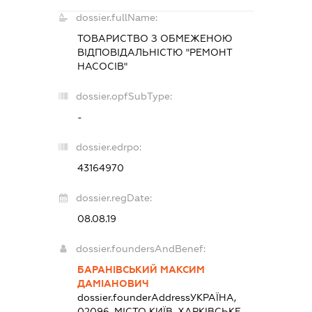
dossier.fullName:
ТОВАРИСТВО З ОБМЕЖЕНОЮ
ВІДПОВІДАЛЬНІСТЮ "РЕМОНТ
НАСОСІВ"
dossier.opfSubType:
-
dossier.edrpo:
43164970
dossier.regDate:
08.08.19
dossier.foundersAndBenef:
БАРАНІВСЬКИЙ МАКСИМ
ДАМІАНОВИЧ
dossier.founderAddress
УКРАЇНА,
02096, МІСТО КИЇВ, ХАРКІВСЬКЕ