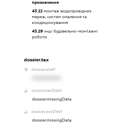
призначення
43.22
монтаж водопровідних
мереж, систем опалення та
кондиціонування
43.29
інші будівельно-монтажні
роботи
dossier.tax
dossier.staff
XXXXXXXXXX
dossier.taxDebt
dossier.missingData
dossier.esvDebt
dossier.missingData