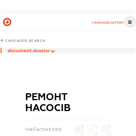
CAHEADER.GETTEST
CAHEADER.SEARCH
document.dossier
РЕМОНТ
НАСОСІВ
riskFactors.title
0
0
0