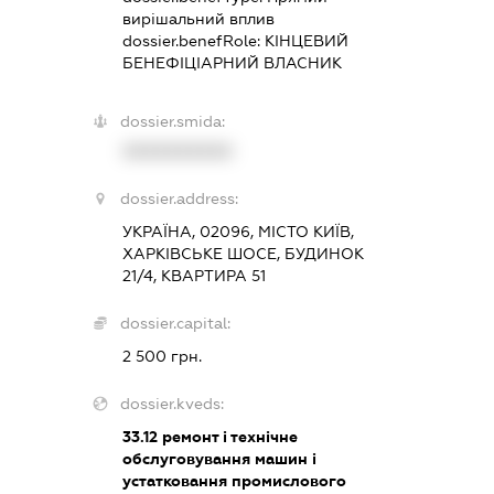
вирішальний вплив
dossier.benefRole:
КІНЦЕВИЙ
БЕНЕФІЦІАРНИЙ ВЛАСНИК
dossier.smida:
XXXXXXXXXX
dossier.address:
УКРАЇНА, 02096, МІСТО КИЇВ,
ХАРКІВСЬКЕ ШОСЕ, БУДИНОК
21/4, КВАРТИРА 51
dossier.capital:
2 500 грн.
dossier.kveds:
33.12
ремонт і технічне
обслуговування машин і
устатковання промислового