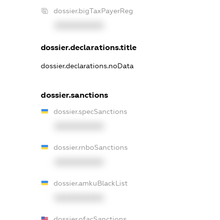
dossier.bigTaxPayerReg
XXXXXXXXXX
dossier.declarations.title
dossier.declarations.noData
dossier.sanctions
dossier.specSanctions
XXXXXXXXXX
dossier.rnboSanctions
XXXXXXXXXX
dossier.amkuBlackList
XXXXXXXXXX
dossier.ofacSanctions