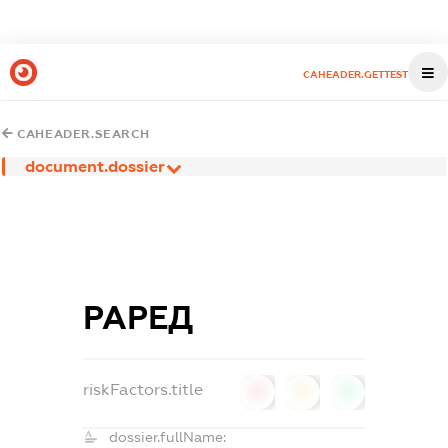
CAHEADER.GETTEST
CAHEADER.SEARCH
document.dossier
РАРЕД
riskFactors.title
0
0
0
dossier.fullName: