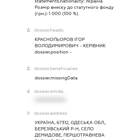
statements.nationality:
Україна
Розмір внеску до статутного фонду
(грн.):
1 000
(100 %)
dossier.heads:
КРАСНОПЬОРОВ ІГОР
ВОЛОДИМИРОВИЧ
-
КЕРІВНИК
dossier.position -
dossier.beneficiaries:
dossier.missingData
dossier.smida:
XXXXXXXXXX
dossier.address:
УКРАЇНА, 67312, ОДЕСЬКА ОБЛ.,
БЕРЕЗІВСЬКИЙ Р-Н, СЕЛО
ДЕМИДОВЕ, ПЕРШОТРАВНЕВА