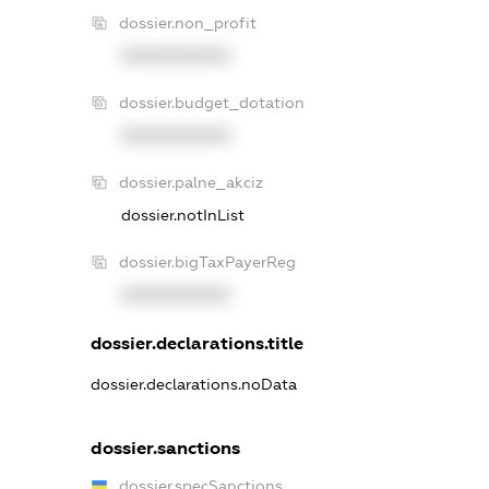
dossier.non_profit
XXXXXXXXXX
dossier.budget_dotation
XXXXXXXXXX
dossier.palne_akciz
dossier.notInList
dossier.bigTaxPayerReg
XXXXXXXXXX
dossier.declarations.title
dossier.declarations.noData
dossier.sanctions
dossier.specSanctions