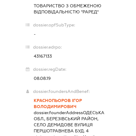
ТОВАРИСТВО З ОБМЕЖЕНОЮ
ВІДПОВІДАЛЬНІСТЮ "РАРЕД"
dossier.opfSubType:
-
dossier.edrpo:
43167133
dossier.regDate:
08.08.19
dossier.foundersAndBenef:
КРАСНОПЬОРОВ ІГОР
ВОЛОДИМИРОВИЧ
dossier.founderAddress
ОДЕСЬКА
ОБЛ., БЕРЕЗІВСЬКИЙ РАЙОН,
СЕЛО ДЕМИДОВЕ ВУЛИЦЯ
ПЕРШОТРАВНЕВА БУД. 4