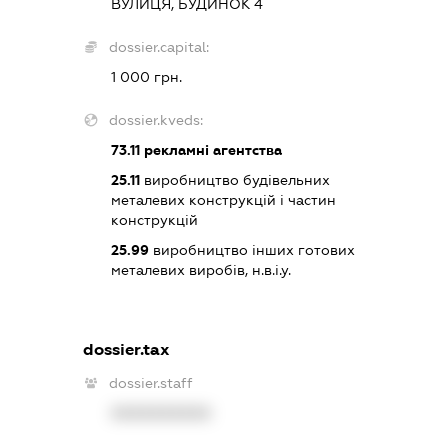
ВУЛИЦЯ, БУДИНОК 4
dossier.capital:
1 000 грн.
dossier.kveds:
73.11
рекламні агентства
25.11
виробництво будівельних
металевих конструкцій і частин
конструкцій
25.99
виробництво інших готових
металевих виробів, н.в.і.у.
dossier.tax
dossier.staff
XXXXXXXXXX