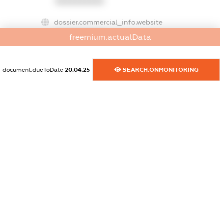
XXXXXXXXXX
dossier.commercial_info.website
XXXXXXXXXX
freemium.actualData
dossier.commercial_info.activity
XXXXXXXXXX
document.dueToDate
20.04.25
SEARCH.ONMONITORING
freemium.exampleText_1
freemium.exampleText_2
freemium.anonymousPerSearch2
FREEMIUM.DETAILS
FREEMIUM.REGISTER