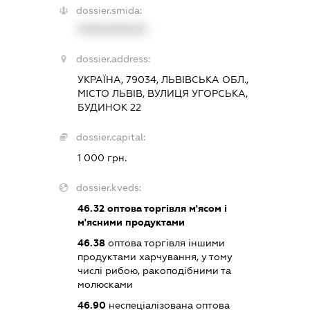
dossier.smida:
XXXXXXXXXX
dossier.address:
УКРАЇНА, 79034, ЛЬВІВСЬКА ОБЛ.,
МІСТО ЛЬВІВ, ВУЛИЦЯ УГОРСЬКА,
БУДИНОК 22
dossier.capital:
1 000 грн.
dossier.kveds:
46.32
оптова торгівля м'ясом і
м'ясними продуктами
46.38
оптова торгівля іншими
продуктами харчування, у тому
числі рибою, ракоподібними та
молюсками
46.90
неспеціалізована оптова