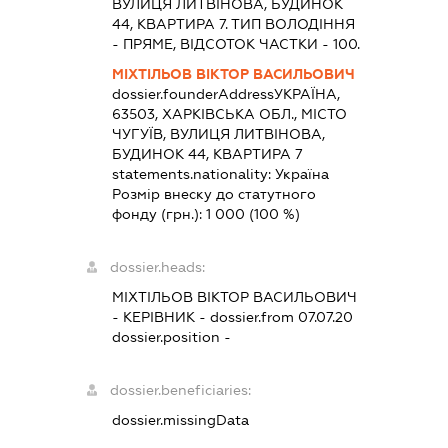
ВУЛИЦЯ ЛИТВІНОВА, БУДИНОК
44, КВАРТИРА 7. ТИП ВОЛОДІННЯ
- ПРЯМЕ, ВІДСОТОК ЧАСТКИ - 100.
МІХТІЛЬОВ ВІКТОР ВАСИЛЬОВИЧ
dossier.founderAddress
УКРАЇНА,
63503, ХАРКІВСЬКА ОБЛ., МІСТО
ЧУГУЇВ, ВУЛИЦЯ ЛИТВІНОВА,
БУДИНОК 44, КВАРТИРА 7
statements.nationality:
Україна
Розмір внеску до статутного
фонду (грн.):
1 000
(100 %)
dossier.heads:
МІХТІЛЬОВ ВІКТОР ВАСИЛЬОВИЧ
-
КЕРІВНИК
- dossier.from 07.07.20
dossier.position -
dossier.beneficiaries:
dossier.missingData