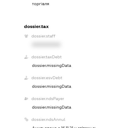
торгівля
dossier.tax
dossier.staff
XXXXXXXXXX
dossier.taxDebt
dossier.missingData
dossier.esvDebt
dossier.missingData
dossier.ndsPayer
dossier.missingData
dossier.ndsAnnul