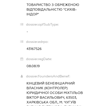
ТОВАРИСТВО З ОБМЕЖЕНОЮ
ВІДПОВІДАЛЬНІСТЮ "СИХІВ-
ІНДОР"
dossier.opfSubType:
-
dossier.edrpo:
43167526
dossier.regDate:
08.08.19
dossier.foundersAndBenef:
КІНЦЕВИЙ БЕНЕФІЦІАРНИЙ
ВЛАСНИК (КОНТРОЛЕР)
ЮРИДИЧНОЇ ОСОБИ МІХТІЛЬОВ
ВІКТОР ВАСИЛЬОВИЧ, 63503,
ХАРКІВСЬКА ОБЛ., М. ЧУГУЇВ