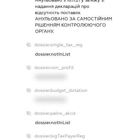
Анульовано з 16.11.21 у зв'язку з:
надання декларацiй про
вiдсутнiсть поставок
АНУЛЬОВАНО ЗА САМОСТIЙНИМ
РIШЕННЯМ КОНТРОЛЮЮЧОГО
ОРГАНУ.
dossier.single_tax_reg
dossier.notInList
dossier.non_profit
XXXXXXXXXX
dossier.budget_dotation
XXXXXXXXXX
dossier.palne_akciz
dossier.notInList
dossier.bigTaxPayerReg