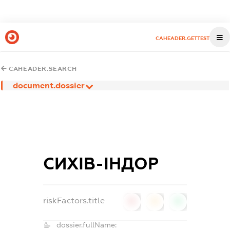
CAHEADER.GETTEST
CAHEADER.SEARCH
document.dossier
СИХІВ-ІНДОР
riskFactors.title
0
0
0
dossier.fullName: