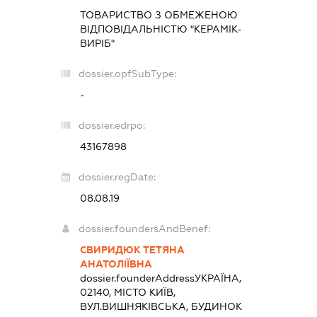
ТОВАРИСТВО З ОБМЕЖЕНОЮ
ВІДПОВІДАЛЬНІСТЮ "КЕРАМІК-
ВИРІБ"
dossier.opfSubType:
-
dossier.edrpo:
43167898
dossier.regDate:
08.08.19
dossier.foundersAndBenef:
СВИРИДЮК ТЕТЯНА
АНАТОЛІЇВНА
dossier.founderAddress
УКРАЇНА,
02140, МІСТО КИЇВ,
ВУЛ.ВИШНЯКІВСЬКА, БУДИНОК