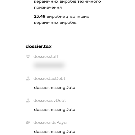
керамічних виробів технічного
призначення
23.49
виробництво інших
керамічних виробів
dossier.tax
dossier.staff
XXXXXXXXXX
dossier.taxDebt
dossier.missingData
dossier.esvDebt
dossier.missingData
dossier.ndsPayer
dossier.missingData