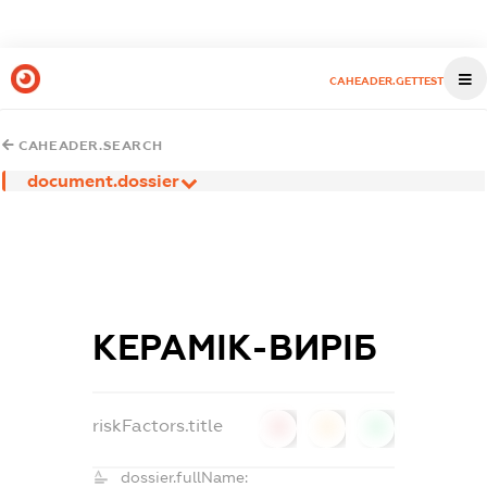
CAHEADER.GETTEST
CAHEADER.SEARCH
document.dossier
КЕРАМІК-ВИРІБ
riskFactors.title
0
0
0
dossier.fullName: