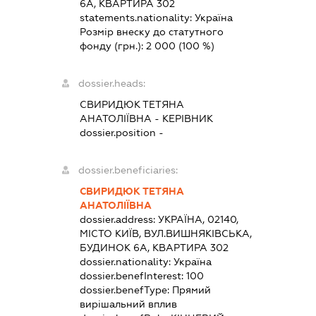
6А, КВАРТИРА 302
statements.nationality:
Україна
Розмір внеску до статутного
фонду (грн.):
2 000
(100 %)
dossier.heads:
СВИРИДЮК ТЕТЯНА
АНАТОЛІЇВНА
-
КЕРІВНИК
dossier.position -
dossier.beneficiaries:
СВИРИДЮК ТЕТЯНА
АНАТОЛІЇВНА
dossier.address:
УКРАЇНА, 02140,
МІСТО КИЇВ, ВУЛ.ВИШНЯКІВСЬКА,
БУДИНОК 6А, КВАРТИРА 302
dossier.nationality:
Україна
dossier.benefInterest:
100
dossier.benefType:
Прямий
вирішальний вплив