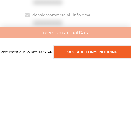
XXXXXXXXXX
dossier.commercial_info.email
XXXXXXXXXX
freemium.actualData
dossier.commercial_info.website
XXXXXXXXXX
document.dueToDate
12.12.24
SEARCH.ONMONITORING
dossier.commercial_info.activity
XXXXXXXXXX
freemium.exampleText_1
freemium.exampleText_2
freemium.anonymousPerSearch2
FREEMIUM.DETAILS
FREEMIUM.REGISTER