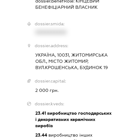
dossier.benefRole:
КІНЦЕВИЙ
БЕНЕФІЦІАРНИЙ ВЛАСНИК
dossier.smida:
XXXXXXXXXX
dossier.address:
УКРАЇНА, 10031, ЖИТОМИРСЬКА
ОБЛ., МІСТО ЖИТОМИР,
ВУЛ.КРОШЕНСЬКА, БУДИНОК 19
dossier.capital:
2 000 грн.
dossier.kveds:
23.41
виробництво господарських
і декоративних керамічних
виробів
23.44
виробництво інших