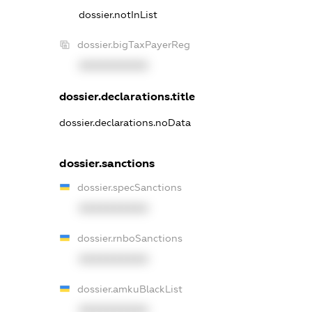
dossier.notInList
dossier.bigTaxPayerReg
XXXXXXXXXX
dossier.declarations.title
dossier.declarations.noData
dossier.sanctions
dossier.specSanctions
XXXXXXXXXX
dossier.rnboSanctions
XXXXXXXXXX
dossier.amkuBlackList
XXXXXXXXXX