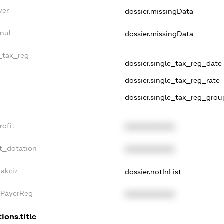
yer
dossier.missingData
nnul
dossier.missingData
e_tax_reg
dossier.single_tax_reg_date -
dossier.single_tax_reg_rate 
dossier.single_tax_reg_grou
rofit
XXXXXXXXXX
et_dotation
XXXXXXXXXX
_akciz
dossier.notInList
xPayerReg
XXXXXXXXXX
ions.title