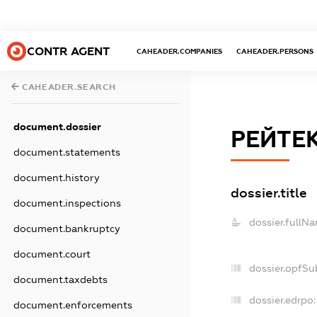
CONTR AGENT
CAHEADER.COMPANIES
CAHEADER.PERSONS
CAHEADER.SEARCH
document.dossier
РЕЙТЕ
document.statements
document.history
dossier.title
document.inspections
dossier.fullN
document.bankruptcy
document.court
dossier.opfSu
document.taxdebts
dossier.edrpo:
document.enforcements