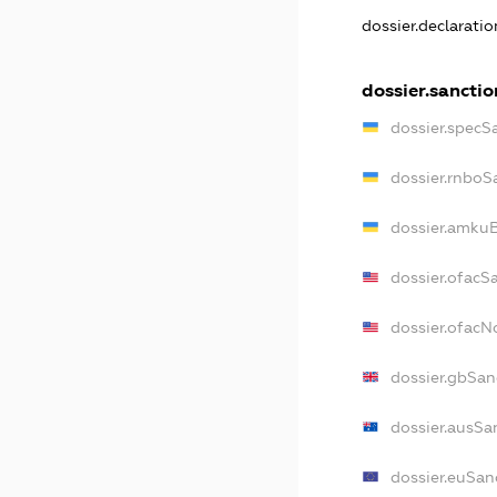
dossier.declarati
dossier.sanctio
dossier.specS
dossier.rnboS
dossier.amkuB
dossier.ofacS
dossier.ofac
dossier.gbSan
dossier.ausSa
dossier.euSan