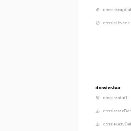
dossier.capital
dossier.kveds:
dossier.tax
dossier.staff
dossier.taxDe
dossier.esvDe