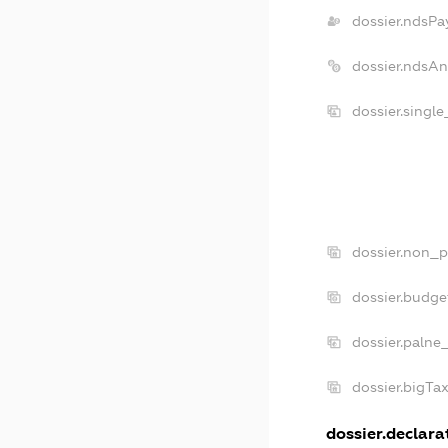
dossier.ndsPa
dossier.ndsA
dossier.singl
dossier.non_p
dossier.budg
dossier.palne
dossier.bigTa
dossier.declarat