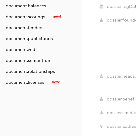
document.balances
dossier.regDat
document.scorings
new!
dossier.foun
document.tenders
document.publicfunds
document.ved
document.semantrum
document.relationships
dossier.heads:
document.licenses
new!
dossier.benefi
dossier.smida:
dossier.addres