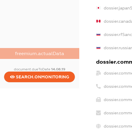
dossier.japan
dossier.canad
dossier.rfSan
dossier.russia
freemium.actualData
dossier.comme
document.dueToDate
14.08.19
dossier.comme
SEARCH.ONMONITORING
dossier.comme
dossier.comme
dossier.comme
dossier.comme