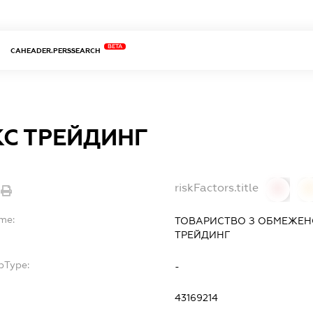
BETA
CAHEADER.PERSSEARCH
КС ТРЕЙДИНГ
riskFactors.title
0
ame:
ТОВАРИСТВО З ОБМЕЖЕН
ТРЕЙДИНГ
bType:
-
43169214