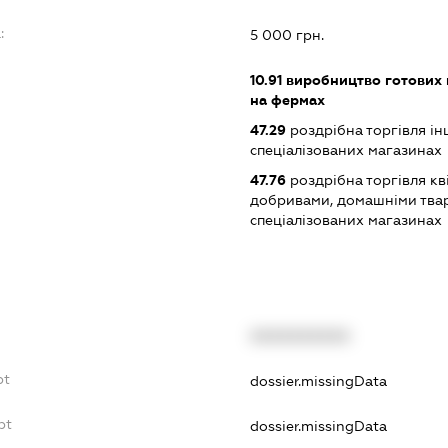
:
5 000 грн.
10.91
виробництво готових 
на фермах
47.29
роздрібна торгівля і
спеціалізованих магазинах
47.76
роздрібна торгівля кв
добривами, домашніми твар
спеціалізованих магазинах
XXXXXXXXXX
bt
dossier.missingData
bt
dossier.missingData