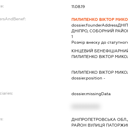
e:
11.08.19
dersAndBenef:
ПИЛИПЕНКО ВІКТОР МИК
dossier.founderAddress
ДНІП
ДНІПРО, СОБОРНИЙ РАЙОН
1
Розмір внеску до статутног
КІНЦЕВИЙ БЕНЕФІЦІАРНИЙ
ПИЛИПЕНКО ВІКТОР МИК
ПИЛИПЕНКО ВІКТОР МИК
dossier.position -
ciaries:
dossier.missingData
XXXXXXXXXX
s:
ДНІПРОПЕТРОВСЬКА ОБЛ.,
РАЙОН ВУЛИЦЯ ПАТОРЖИНС