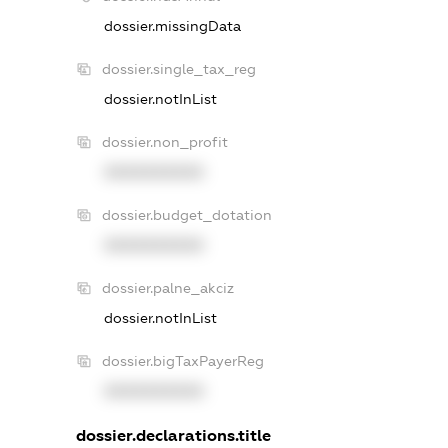
dossier.missingData
dossier.single_tax_reg
dossier.notInList
dossier.non_profit
XXXXXXXXXX
dossier.budget_dotation
XXXXXXXXXX
dossier.palne_akciz
dossier.notInList
dossier.bigTaxPayerReg
XXXXXXXXXX
dossier.declarations.title