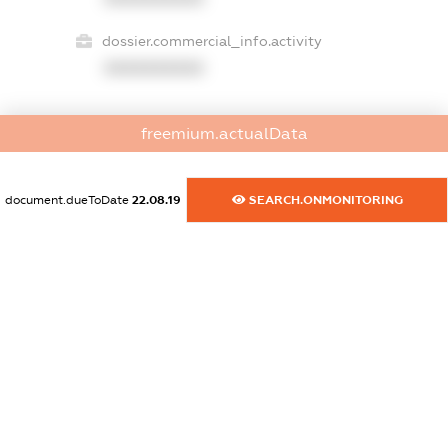
dossier.commercial_info.activity
XXXXXXXXXX
freemium.actualData
freemium.exampleText_1
freemium.exampleText_2
freemium.anonymousPerSearch2
document.dueToDate
22.08.19
SEARCH.ONMONITORING
FREEMIUM.DETAILS
FREEMIUM.REGISTER