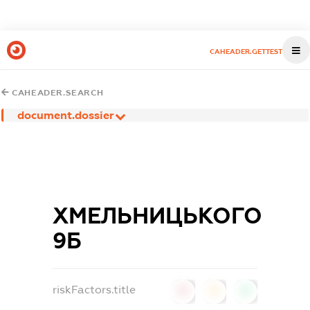
CAHEADER.GETTEST
CAHEADER.SEARCH
document.dossier
ХМЕЛЬНИЦЬКОГО
9Б
riskFactors.title
0
0
0