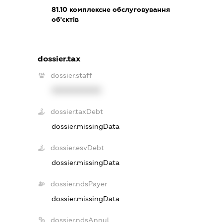
81.10
комплексне обслуговування
об'єктів
dossier.tax
dossier.staff
XXXXXXXXXX
dossier.taxDebt
dossier.missingData
dossier.esvDebt
dossier.missingData
dossier.ndsPayer
dossier.missingData
dossier.ndsAnnul