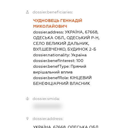
dossier.beneficiaries:
ЧУДНОВЕЦЬ ГЕННАДІЙ
МИКОЛАЙОВИЧ
dossier.address:
УКРАЇНА, 67668,
ОДЕСЬКА ОБЛ., ОДЕСЬКИЙ Р-Н,
СЕЛО ВЕЛИКИЙ ДАЛЬНИК,
ВУЛ.ШЕВЧЕНКО, БУДИНОК 2-Б
dossier.nationality:
Україна
dossier.benefInterest:
100
dossier.benefType:
Прямий
вирішальний вплив
dossier.benefRole:
КІНЦЕВИЙ
БЕНЕФІЦІАРНИЙ ВЛАСНИК
dossier.smida:
XXXXXXXXXX
dossier.address:
УКРАЇНА, 67668, ОДЕСЬКА ОБЛ.,