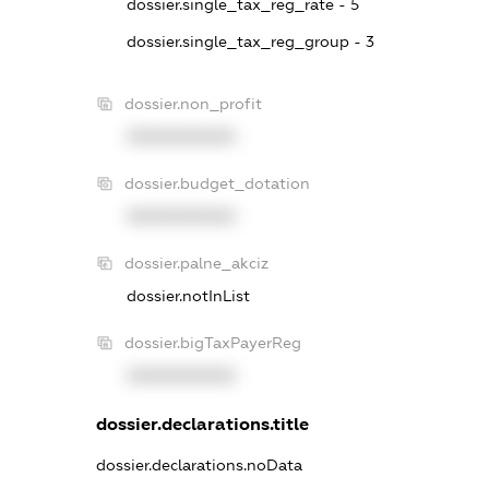
dossier.single_tax_reg_rate - 5
dossier.single_tax_reg_group - 3
dossier.non_profit
XXXXXXXXXX
dossier.budget_dotation
XXXXXXXXXX
dossier.palne_akciz
dossier.notInList
dossier.bigTaxPayerReg
XXXXXXXXXX
dossier.declarations.title
dossier.declarations.noData