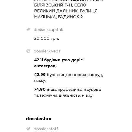
БІЛЯЇВСЬКИЙ Р-Н, СЕЛО
ВЕЛИКИЙ ДАЛЬНИК, ВУЛИЦЯ
МАЯЦЬКА, БУДИНОК 2
dossier.capital:
20 000 грн.
dossier.kveds:
42.11
будівництво доріг і
автострад
42.99
будівництво інших споруд,
н.в.і.у.
74.90
інша професійна, наукова
та технічна діяльність, н.в.і.у.
dossier.tax
dossier.staff