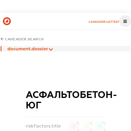
CAHEADER.GETTEST
CAHEADER.SEARCH
document.dossier
АСФАЛЬТОБЕТОН-
ЮГ
riskFactors.title
0
0
0