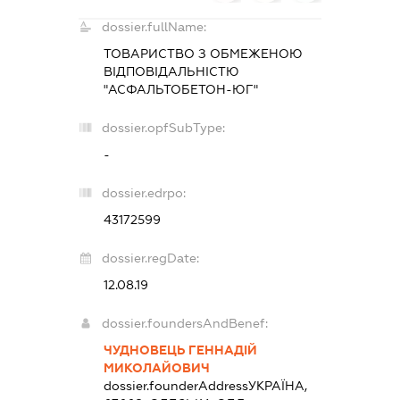
dossier.fullName:
ТОВАРИСТВО З ОБМЕЖЕНОЮ
ВІДПОВІДАЛЬНІСТЮ
"АСФАЛЬТОБЕТОН-ЮГ"
dossier.opfSubType:
-
dossier.edrpo:
43172599
dossier.regDate:
12.08.19
dossier.foundersAndBenef:
ЧУДНОВЕЦЬ ГЕННАДІЙ
МИКОЛАЙОВИЧ
dossier.founderAddress
УКРАЇНА,