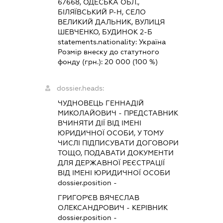
67668, ОДЕСЬКА ОБЛ.,
БІЛЯЇВСЬКИЙ Р-Н, СЕЛО
ВЕЛИКИЙ ДАЛЬНИК, ВУЛИЦЯ
ШЕВЧЕНКО, БУДИНОК 2-Б
statements.nationality:
Україна
Розмір внеску до статутного
фонду (грн.):
20 000
(100 %)
dossier.heads:
ЧУДНОВЕЦЬ ГЕННАДІЙ
МИКОЛАЙОВИЧ
-
ПРЕДСТАВНИК
ВЧИНЯТИ ДІЇ ВІД ІМЕНІ
ЮРИДИЧНОЇ ОСОБИ, У ТОМУ
ЧИСЛІ ПІДПИСУВАТИ ДОГОВОРИ
ТОЩО, ПОДАВАТИ ДОКУМЕНТИ
ДЛЯ ДЕРЖАВНОЇ РЕЄСТРАЦІЇ
ВІД ІМЕНІ ЮРИДИЧНОЇ ОСОБИ
dossier.position -
ГРИГОР'ЄВ ВЯЧЕСЛАВ
ОЛЕКСАНДРОВИЧ
-
КЕРІВНИК
dossier.position -