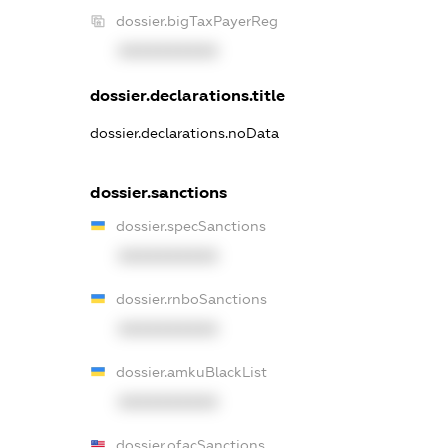
dossier.bigTaxPayerReg
XXXXXXXXXX
dossier.declarations.title
dossier.declarations.noData
dossier.sanctions
dossier.specSanctions
XXXXXXXXXX
dossier.rnboSanctions
XXXXXXXXXX
dossier.amkuBlackList
XXXXXXXXXX
dossier.ofacSanctions