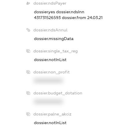
dossier.ndsPayer
dossier.yes
dossier.ndsInn
431731526593
dossier.from 24.03.21
dossier.ndsAnnul
dossier.missingData
dossier.single_tax_reg
dossier.notInList
dossier.non_profit
XXXXXXXXXX
dossier.budget_dotation
XXXXXXXXXX
dossier.palne_akciz
dossier.notInList