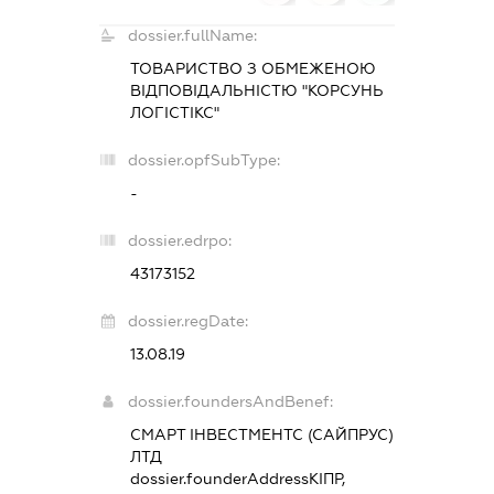
dossier.fullName:
ТОВАРИСТВО З ОБМЕЖЕНОЮ
ВІДПОВІДАЛЬНІСТЮ "КОРСУНЬ
ЛОГІСТІКС"
dossier.opfSubType:
-
dossier.edrpo:
43173152
dossier.regDate:
13.08.19
dossier.foundersAndBenef:
СМАРТ ІНВЕСТМЕНТС (САЙПРУС)
ЛТД
dossier.founderAddress
КІПР,