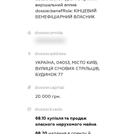
вирішальний вплив
dossier.benefRole:
КІНЦЕВИЙ
БЕНЕФІЦІАРНИЙ ВЛАСНИК
dossier.smida:
XXXXXXXXXX
dossier.address:
УКРАЇНА, 04053, МІСТО КИЇВ,
ВУЛИЦЯ СІЧОВИХ СТРІЛЬЦІВ,
БУДИНОК 77
dossier.capital:
20 000 грн.
dossier.kveds:
68.10
купівля та продаж
власного нерухомого майна
68.20
надання в оренду й