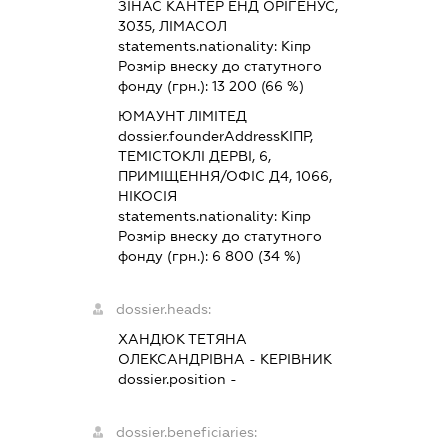
ЗІНАС КАНТЕР ЕНД ОРІГЕНУС,
3035, ЛІМАСОЛ
statements.nationality:
Кіпр
Розмір внеску до статутного
фонду (грн.):
13 200
(66 %)
ЮМАУНТ ЛІМІТЕД
dossier.founderAddress
КІПР,
ТЕМІСТОКЛІ ДЕРВІ, 6,
ПРИМІЩЕННЯ/ОФІС Д4, 1066,
НІКОСІЯ
statements.nationality:
Кіпр
Розмір внеску до статутного
фонду (грн.):
6 800
(34 %)
dossier.heads:
ХАНДЮК ТЕТЯНА
ОЛЕКСАНДРІВНА
-
КЕРІВНИК
dossier.position -
dossier.beneficiaries: