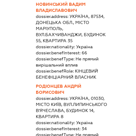
НОВИНСЬКИЙ ВАДИМ
ВЛАДИСЛАВОВИЧ
dossier.address:
УКРАЇНА, 87534,
ДОНЕЦЬКА ОБЛ., МІСТО
МАРІУПОЛЬ,
ВУЛ.БАХЧИВАНДЖИ, БУДИНОК
55, КВАРТИРА 35
dossier.nationality:
Україна
dossier.benefInterest:
66
dossier.benefType:
Не прямий
вирішальний вплив
dossier.benefRole:
КІНЦЕВИЙ
БЕНЕФІЦІАРНИЙ ВЛАСНИК
РОДІОНЦЕВ АНДРІЙ
БОРИСОВИЧ
dossier.address:
УКРАЇНА, 01030,
МІСТО КИЇВ, ВУЛ.ЛИПИНСЬКОГО
В'ЯЧЕСЛАВА, БУДИНОК 14,
КВАРТИРА 8
dossier.nationality:
Україна
dossier.benefInterest:
34
dossier.benefType:
Не прямий