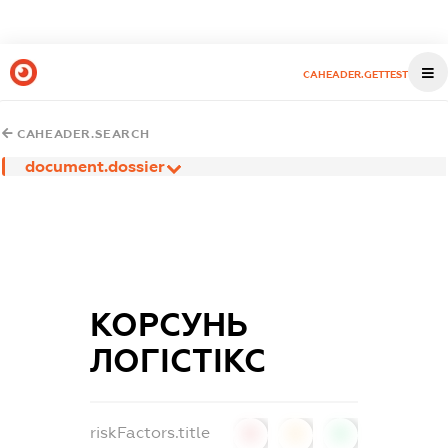
CAHEADER.GETTEST
CAHEADER.SEARCH
document.dossier
КОРСУНЬ
ЛОГІСТІКС
riskFactors.title
0
0
0