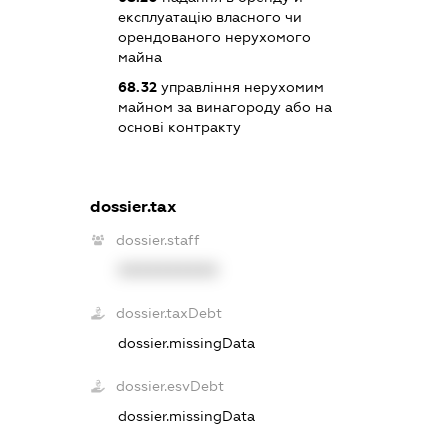
експлуатацію власного чи
орендованого нерухомого
майна
68.32
управління нерухомим
майном за винагороду або на
основі контракту
dossier.tax
dossier.staff
XXXXXXXXXX
dossier.taxDebt
dossier.missingData
dossier.esvDebt
dossier.missingData