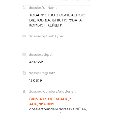
dossier.fullName:
ТОВАРИСТВО З ОБМЕЖЕНОЮ
ВІДПОВІДАЛЬНІСТЮ "УВАГА
КОМЬЮНІКЕЙШН"
dossier.opfSubType:
-
dossier.edrpo:
43173519
dossier.regDate:
13.08.19
dossier.foundersAndBenef:
ВІЛЬГАУК ОЛЕКСАНДР
АНДРІЙОВИЧ
dossier.founderAddress
УКРАЇНА,