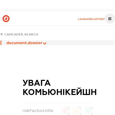
CAHEADER.GETTEST
CAHEADER.SEARCH
document.dossier
УВАГА
КОМЬЮНІКЕЙШН
riskFactors.title
0
0
0