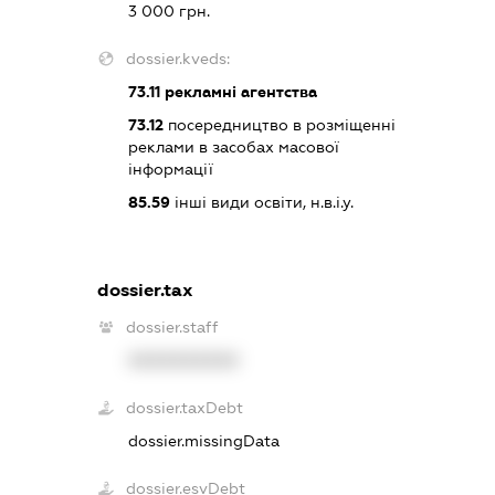
3 000 грн.
dossier.kveds:
73.11
рекламні агентства
73.12
посередництво в розміщенні
реклами в засобах масової
інформації
85.59
інші види освіти, н.в.і.у.
dossier.tax
dossier.staff
XXXXXXXXXX
dossier.taxDebt
dossier.missingData
dossier.esvDebt