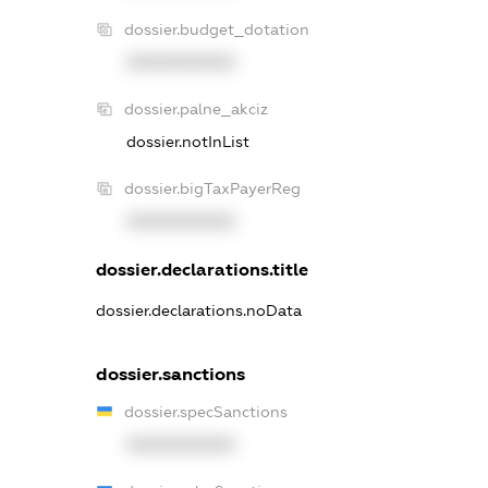
dossier.budget_dotation
XXXXXXXXXX
dossier.palne_akciz
dossier.notInList
dossier.bigTaxPayerReg
XXXXXXXXXX
dossier.declarations.title
dossier.declarations.noData
dossier.sanctions
dossier.specSanctions
XXXXXXXXXX