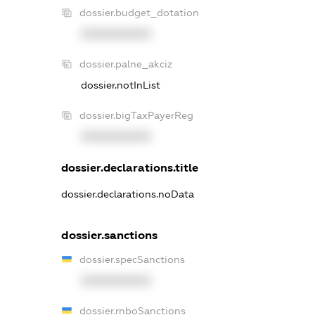
dossier.budget_dotation
XXXXXXXXXX
dossier.palne_akciz
dossier.notInList
dossier.bigTaxPayerReg
XXXXXXXXXX
dossier.declarations.title
dossier.declarations.noData
dossier.sanctions
dossier.specSanctions
XXXXXXXXXX
dossier.rnboSanctions