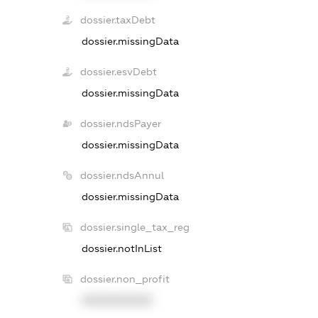
dossier.taxDebt
dossier.missingData
dossier.esvDebt
dossier.missingData
dossier.ndsPayer
dossier.missingData
dossier.ndsAnnul
dossier.missingData
dossier.single_tax_reg
dossier.notInList
dossier.non_profit
XXXXXXXXXX