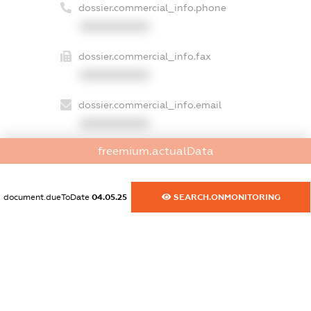
dossier.commercial_info.phone
XXXXXXXXXX
dossier.commercial_info.fax
XXXXXXXXXX
dossier.commercial_info.email
XXXXXXXXXX
freemium.actualData
dossier.commercial_info.website
XXXXXXXXXX
document.dueToDate
04.05.25
SEARCH.ONMONITORING
dossier.commercial_info.activity
XXXXXXXXXX
freemium.exampleText_1
freemium.exampleText_2
freemium.anonymousPerSearch2