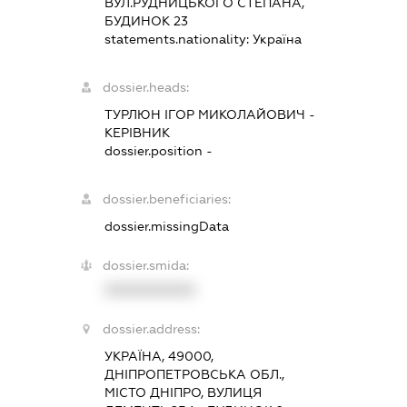
ВУЛ.РУДНИЦЬКОГО СТЕПАНА,
БУДИНОК 23
statements.nationality:
Україна
dossier.heads:
ТУРЛЮН ІГОР МИКОЛАЙОВИЧ
-
КЕРІВНИК
dossier.position -
dossier.beneficiaries:
dossier.missingData
dossier.smida:
XXXXXXXXXX
dossier.address:
УКРАЇНА, 49000,
ДНІПРОПЕТРОВСЬКА ОБЛ.,
МІСТО ДНІПРО, ВУЛИЦЯ