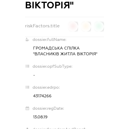
ВІКТОРІЯ"
riskFactors.title
0
0
0
dossier.fullName:
ГРОМАДСЬКА СПІЛКА
"ВЛАСНИКІВ ЖИТЛА ВІКТОРІЯ"
dossier.opfSubType:
-
dossier.edrpo:
43174266
dossier.regDate:
13.08.19