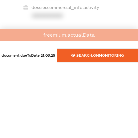
dossier.commercial_info.activity
XXXXXXXXXX
freemium.actualData
freemium.exampleText_1
freemium.exampleText_2
freemium.anonymousPerSearch2
document.dueToDate
21.03.25
SEARCH.ONMONITORING
FREEMIUM.DETAILS
FREEMIUM.REGISTER