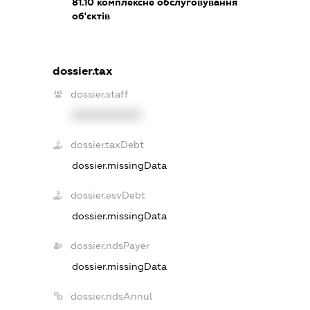
81.10
комплексне обслуговування
об'єктів
dossier.tax
dossier.staff
XXXXXXXXXX
dossier.taxDebt
dossier.missingData
dossier.esvDebt
dossier.missingData
dossier.ndsPayer
dossier.missingData
dossier.ndsAnnul