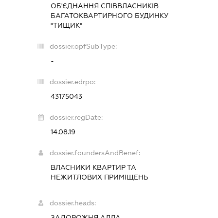
ОБ'ЄДНАННЯ СПІВВЛАСНИКІВ
БАГАТОКВАРТИРНОГО БУДИНКУ
"ТИЩИК"
dossier.opfSubType:
-
dossier.edrpo:
43175043
dossier.regDate:
14.08.19
dossier.foundersAndBenef:
ВЛАСНИКИ КВАРТИР ТА
НЕЖИТЛОВИХ ПРИМІЩЕНЬ
dossier.heads:
ЗАДОРОЖНЯ АЛЛА