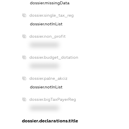
dossier.missingData
dossier.single_tax_reg
dossier.notInList
dossier.non_profit
XXXXXXXXXX
dossier.budget_dotation
XXXXXXXXXX
dossier.palne_akciz
dossier.notInList
dossier.bigTaxPayerReg
XXXXXXXXXX
dossier.declarations.title