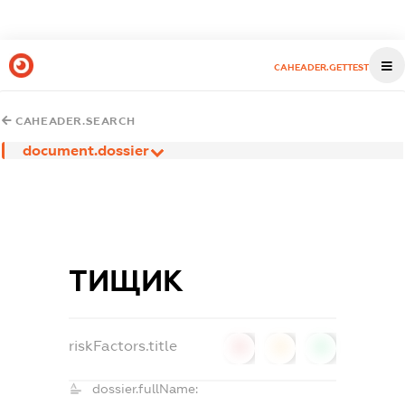
CAHEADER.GETTEST
CAHEADER.SEARCH
document.dossier
ТИЩИК
riskFactors.title
0
0
0
dossier.fullName: