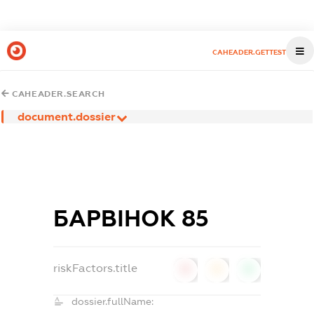
CAHEADER.GETTEST
CAHEADER.SEARCH
document.dossier
БАРВІНОК 85
riskFactors.title
0
0
0
dossier.fullName: