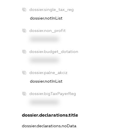
dossier.single_tax_reg
dossier.notInList
dossier.non_profit
XXXXXXXXXX
dossier.budget_dotation
XXXXXXXXXX
dossier.palne_akciz
dossier.notInList
dossier.bigTaxPayerReg
XXXXXXXXXX
dossier.declarations.title
dossier.declarations.noData