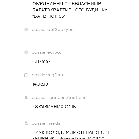
ОБ'ЄДНАННЯ СПІВВЛАСНИКІВ
БАГАТОКВАРТИРНОГО БУДИНКУ
"БАРВІНОК 85"
dossier.opfSubType:
-
dossier.edrpo:
43175157
dossier.regDate:
14.08.19
dossier.foundersAndBenef:
48 ФІЗИЧНИХ ОСІБ
dossier.heads:
ПАУК ВОЛОДИМИР СТЕПАНОВИЧ
-
КЕРІВНИК
- dossier.from 24.09.20