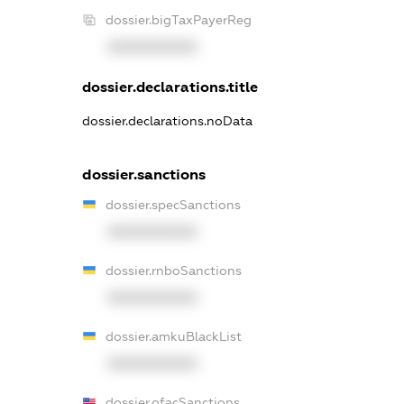
dossier.bigTaxPayerReg
XXXXXXXXXX
dossier.declarations.title
dossier.declarations.noData
dossier.sanctions
dossier.specSanctions
XXXXXXXXXX
dossier.rnboSanctions
XXXXXXXXXX
dossier.amkuBlackList
XXXXXXXXXX
dossier.ofacSanctions