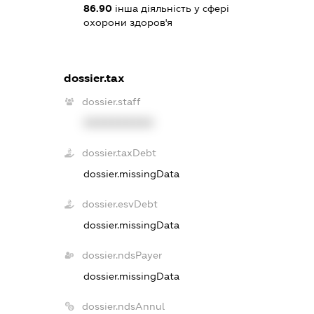
86.90
інша діяльність у сфері
охорони здоров'я
dossier.tax
dossier.staff
XXXXXXXXXX
dossier.taxDebt
dossier.missingData
dossier.esvDebt
dossier.missingData
dossier.ndsPayer
dossier.missingData
dossier.ndsAnnul