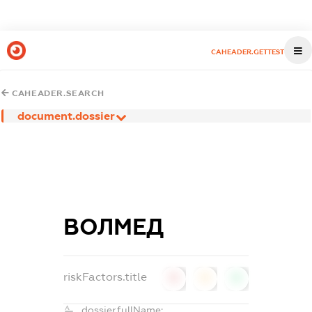
CAHEADER.GETTEST
CAHEADER.SEARCH
document.dossier
ВОЛМЕД
riskFactors.title
0
0
0
dossier.fullName: