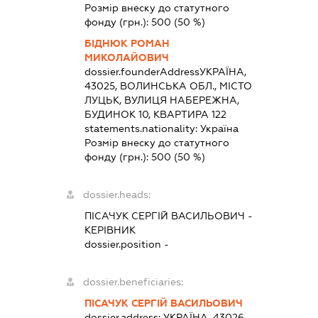
Розмір внеску до статутного
фонду (грн.):
500
(50 %)
БІДНЮК РОМАН
МИКОЛАЙОВИЧ
dossier.founderAddress
УКРАЇНА,
43025, ВОЛИНСЬКА ОБЛ., МІСТО
ЛУЦЬК, ВУЛИЦЯ НАБЕРЕЖНА,
БУДИНОК 10, КВАРТИРА 122
statements.nationality:
Україна
Розмір внеску до статутного
фонду (грн.):
500
(50 %)
dossier.heads:
ПІСАЧУК СЕРГІЙ ВАСИЛЬОВИЧ
-
КЕРІВНИК
dossier.position -
dossier.beneficiaries:
ПІСАЧУК СЕРГІЙ ВАСИЛЬОВИЧ
dossier.address:
УКРАЇНА, 43026,