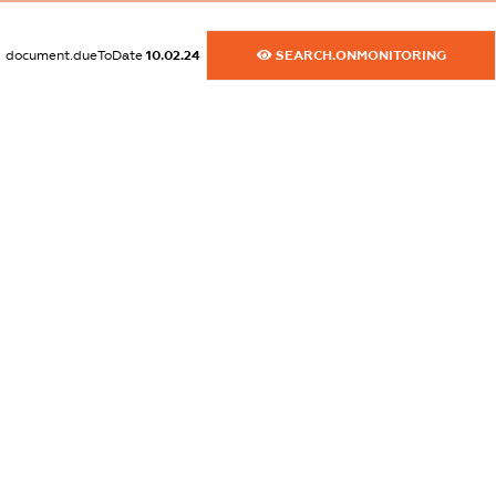
dossier.commercial_info.email
XXXXXXXXXX
document.dueToDate
10.02.24
SEARCH.ONMONITORING
dossier.commercial_info.website
XXXXXXXXXX
dossier.commercial_info.activity
XXXXXXXXXX
freemium.exampleText_1
freemium.exampleText_2
freemium.anonymousPerSearch2
FREEMIUM.DETAILS
FREEMIUM.REGISTER