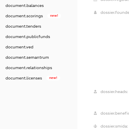
document.balances
dossier.found
document.scorings
new!
document.tenders
document.publicfunds
document.ved
document.semantrum
document.relationships
document.licenses
new!
dossier.heads:
dossier.benefic
dossier.smida: