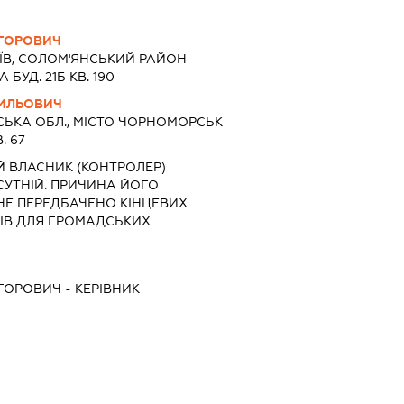
ИГОРОВИЧ
ЇВ, СОЛОМ'ЯНСЬКИЙ РАЙОН
БУД. 21Б КВ. 190
СИЛЬОВИЧ
СЬКА ОБЛ., МІСТО ЧОРНОМОРСЬК
. 67
Й ВЛАСНИК (КОНТРОЛЕР)
СУТНІЙ. ПРИЧИНА ЙОГО
 НЕ ПЕРЕДБАЧЕНО КІНЦЕВИХ
ІВ ДЛЯ ГРОМАДСЬКИХ
ИГОРОВИЧ
-
КЕРІВНИК