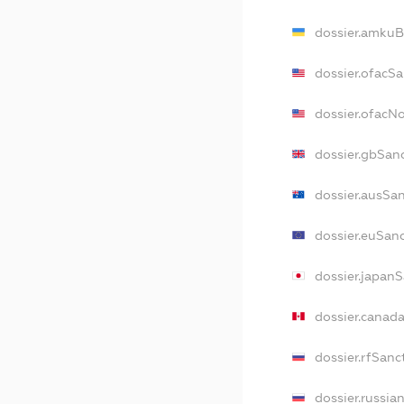
dossier.amkuB
dossier.ofacS
dossier.ofacN
dossier.gbSan
dossier.ausSa
dossier.euSan
dossier.japan
dossier.canad
dossier.rfSanc
dossier.russia