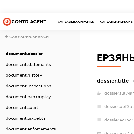
CONTR AGENT
CAHEADER.COMPANIES
CAHEADER.PERSONS
CAHEADER.SEARCH
document.dossier
ЕРЗЯН
document.statements
document.history
dossier.title
document.inspections
dossier.fullNa
document.bankruptcy
dossier.opfSu
document.court
document.taxdebts
dossier.edrpo:
document.enforcements
dossier.regDat