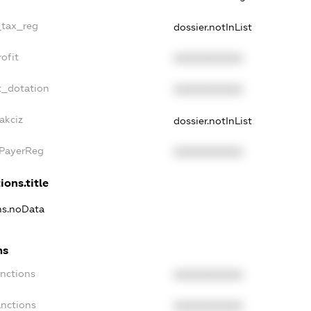
_tax_reg
dossier.notInList
ofit
XXXXXXXXXX
t_dotation
XXXXXXXXXX
akciz
dossier.notInList
xPayerReg
XXXXXXXXXX
ions.title
ons.noData
ns
anctions
XXXXXXXXXX
anctions
XXXXXXXXXX