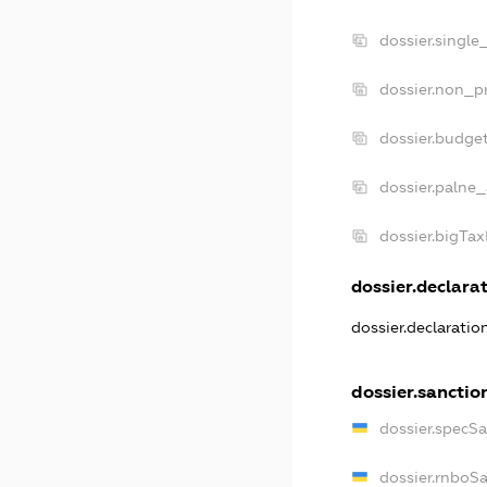
dossier.single
dossier.non_pr
dossier.budge
dossier.palne_
dossier.bigTa
dossier.declarat
dossier.declarati
dossier.sanctio
dossier.specS
dossier.rnboS