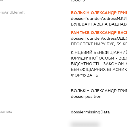
ersAndBenef:
БОЛЬКІН ОЛЕКСАНДР ГР
dossier.founderAddress
М.КИ
БУЛЬВАР ГАВЕЛА ВАЦЛАВА 
РАНГАЄВ ОЛЕКСАНДР ВА
dossier.founderAddress
ОДЕ
ПРОСПЕКТ МИРУ БУД. 39 КВ
КІНЦЕВИЙ БЕНЕФІЦІАРНИ
ЮРИДИЧНОЇ ОСОБИ - ВІД
ВІДСУТНОСТІ - ЗАКОНОМ
БЕНЕФІЦІАРНИХ ВЛАСНИК
ФОРМУВАНЬ
БОЛЬКІН ОЛЕКСАНДР ГР
dossier.position -
iaries:
dossier.missingData
XXXXXXXXXX