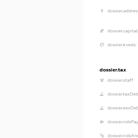
dossier.addres
dossier.capital
dossier.kveds:
dossier.tax
dossier.staff
dossier.taxDeb
dossier.esvDe
dossier.ndsPa
dossier.ndsAn