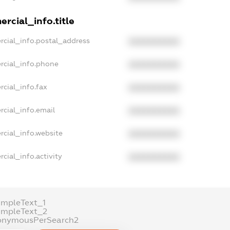
rcial_info.title
rcial_info.postal_address
XXXXXXXXXX
rcial_info.phone
XXXXXXXXXX
cial_info.fax
XXXXXXXXXX
rcial_info.email
XXXXXXXXXX
rcial_info.website
XXXXXXXXXX
cial_info.activity
XXXXXXXXXX
ampleText_1
ampleText_2
onymousPerSearch2