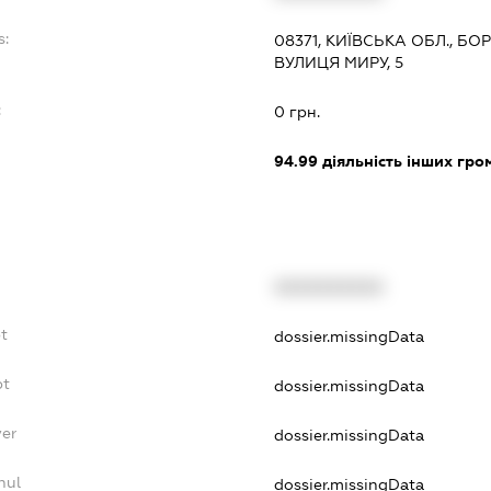
s:
08371, КИЇВСЬКА ОБЛ., БО
ВУЛИЦЯ МИРУ, 5
:
0 грн.
94.99
діяльність інших грома
XXXXXXXXXX
t
dossier.missingData
bt
dossier.missingData
yer
dossier.missingData
nul
dossier.missingData