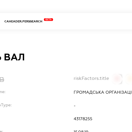
BETA
CAHEADER.PERSSEARCH
Ь ВАЛ
riskFactors.title
0
0
me:
ГРОМАДСЬКА ОРГАНІЗАЦ
bType:
-
43178255
e:
15.08.19