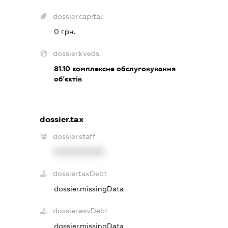
dossier.capital:
0 грн.
dossier.kveds:
81.10
комплексне обслуговування
об'єктів
dossier.tax
dossier.staff
XXXXXXXXXX
dossier.taxDebt
dossier.missingData
dossier.esvDebt
dossier.missingData