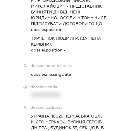
МИРГОРОДСЬКИЙ МИКОЛА
МИКОЛАЙОВИЧ
-
ПРЕДСТАВНИК
ВЧИНЯТИ ДІЇ ВІД ІМЕНІ
ЮРИДИЧНОЇ ОСОБИ, У ТОМУ ЧИСЛІ
ПІДПИСУВАТИ ДОГОВОРИ ТОЩО
dossier.position -
ТУРЧЕНЮК ЛЮДМИЛА ІВАНІВНА
-
КЕРІВНИК
dossier.position -
dossier.beneficiaries:
dossier.missingData
dossier.smida:
XXXXXXXXXX
dossier.address:
УКРАЇНА, 18021, ЧЕРКАСЬКА ОБЛ.,
МІСТО ЧЕРКАСИ, ВУЛИЦЯ ГЕРОЇВ
ДНІПРА , БУДИНОК 53, СЕКЦІЯ Б, В