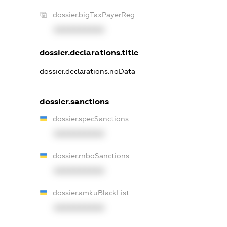
dossier.bigTaxPayerReg
XXXXXXXXXX
dossier.declarations.title
dossier.declarations.noData
dossier.sanctions
dossier.specSanctions
XXXXXXXXXX
dossier.rnboSanctions
XXXXXXXXXX
dossier.amkuBlackList
XXXXXXXXXX