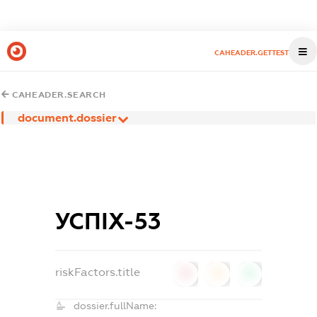
CAHEADER.GETTEST
CAHEADER.SEARCH
document.dossier
УСПІХ-53
riskFactors.title
0
0
0
dossier.fullName: