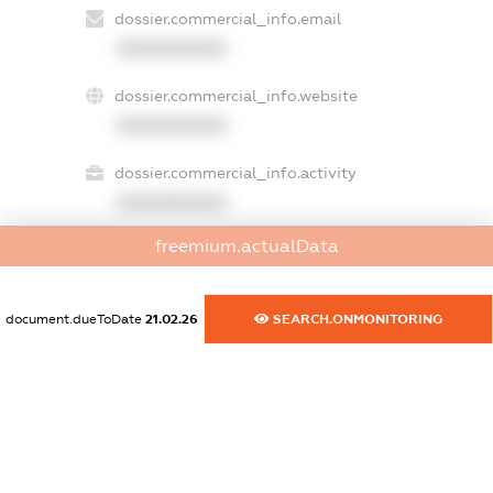
dossier.commercial_info.email
XXXXXXXXXX
dossier.commercial_info.website
XXXXXXXXXX
dossier.commercial_info.activity
XXXXXXXXXX
freemium.actualData
freemium.exampleText_1
freemium.exampleText_2
document.dueToDate
21.02.26
SEARCH.ONMONITORING
freemium.anonymousPerSearch2
FREEMIUM.DETAILS
FREEMIUM.REGISTER