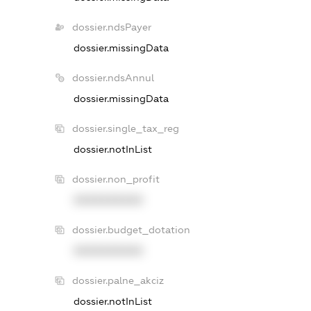
dossier.ndsPayer
dossier.missingData
dossier.ndsAnnul
dossier.missingData
dossier.single_tax_reg
dossier.notInList
dossier.non_profit
XXXXXXXXXX
dossier.budget_dotation
XXXXXXXXXX
dossier.palne_akciz
dossier.notInList