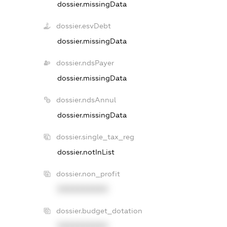
dossier.missingData
dossier.esvDebt
dossier.missingData
dossier.ndsPayer
dossier.missingData
dossier.ndsAnnul
dossier.missingData
dossier.single_tax_reg
dossier.notInList
dossier.non_profit
XXXXXXXXXX
dossier.budget_dotation
XXXXXXXXXX