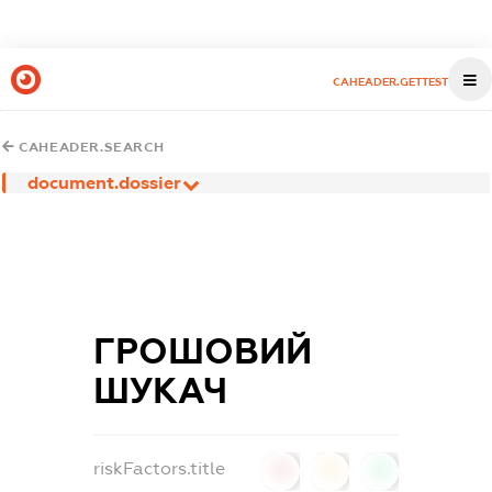
CAHEADER.GETTEST
CAHEADER.SEARCH
document.dossier
ГРОШОВИЙ
ШУКАЧ
riskFactors.title
0
0
0