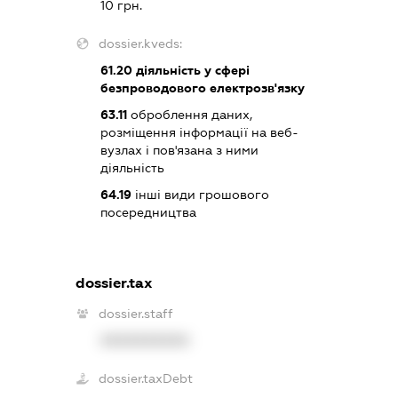
10 грн.
dossier.kveds:
61.20
діяльність у сфері
безпроводового електрозв'язку
63.11
оброблення даних,
розміщення інформації на веб-
вузлах і пов'язана з ними
діяльність
64.19
інші види грошового
посередництва
dossier.tax
dossier.staff
XXXXXXXXXX
dossier.taxDebt