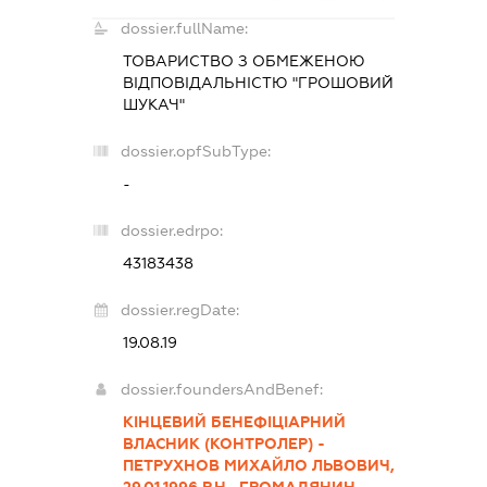
dossier.fullName:
ТОВАРИСТВО З ОБМЕЖЕНОЮ
ВІДПОВІДАЛЬНІСТЮ "ГРОШОВИЙ
ШУКАЧ"
dossier.opfSubType:
-
dossier.edrpo:
43183438
dossier.regDate:
19.08.19
dossier.foundersAndBenef:
КІНЦЕВИЙ БЕНЕФІЦІАРНИЙ
ВЛАСНИК (КОНТРОЛЕР) -
ПЕТРУХНОВ МИХАЙЛО ЛЬВОВИЧ,