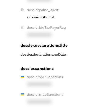
dossier.palne_akciz
dossier.notInList
dossier.bigTaxPayerReg
XXXXXXXXXX
dossier.declarations.title
dossier.declarations.noData
dossier.sanctions
dossier.specSanctions
XXXXXXXXXX
dossier.rnboSanctions
XXXXXXXXXX