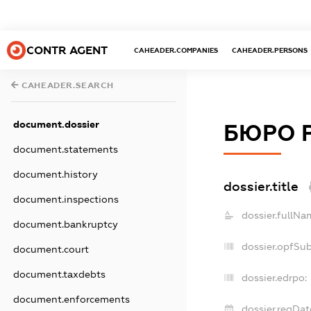
CONTR AGENT
CAHEADER.COMPANIES
CAHEADER.PERSONS
CAHEADER.SEARCH
document.dossier
БЮРО 
document.statements
document.history
dossier.title
document.inspections
dossier.fullNa
document.bankruptcy
dossier.opfSu
document.court
document.taxdebts
dossier.edrpo:
document.enforcements
dossier.regDat