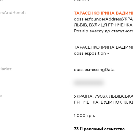
ersAndBenef:
ТАРАСЕНКО ІРИНА ВАДИМ
dossier.founderAddress
УКРА
ЛЬВІВ, ВУЛИЦЯ ГРІНЧЕНКА
Розмір внеску до статутног
ТАРАСЕНКО ІРИНА ВАДИМ
dossier.position -
iaries:
dossier.missingData
XXXXXXXXXX
:
УКРАЇНА, 79037, ЛЬВІВСЬК
ГРІНЧЕНКА, БУДИНОК 19, 
1 000 грн.
73.11
рекламні агентства