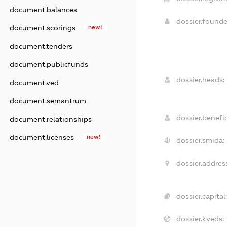
document.balances
dossier.found
document.scorings
new!
document.tenders
document.publicfunds
dossier.heads:
document.ved
document.semantrum
dossier.benefic
document.relationships
document.licenses
new!
dossier.smida:
dossier.address
dossier.capital:
dossier.kveds: