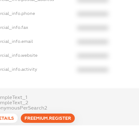
rcial_info.phone
XXXXXXXXXX
cial_info.fax
XXXXXXXXXX
cial_info.email
XXXXXXXXXX
cial_info.website
XXXXXXXXXX
cial_info.activity
XXXXXXXXXX
mpleText_1
ampleText_2
onymousPerSearch2
ETAILS
FREEMIUM.REGISTER