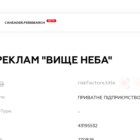
BETA
CAHEADER.PERSSEARCH
РЕКЛАМ "ВИЩЕ НЕБА"
riskFactors.title
0
0
me:
ПРИВАТНЕ ПІДПРИЄМСТВО
bType:
-
43195532
e:
27.08.19