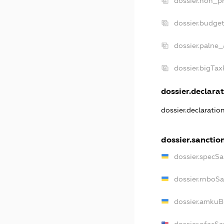
dossier.non_pr
dossier.budge
dossier.palne_
dossier.bigTa
dossier.declarat
dossier.declaratio
dossier.sanctio
dossier.specSa
dossier.rnboS
dossier.amkuB
dossier.ofacSa