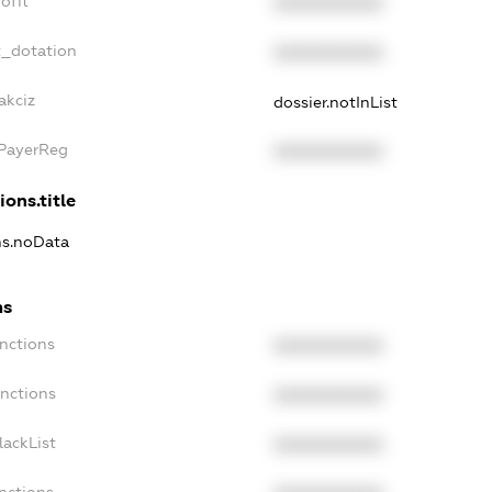
ofit
XXXXXXXXXX
t_dotation
XXXXXXXXXX
akciz
dossier.notInList
xPayerReg
XXXXXXXXXX
ions.title
ns.noData
ns
nctions
XXXXXXXXXX
anctions
XXXXXXXXXX
lackList
XXXXXXXXXX
nctions