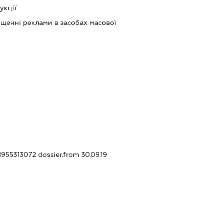
укції
щенні реклами в засобах масової
31955313072
dossier.from 30.09.19