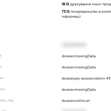
18.12
друкування іншої прод
73.12
посередництво в розмі
інформації
XXXXXXXXXX
t
dossier.missingData
bt
dossier.missingData
er
dossier.yes
dossier.ndsInn 4
nul
dossier.missingData
_tax_reg
dossier.notInList