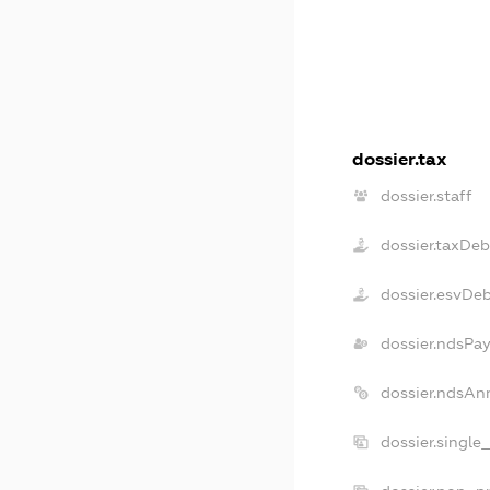
dossier.tax
dossier.staff
dossier.taxDeb
dossier.esvDe
dossier.ndsPay
dossier.ndsAn
dossier.single