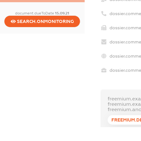
dossier.comme
document.dueToDate
15.09.21
SEARCH.ONMONITORING
dossier.commer
dossier.commer
dossier.commer
dossier.commer
freemium.exa
freemium.ex
freemium.an
FREEMIUM.D