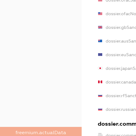
dossier.ofacN
dossier.gbSan
dossier.ausSan
dossier.euSanc
dossier.japanS
dossier.canad
dossier.rfSanc
dossier.russia
dossier.comme
freemium.actualData
dossier.comme