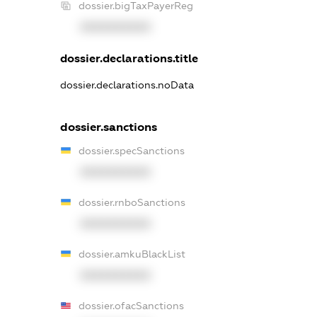
dossier.bigTaxPayerReg
XXXXXXXXXX
dossier.declarations.title
dossier.declarations.noData
dossier.sanctions
dossier.specSanctions
XXXXXXXXXX
dossier.rnboSanctions
XXXXXXXXXX
dossier.amkuBlackList
XXXXXXXXXX
dossier.ofacSanctions