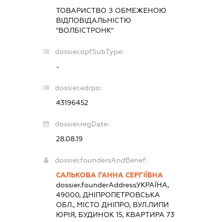
ТОВАРИСТВО З ОБМЕЖЕНОЮ
ВІДПОВІДАЛЬНІСТЮ
"ВОЛБІСТРОНК"
dossier.opfSubType:
-
dossier.edrpo:
43196452
dossier.regDate:
28.08.19
dossier.foundersAndBenef:
САЛЬКОВА ГАННА СЕРГІЇВНА
dossier.founderAddress
УКРАЇНА,
49000, ДНІПРОПЕТРОВСЬКА
ОБЛ., МІСТО ДНІПРО, ВУЛ.ЛИПИ
ЮРІЯ, БУДИНОК 15, КВАРТИРА 73