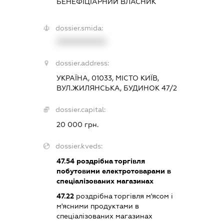
БЕНЕФІЦІАРНИЙ ВЛАСНИК
dossier.smida:
XXXXXXXXXX
dossier.address:
УКРАЇНА, 01033, МІСТО КИЇВ,
ВУЛ.ЖИЛЯНСЬКА, БУДИНОК 47/2
dossier.capital:
20 000 грн.
dossier.kveds:
47.54
роздрібна торгівля
побутовими електротоварами в
спеціалізованих магазинах
47.22
роздрібна торгівля м'ясом і
м'ясними продуктами в
спеціалізованих магазинах