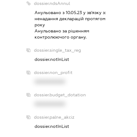
dossier.ndsAnnul
Анульовано з 10.05.23 у зв'язку з:
ненадання декларацiй протягом
року
Анульовано за рiшенням
контролюючого органу.
dossier.single_tax_reg
dossier.notInList
dossier.non_profit
XXXXXXXXXX
dossier.budget_dotation
XXXXXXXXXX
dossier.palne_akciz
dossier.notInList