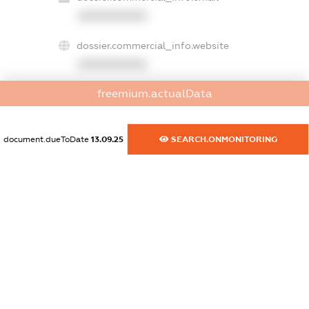
XXXXXXXXXX
dossier.commercial_info.website
XXXXXXXXXX
freemium.actualData
dossier.commercial_info.activity
XXXXXXXXXX
document.dueToDate
13.09.25
SEARCH.ONMONITORING
freemium.exampleText_1
freemium.exampleText_2
freemium.anonymousPerSearch2
FREEMIUM.DETAILS
FREEMIUM.REGISTER