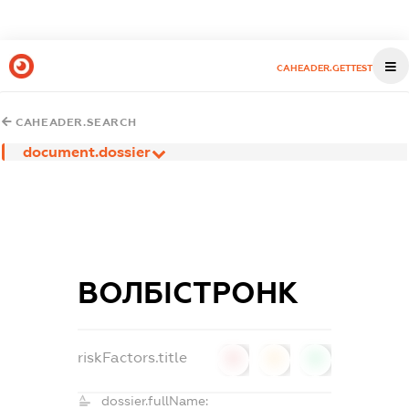
CAHEADER.GETTEST
CAHEADER.SEARCH
document.dossier
ВОЛБІСТРОНК
riskFactors.title
0
0
0
dossier.fullName: