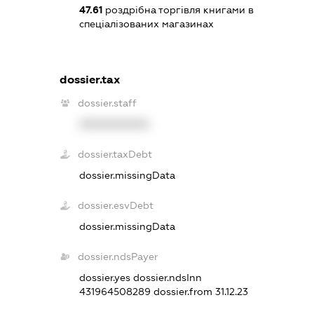
47.61
роздрібна торгівля книгами в
спеціалізованих магазинах
dossier.tax
dossier.staff
XXXXXXXXXX
dossier.taxDebt
dossier.missingData
dossier.esvDebt
dossier.missingData
dossier.ndsPayer
dossier.yes
dossier.ndsInn
431964508289
dossier.from 31.12.23