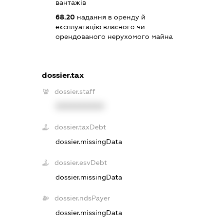
вантажів
68.20
надання в оренду й
експлуатацію власного чи
орендованого нерухомого майна
dossier.tax
dossier.staff
XXXXXXXXXX
dossier.taxDebt
dossier.missingData
dossier.esvDebt
dossier.missingData
dossier.ndsPayer
dossier.missingData