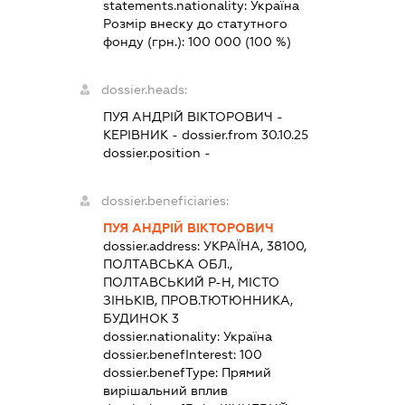
statements.nationality:
Україна
Розмір внеску до статутного
фонду (грн.):
100 000
(100 %)
dossier.heads:
ПУЯ АНДРІЙ ВІКТОРОВИЧ
-
КЕРІВНИК
- dossier.from 30.10.25
dossier.position -
dossier.beneficiaries:
ПУЯ АНДРІЙ ВІКТОРОВИЧ
dossier.address:
УКРАЇНА, 38100,
ПОЛТАВСЬКА ОБЛ.,
ПОЛТАВСЬКИЙ Р-Н, МІСТО
ЗІНЬКІВ, ПРОВ.ТЮТЮННИКА,
БУДИНОК 3
dossier.nationality:
Україна
dossier.benefInterest:
100
dossier.benefType:
Прямий
вирішальний вплив