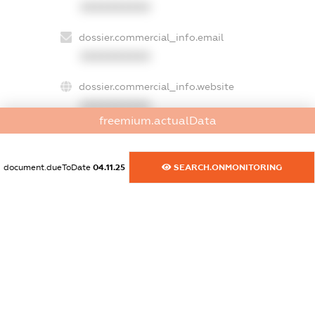
XXXXXXXXXX
dossier.commercial_info.email
XXXXXXXXXX
dossier.commercial_info.website
XXXXXXXXXX
freemium.actualData
dossier.commercial_info.activity
XXXXXXXXXX
document.dueToDate
04.11.25
SEARCH.ONMONITORING
freemium.exampleText_1
freemium.exampleText_2
freemium.anonymousPerSearch2
FREEMIUM.DETAILS
FREEMIUM.REGISTER