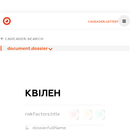
CAHEADER.GETTEST
CAHEADER.SEARCH
document.dossier
КВІЛЕН
riskFactors.title
0
0
0
dossier.fullName: