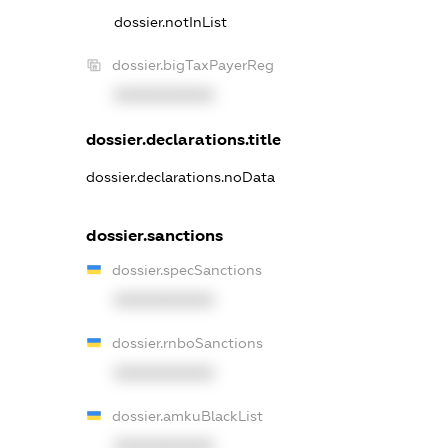
dossier.notInList
dossier.bigTaxPayerReg
XXXXXXXXXX
dossier.declarations.title
dossier.declarations.noData
dossier.sanctions
dossier.specSanctions
XXXXXXXXXX
dossier.rnboSanctions
XXXXXXXXXX
dossier.amkuBlackList
XXXXXXXXXX