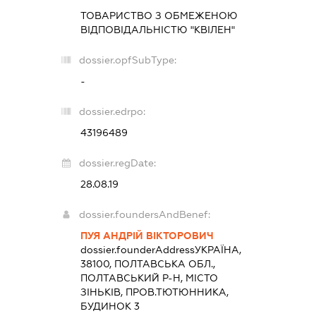
ТОВАРИСТВО З ОБМЕЖЕНОЮ
ВІДПОВІДАЛЬНІСТЮ "КВІЛЕН"
dossier.opfSubType:
-
dossier.edrpo:
43196489
dossier.regDate:
28.08.19
dossier.foundersAndBenef:
ПУЯ АНДРІЙ ВІКТОРОВИЧ
dossier.founderAddress
УКРАЇНА,
38100, ПОЛТАВСЬКА ОБЛ.,
ПОЛТАВСЬКИЙ Р-Н, МІСТО
ЗІНЬКІВ, ПРОВ.ТЮТЮННИКА,
БУДИНОК 3