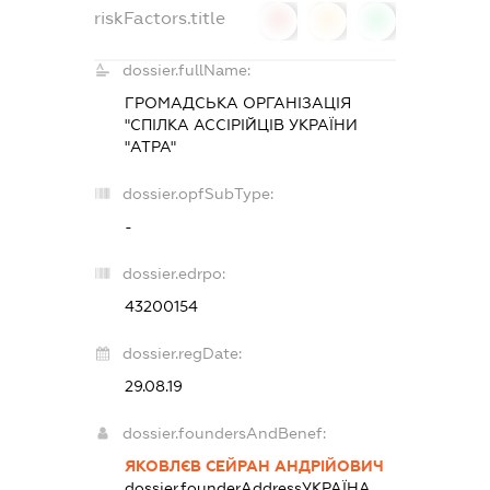
riskFactors.title
0
0
0
dossier.fullName:
ГРОМАДСЬКА ОРГАНІЗАЦІЯ
"СПІЛКА АССІРІЙЦІВ УКРАЇНИ
"АТРА"
dossier.opfSubType:
-
dossier.edrpo:
43200154
dossier.regDate:
29.08.19
dossier.foundersAndBenef:
ЯКОВЛЄВ СЕЙРАН АНДРІЙОВИЧ
dossier.founderAddress
УКРАЇНА,