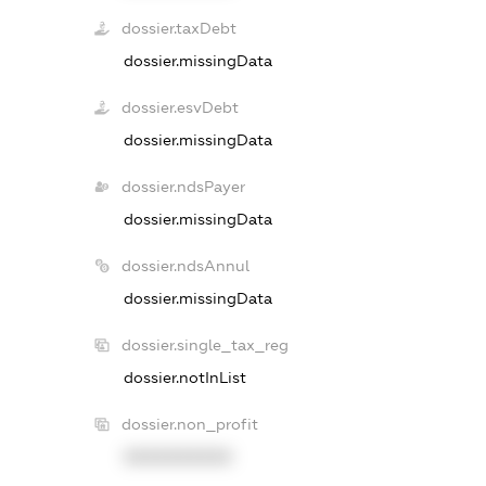
dossier.taxDebt
dossier.missingData
dossier.esvDebt
dossier.missingData
dossier.ndsPayer
dossier.missingData
dossier.ndsAnnul
dossier.missingData
dossier.single_tax_reg
dossier.notInList
dossier.non_profit
XXXXXXXXXX