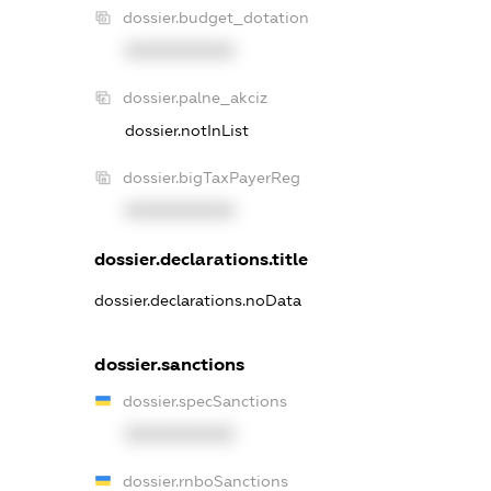
dossier.budget_dotation
XXXXXXXXXX
dossier.palne_akciz
dossier.notInList
dossier.bigTaxPayerReg
XXXXXXXXXX
dossier.declarations.title
dossier.declarations.noData
dossier.sanctions
dossier.specSanctions
XXXXXXXXXX
dossier.rnboSanctions