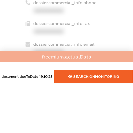
dossier.commercial_info.phone
XXXXXXXXXX
dossier.commercial_info.fax
XXXXXXXXXX
dossier.commercial_info.email
XXXXXXXXXX
freemium.actualData
dossier.commercial_info.website
XXXXXXXXXX
document.dueToDate
19.10.25
SEARCH.ONMONITORING
dossier.commercial_info.activity
XXXXXXXXXX
freemium.exampleText_1
freemium.exampleText_2
freemium.anonymousPerSearch2