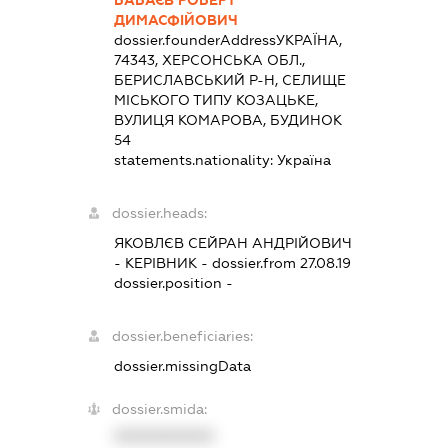
БАБАЄВ РОБЕРТ
ДИМАСФІЙОВИЧ
dossier.founderAddress
УКРАЇНА,
74343, ХЕРСОНСЬКА ОБЛ.,
БЕРИСЛАВСЬКИЙ Р-Н, СЕЛИЩЕ
МІСЬКОГО ТИПУ КОЗАЦЬКЕ,
ВУЛИЦЯ КОМАРОВА, БУДИНОК
54
statements.nationality:
Україна
dossier.heads:
ЯКОВЛЄВ СЕЙРАН АНДРІЙОВИЧ
-
КЕРІВНИК
- dossier.from 27.08.19
dossier.position -
dossier.beneficiaries:
dossier.missingData
dossier.smida:
XXXXXXXXXX