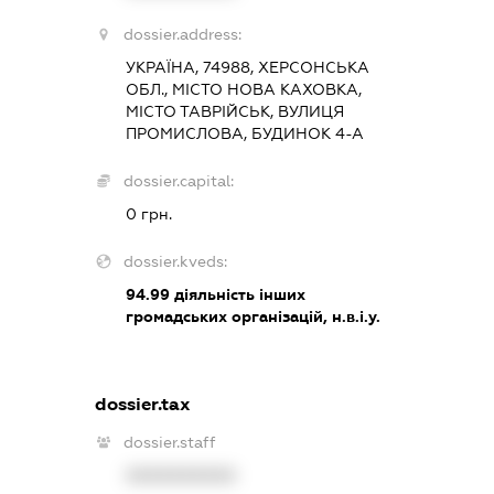
dossier.address:
УКРАЇНА, 74988, ХЕРСОНСЬКА
ОБЛ., МІСТО НОВА КАХОВКА,
МІСТО ТАВРІЙСЬК, ВУЛИЦЯ
ПРОМИСЛОВА, БУДИНОК 4-А
dossier.capital:
0 грн.
dossier.kveds:
94.99
діяльність інших
громадських організацій, н.в.і.у.
dossier.tax
dossier.staff
XXXXXXXXXX