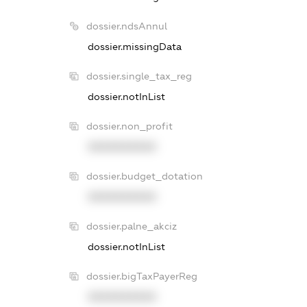
dossier.ndsAnnul
dossier.missingData
dossier.single_tax_reg
dossier.notInList
dossier.non_profit
XXXXXXXXXX
dossier.budget_dotation
XXXXXXXXXX
dossier.palne_akciz
dossier.notInList
dossier.bigTaxPayerReg
XXXXXXXXXX