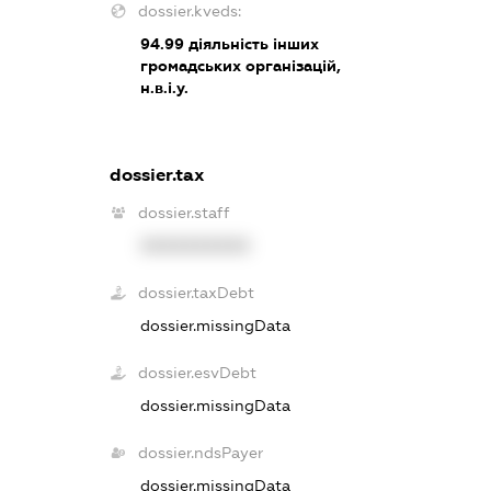
dossier.kveds:
94.99
діяльність інших
громадських організацій,
н.в.і.у.
dossier.tax
dossier.staff
XXXXXXXXXX
dossier.taxDebt
dossier.missingData
dossier.esvDebt
dossier.missingData
dossier.ndsPayer
dossier.missingData