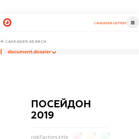
CAHEADER.GETTEST
CAHEADER.SEARCH
document.dossier
ПОСЕЙДОН
2019
riskFactors.title
0
0
0