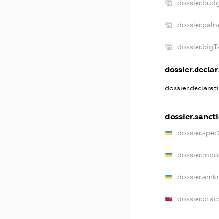
dossier.bud
dossier.paln
dossier.big
dossier.declar
dossier.declara
dossier.sanct
dossier.spe
dossier.rnb
dossier.amk
dossier.ofa