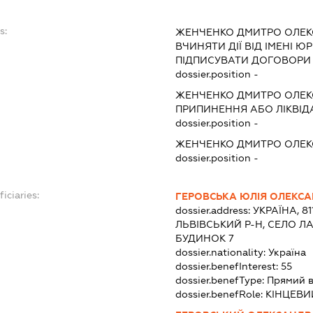
s:
ЖЕНЧЕНКО ДМИТРО ОЛЕ
ВЧИНЯТИ ДІЇ ВІД ІМЕНІ Ю
ПІДПИСУВАТИ ДОГОВОРИ
dossier.position -
ЖЕНЧЕНКО ДМИТРО ОЛЕ
ПРИПИНЕННЯ АБО ЛІКВІД
dossier.position -
ЖЕНЧЕНКО ДМИТРО ОЛЕ
dossier.position -
iciaries:
ГЕРОВСЬКА ЮЛІЯ ОЛЕКСА
dossier.address:
УКРАЇНА, 81
ЛЬВІВСЬКИЙ Р-Н, СЕЛО Л
БУДИНОК 7
dossier.nationality:
Україна
dossier.benefInterest:
55
dossier.benefType:
Прямий в
dossier.benefRole:
КІНЦЕВИ