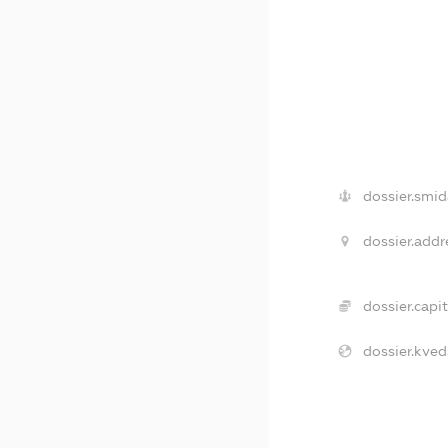
dossier.smid
dossier.addr
dossier.capit
dossier.kved