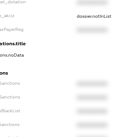
get_dotation
XXXXXXXXXX
e_akciz
dossier.notInList
TaxPayerReg
XXXXXXXXXX
ations.title
tions.noData
ions
cSanctions
XXXXXXXXXX
oSanctions
XXXXXXXXXX
uBlackList
XXXXXXXXXX
cSanctions
XXXXXXXXXX