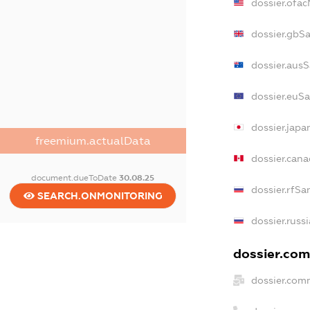
dossier.ofa
dossier.gbS
dossier.aus
dossier.euS
dossier.jap
freemium.actualData
dossier.can
document.dueToDate
30.08.25
dossier.rfSa
SEARCH.ONMONITORING
dossier.russ
dossier.com
dossier.com