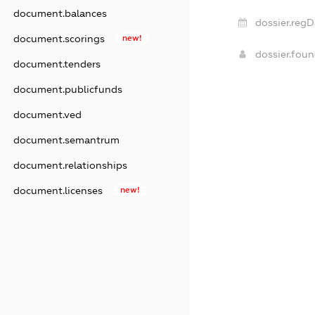
document.balances
dossier.regD
document.scorings
new!
dossier.fou
document.tenders
document.publicfunds
document.ved
document.semantrum
document.relationships
document.licenses
new!