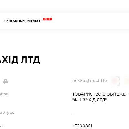
BETA
CAHEADER.PERSSEARCH
ХІД ЛТД
riskFactors.title
0
Name:
ТОВАРИСТВО З ОБМЕЖЕН
"ФІШЗАХІД ЛТД"
SubType:
-
o:
43200861