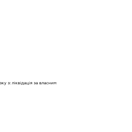
зку з:
лiквiдацiя за власним