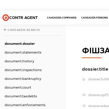
CONTR AGENT
CAHEADER.COMPANIES
CAHEADER.PERSONS
CAHEADER.SEARCH
document.dossier
ФІШЗА
document.statements
document.history
dossier.title
document.inspections
document.bankruptcy
dossier.full
document.court
dossier.opf
document.taxdebts
document.enforcements
dossier.edrp