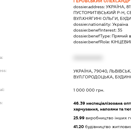
ГЕРОВСЬКИЙ ОЛЕКСАНД
dossier.address:
УКРАЇНА, 81
ПУСТОМИТІВСЬКИЙ Р-Н, С
ВУЛ.КНЯГИНІ ОЛЬГИ, БУД
dossier.nationality:
Україна
dossier.benefInterest:
35
dossier.benefType:
Прямий в
dossier.benefRole:
КІНЦЕВИ
a:
XXXXXXXXXX
ess:
УКРАЇНА, 79040, ЛЬВІВСЬК
ВУЛ.ГОРОДОЦЬКА, БУДИН
al:
1 000 000 грн.
s:
46.39
неспеціалізована опт
харчування, напоями та т
25.99
виробництво інших гот
41.20
будівництво житлових