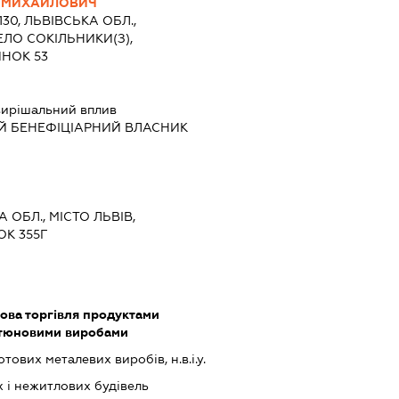
Р МИХАЙЛОВИЧ
130, ЛЬВІВСЬКА ОБЛ.,
ЕЛО СОКІЛЬНИКИ(З),
ИНОК 53
ирішальний вплив
Й БЕНЕФІЦІАРНИЙ ВЛАСНИК
А ОБЛ., МІСТО ЛЬВІВ,
ОК 355Г
ова торгівля продуктами
ютюновими виробами
ових металевих виробів, н.в.і.у.
 і нежитлових будівель