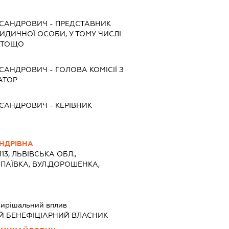
КСАНДРОВИЧ
-
ПРЕДСТАВНИК
РИДИЧНОЇ ОСОБИ, У ТОМУ ЧИСЛІ
 ТОЩО
КСАНДРОВИЧ
-
ГОЛОВА КОМІСІЇ З
АТОР
КСАНДРОВИЧ
-
КЕРІВНИК
НДРІВНА
113, ЛЬВІВСЬКА ОБЛ.,
АПАЇВКА, ВУЛ.ДОРОШЕНКА,
ирішальний вплив
Й БЕНЕФІЦІАРНИЙ ВЛАСНИК