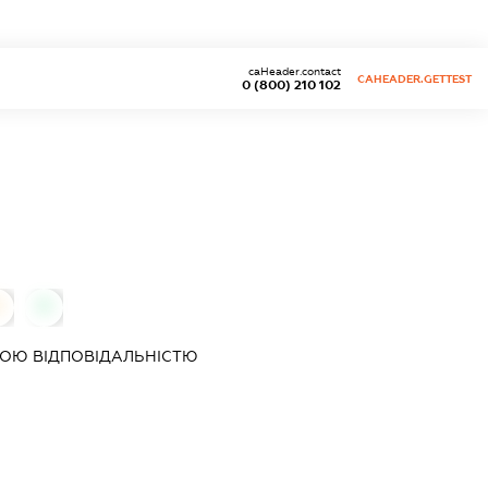
caHeader.contact
CAHEADER.GETTEST
0 (800) 210 102
0
0
ОЮ ВІДПОВІДАЛЬНІСТЮ