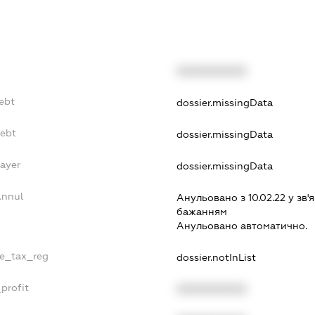
XXXXXXXXXX
Debt
dossier.missingData
Debt
dossier.missingData
Payer
dossier.missingData
Annul
Анульовано з 10.02.22 у зв'я
бажанням
Анульовано автоматично.
le_tax_reg
dossier.notInList
profit
XXXXXXXXXX