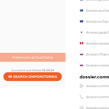
dossier.ausSa
dossier.euSan
dossier.japan
dossier.cana
dossier.rfSan
freemium.actualData
dossier.russia
document.dueToDate
18.09.24
dossier.comm
SEARCH.ONMONITORING
dossier.comme
dossier.comm
dossier.comme