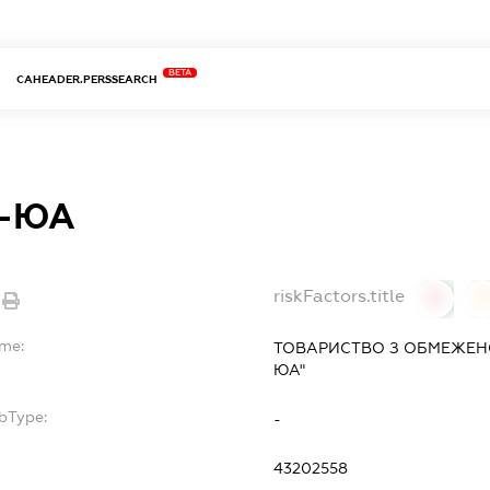
BETA
CAHEADER.PERSSEARCH
-ЮА
riskFactors.title
0
ame:
ТОВАРИСТВО З ОБМЕЖЕН
ЮА"
bType:
-
43202558