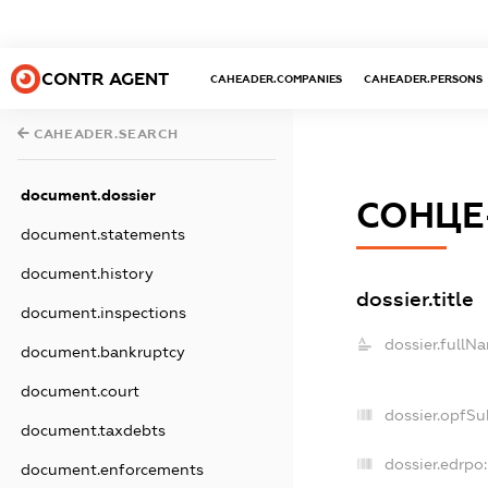
CONTR AGENT
CAHEADER.COMPANIES
CAHEADER.PERSONS
CAHEADER.SEARCH
document.dossier
СОНЦЕ
document.statements
document.history
dossier.title
document.inspections
dossier.fullN
document.bankruptcy
document.court
dossier.opfSu
document.taxdebts
dossier.edrpo:
document.enforcements