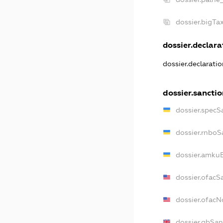
dossier.bigT
dossier.declarat
dossier.declarati
dossier.sancti
dossier.specS
dossier.rnboS
dossier.amkuB
dossier.ofacS
dossier.ofac
dossier.gbSan