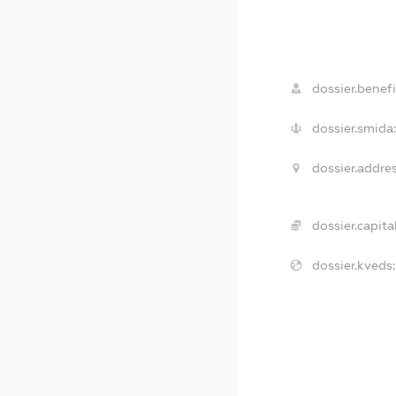
dossier.benefi
dossier.smida
dossier.addres
dossier.capital
dossier.kveds: