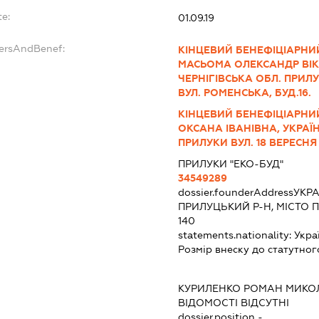
te:
01.09.19
dersAndBenef:
КІНЦЕВИЙ БЕНЕФІЦІАРНИЙ
МАСЬОМА ОЛЕКСАНДР ВІК
ЧЕРНІГІВСЬКА ОБЛ. ПРИЛУ
ВУЛ. РОМЕНСЬКА, БУД.16.
КІНЦЕВИЙ БЕНЕФІЦІАРНИ
ОКСАНА ІВАНІВНА, УКРАЇН
ПРИЛУКИ ВУЛ. 18 ВЕРЕСНЯ Б
ПРИЛУКИ "ЕКО-БУД"
34549289
dossier.founderAddress
УКРА
ПРИЛУЦЬКИЙ Р-Н, МІСТО 
140
statements.nationality:
Укра
Розмір внеску до статутног
:
КУРИЛЕНКО РОМАН МИК
ВІДОМОСТІ ВІДСУТНІ
dossier.position -