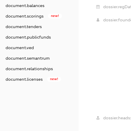
document.balances
dossier.regDa
document.scorings
new!
dossier.foun
document.tenders
document.publicfunds
document.ved
document.semantrum
document.relationships
document.licenses
new!
dossier.heads