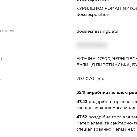
КУРИЛЕНКО РОМАН МИК
dossier.position -
ciaries:
dossier.missingData
:
XXXXXXXXXX
s:
УКРАЇНА, 17500, ЧЕРНІГІВ
ВУЛИЦЯ ПИРЯТИНСЬКА, БУ
:
207 070 грн.
35.11
виробництво електрое
47.42
роздрібна торгівля т
спеціалізованих магазинах
47.52
роздрібна торгівля за
матеріалами та санітарно-
спеціалізованих магазинах