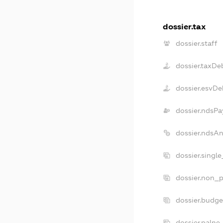
dossier.tax
dossier.staff
dossier.taxDe
dossier.esvDe
dossier.ndsPa
dossier.ndsA
dossier.singl
dossier.non_p
dossier.budg
dossier.palne