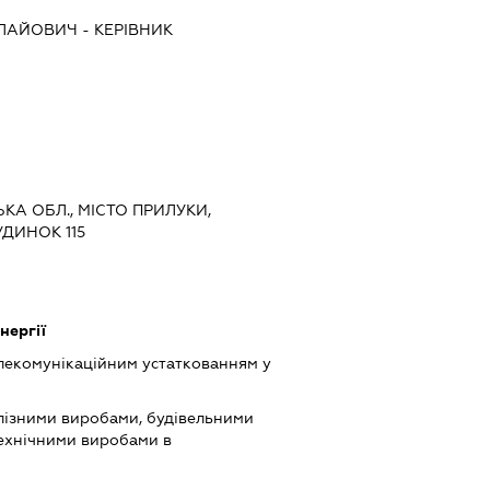
ОЛАЙОВИЧ
-
КЕРІВНИК
СЬКА ОБЛ., МІСТО ПРИЛУКИ,
ДИНОК 115
нергії
елекомунікаційним устаткованням у
лізними виробами, будівельними
технічними виробами в