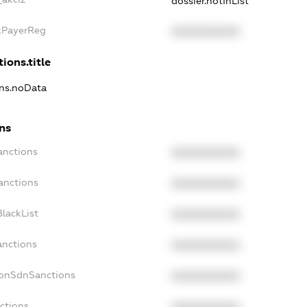
dossier.notInList
axPayerReg
XXXXXXXXXX
ions.title
ons.noData
ons
anctions
XXXXXXXXXX
anctions
XXXXXXXXXX
lackList
XXXXXXXXXX
anctions
XXXXXXXXXX
NonSdnSanctions
XXXXXXXXXX
ctions
XXXXXXXXXX