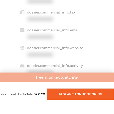
XXXXXXXXXX
dossier.commercial_info.fax
XXXXXXXXXX
dossier.commercial_info.email
XXXXXXXXXX
dossier.commercial_info.website
XXXXXXXXXX
dossier.commercial_info.activity
XXXXXXXXXX
freemium.actualData
document.dueToDate
02.07.21
SEARCH.ONMONITORING
freemium.exampleText_1
freemium.exampleText_2
freemium.anonymousPerSearch2
FREEMIUM.DETAILS