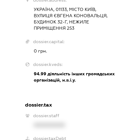
dossier.address:
УКРАЇНА, 01133, МІСТО КИЇВ,
ВУЛИЦЯ ЄВГЕНА КОНОВАЛЬЦЯ,
БУДИНОК 32-Г, НЕЖИЛЕ
ПРИМІЩЕННЯ 253
dossier.capital:
0 грн.
dossier.kveds:
94.99
діяльність інших громадських
організацій, н.в.і.у.
dossier.tax
dossier.staff
XXXXXXXXXX
dossier.taxDebt