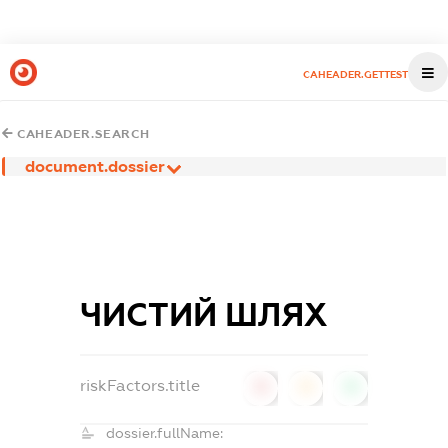
CAHEADER.GETTEST
CAHEADER.SEARCH
document.dossier
ЧИСТИЙ ШЛЯХ
riskFactors.title
0
0
0
dossier.fullName: