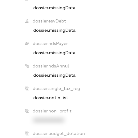
dossier.missingData
dossier.esvDebt
dossier.missingData
dossier.ndsPayer
dossier.missingData
dossier.ndsAnnul
dossier.missingData
dossier.single_tax_reg
dossier.notInList
dossier.non_profit
XXXXXXXXXX
dossier.budget_dotation