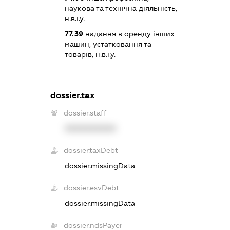
наукова та технічна діяльність,
н.в.і.у.
77.39
надання в оренду інших
машин, устатковання та
товарів, н.в.і.у.
dossier.tax
dossier.staff
XXXXXXXXXX
dossier.taxDebt
dossier.missingData
dossier.esvDebt
dossier.missingData
dossier.ndsPayer