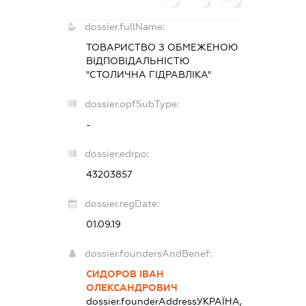
dossier.fullName:
ТОВАРИСТВО З ОБМЕЖЕНОЮ
ВІДПОВІДАЛЬНІСТЮ
"СТОЛИЧНА ГІДРАВЛІКА"
dossier.opfSubType:
-
dossier.edrpo:
43203857
dossier.regDate:
01.09.19
dossier.foundersAndBenef:
СИДОРОВ ІВАН
ОЛЕКСАНДРОВИЧ
dossier.founderAddress
УКРАЇНА,