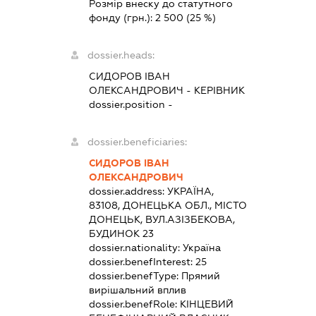
Розмір внеску до статутного
фонду (грн.):
2 500
(25 %)
dossier.heads:
СИДОРОВ ІВАН
ОЛЕКСАНДРОВИЧ
-
КЕРІВНИК
dossier.position -
dossier.beneficiaries:
СИДОРОВ ІВАН
ОЛЕКСАНДРОВИЧ
dossier.address:
УКРАЇНА,
83108, ДОНЕЦЬКА ОБЛ., МІСТО
ДОНЕЦЬК, ВУЛ.АЗІЗБЕКОВА,
БУДИНОК 23
dossier.nationality:
Україна
dossier.benefInterest:
25
dossier.benefType:
Прямий
вирішальний вплив
dossier.benefRole:
КІНЦЕВИЙ