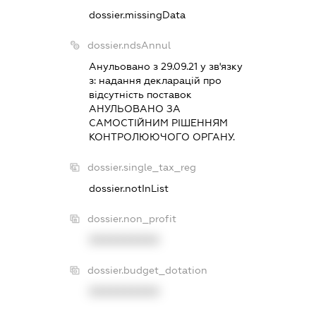
dossier.missingData
dossier.ndsAnnul
Анульовано з 29.09.21 у зв'язку
з:
надання декларацiй про
вiдсутнiсть поставок
АНУЛЬОВАНО ЗА
САМОСТIЙНИМ РIШЕННЯМ
КОНТРОЛЮЮЧОГО ОРГАНУ.
dossier.single_tax_reg
dossier.notInList
dossier.non_profit
XXXXXXXXXX
dossier.budget_dotation
XXXXXXXXXX