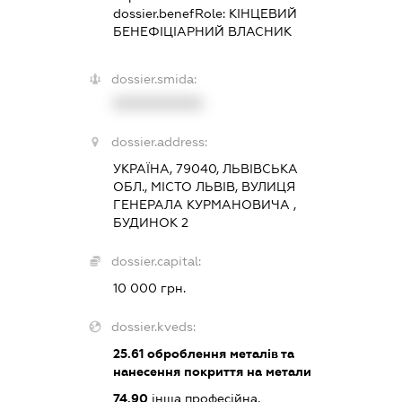
dossier.benefRole:
КІНЦЕВИЙ
БЕНЕФІЦІАРНИЙ ВЛАСНИК
dossier.smida:
XXXXXXXXXX
dossier.address:
УКРАЇНА, 79040, ЛЬВІВСЬКА
ОБЛ., МІСТО ЛЬВІВ, ВУЛИЦЯ
ГЕНЕРАЛА КУРМАНОВИЧА ,
БУДИНОК 2
dossier.capital:
10 000 грн.
dossier.kveds:
25.61
оброблення металів та
нанесення покриття на метали
74.90
інша професійна,