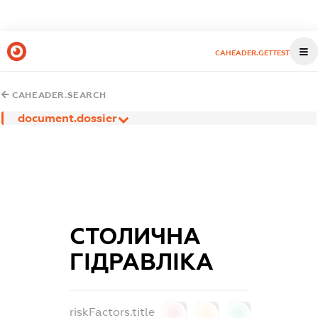
CAHEADER.GETTEST
CAHEADER.SEARCH
document.dossier
СТОЛИЧНА
ГІДРАВЛІКА
riskFactors.title
0
0
0