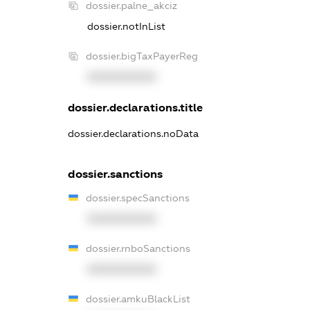
dossier.palne_akciz
dossier.notInList
dossier.bigTaxPayerReg
XXXXXXXXXX
dossier.declarations.title
dossier.declarations.noData
dossier.sanctions
dossier.specSanctions
XXXXXXXXXX
dossier.rnboSanctions
XXXXXXXXXX
dossier.amkuBlackList