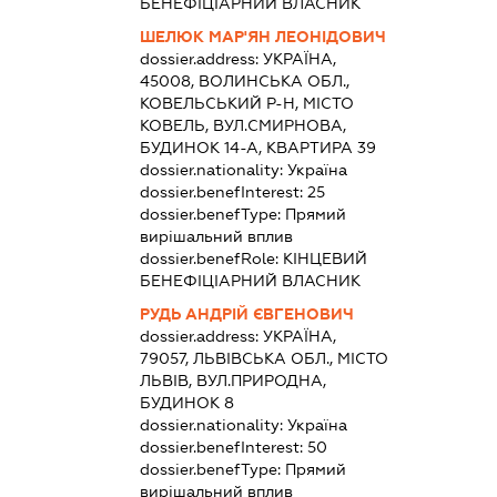
БЕНЕФІЦІАРНИЙ ВЛАСНИК
ШЕЛЮК МАР'ЯН ЛЕОНІДОВИЧ
dossier.address:
УКРАЇНА,
45008, ВОЛИНСЬКА ОБЛ.,
КОВЕЛЬСЬКИЙ Р-Н, МІСТО
КОВЕЛЬ, ВУЛ.СМИРНОВА,
БУДИНОК 14-А, КВАРТИРА 39
dossier.nationality:
Україна
dossier.benefInterest:
25
dossier.benefType:
Прямий
вирішальний вплив
dossier.benefRole:
КІНЦЕВИЙ
БЕНЕФІЦІАРНИЙ ВЛАСНИК
РУДЬ АНДРІЙ ЄВГЕНОВИЧ
dossier.address:
УКРАЇНА,
79057, ЛЬВІВСЬКА ОБЛ., МІСТО
ЛЬВІВ, ВУЛ.ПРИРОДНА,
БУДИНОК 8
dossier.nationality:
Україна
dossier.benefInterest:
50
dossier.benefType:
Прямий
вирішальний вплив