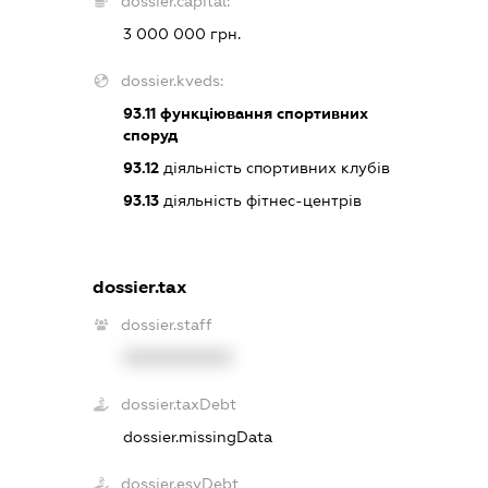
dossier.capital:
3 000 000 грн.
dossier.kveds:
93.11
функціювання спортивних
споруд
93.12
діяльність спортивних клубів
93.13
діяльність фітнес-центрів
dossier.tax
dossier.staff
XXXXXXXXXX
dossier.taxDebt
dossier.missingData
dossier.esvDebt