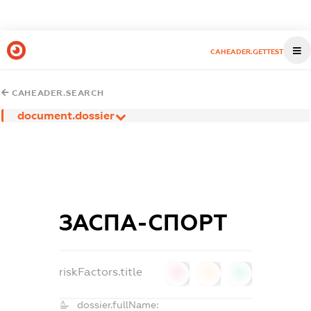
CAHEADER.GETTEST
CAHEADER.SEARCH
document.dossier
ЗАСПА-СПОРТ
riskFactors.title
0
0
0
dossier.fullName: