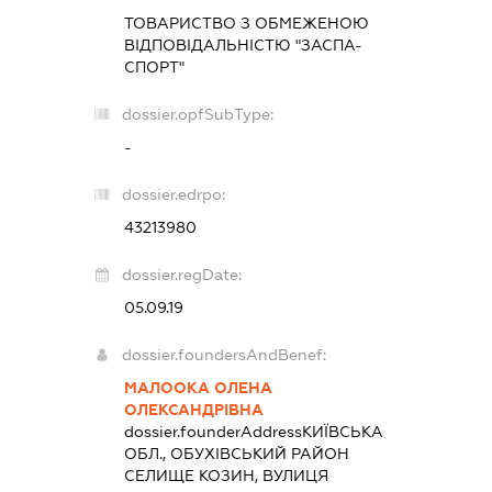
ТОВАРИСТВО З ОБМЕЖЕНОЮ
ВІДПОВІДАЛЬНІСТЮ "ЗАСПА-
СПОРТ"
dossier.opfSubType:
-
dossier.edrpo:
43213980
dossier.regDate:
05.09.19
dossier.foundersAndBenef:
МАЛООКА ОЛЕНА
ОЛЕКСАНДРІВНА
dossier.founderAddress
КИЇВСЬКА
ОБЛ., ОБУХІВСЬКИЙ РАЙОН
СЕЛИЩЕ КОЗИН, ВУЛИЦЯ