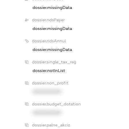
dossier.missingData
dossier.ndsPayer
dossier.missingData
dossier.ndsAnnul
dossier.missingData
dossier.single_tax_reg
dossier.notInList
dossier.non_profit
XXXXXXXXXX
dossier.budget_dotation
XXXXXXXXXX
dossier.palne_akciz