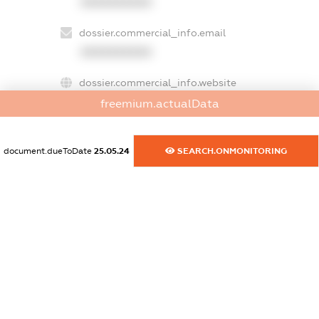
XXXXXXXXXX
dossier.commercial_info.email
XXXXXXXXXX
dossier.commercial_info.website
XXXXXXXXXX
freemium.actualData
dossier.commercial_info.activity
document.dueToDate
25.05.24
SEARCH.ONMONITORING
XXXXXXXXXX
freemium.exampleText_1
freemium.exampleText_2
freemium.anonymousPerSearch2
FREEMIUM.DETAILS
FREEMIUM.REGISTER