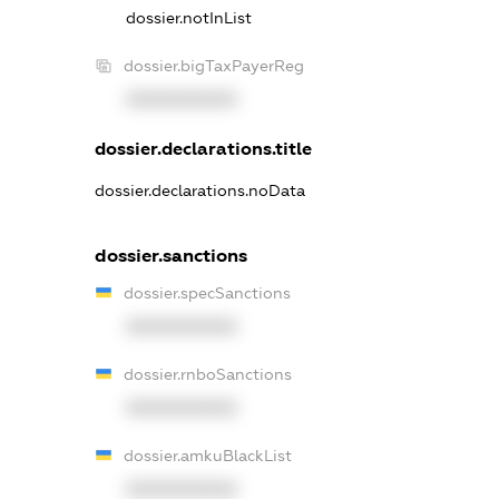
dossier.notInList
dossier.bigTaxPayerReg
XXXXXXXXXX
dossier.declarations.title
dossier.declarations.noData
dossier.sanctions
dossier.specSanctions
XXXXXXXXXX
dossier.rnboSanctions
XXXXXXXXXX
dossier.amkuBlackList
XXXXXXXXXX