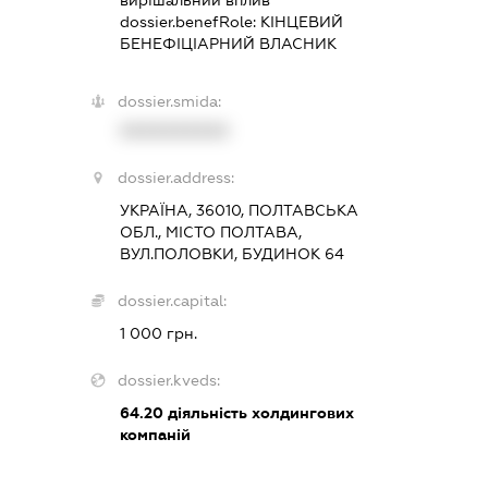
вирішальний вплив
dossier.benefRole:
КІНЦЕВИЙ
БЕНЕФІЦІАРНИЙ ВЛАСНИК
dossier.smida:
XXXXXXXXXX
dossier.address:
УКРАЇНА, 36010, ПОЛТАВСЬКА
ОБЛ., МІСТО ПОЛТАВА,
ВУЛ.ПОЛОВКИ, БУДИНОК 64
dossier.capital:
1 000 грн.
dossier.kveds:
64.20
діяльність холдингових
компаній