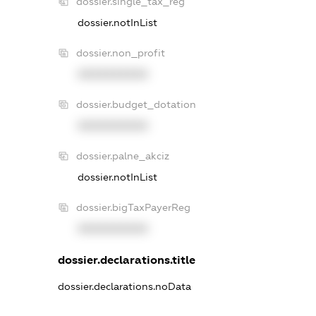
dossier.single_tax_reg
dossier.notInList
dossier.non_profit
XXXXXXXXXX
dossier.budget_dotation
XXXXXXXXXX
dossier.palne_akciz
dossier.notInList
dossier.bigTaxPayerReg
XXXXXXXXXX
dossier.declarations.title
dossier.declarations.noData