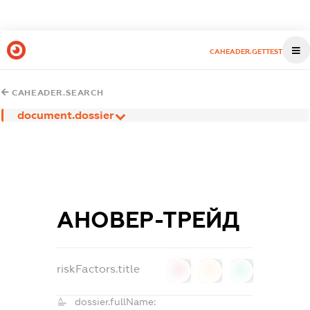
CAHEADER.GETTEST
CAHEADER.SEARCH
document.dossier
АНОВЕР-ТРЕЙД
riskFactors.title
0
0
0
dossier.fullName: